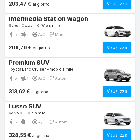
203,47 €
Visualizza
al giorno
Intermedia Station wagon
Skoda Octavia STW o simile
5
5
A/C
Man.
206,76 €
Visualizza
al giorno
Premium SUV
Toyota Land Cruiser Prado o simile
5
4
A/C
Autom.
313,62 €
Visualizza
al giorno
Lusso SUV
Volvo XC90 o simile
5
5
A/C
Autom.
328,55 €
Visualizza
al giorno