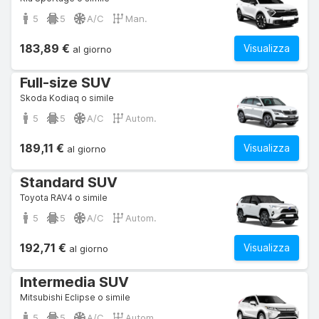
5
5
A/C
Man.
183,89 €
Visualizza
al giorno
Full-size SUV
Skoda Kodiaq o simile
5
5
A/C
Autom.
189,11 €
Visualizza
al giorno
Standard SUV
Toyota RAV4 o simile
5
5
A/C
Autom.
192,71 €
Visualizza
al giorno
Intermedia SUV
Mitsubishi Eclipse o simile
5
5
A/C
Autom.