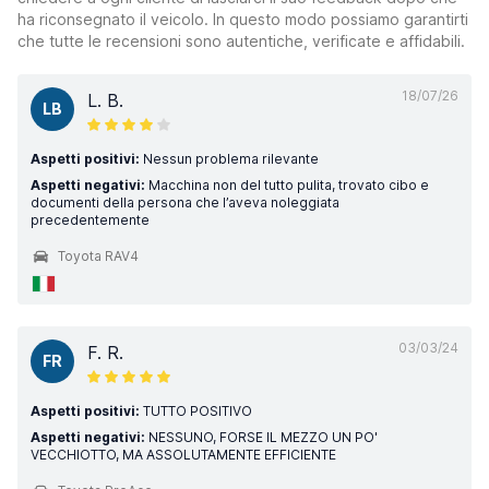
ha riconsegnato il veicolo. In questo modo possiamo garantirti
che tutte le recensioni sono autentiche, verificate e affidabili.
18/07/26
L. B.
LB
Aspetti positivi:
Nessun problema rilevante
Aspetti negativi:
Macchina non del tutto pulita, trovato cibo e
documenti della persona che l’aveva noleggiata
precedentemente
Toyota RAV4
03/03/24
F. R.
FR
Aspetti positivi:
TUTTO POSITIVO
Aspetti negativi:
NESSUNO, FORSE IL MEZZO UN PO'
VECCHIOTTO, MA ASSOLUTAMENTE EFFICIENTE