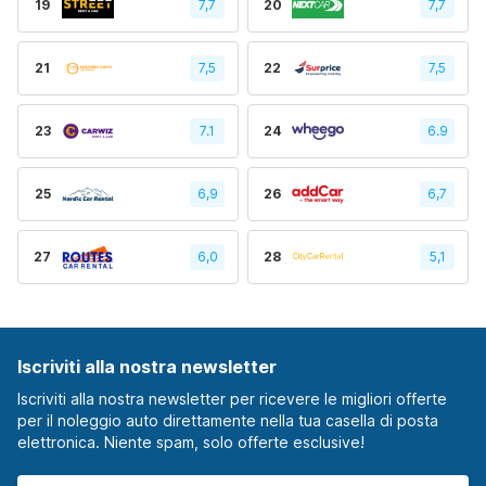
19
7,7
20
7,7
21
7,5
22
7,5
23
7.1
24
6.9
25
6,9
26
6,7
27
6,0
28
5,1
Iscriviti alla nostra newsletter
Iscriviti alla nostra newsletter per ricevere le migliori offerte
per il noleggio auto direttamente nella tua casella di posta
elettronica. Niente spam, solo offerte esclusive!