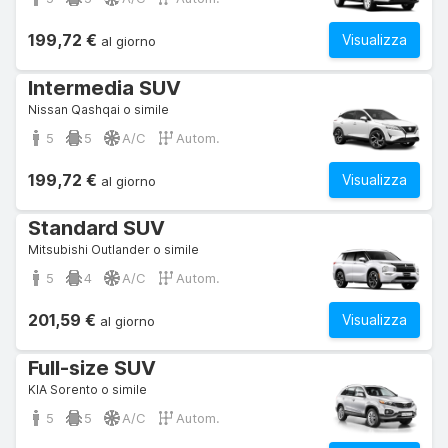
199,72 €
Visualizza
al giorno
Intermedia SUV
Nissan Qashqai o simile
5
5
A/C
Autom.
199,72 €
Visualizza
al giorno
Standard SUV
Mitsubishi Outlander o simile
5
4
A/C
Autom.
201,59 €
Visualizza
al giorno
Full-size SUV
KIA Sorento o simile
5
5
A/C
Autom.