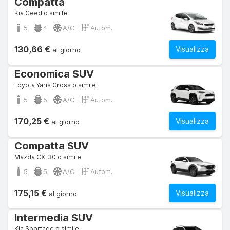
Compatta
Kia Ceed o simile
5
4
A/C
Autom.
130,66 €
Visualizza
al giorno
Economica SUV
Toyota Yaris Cross o simile
5
5
A/C
Autom.
170,25 €
Visualizza
al giorno
Compatta SUV
Mazda CX-30 o simile
5
5
A/C
Autom.
175,15 €
Visualizza
al giorno
Intermedia SUV
Kia Sportage o simile