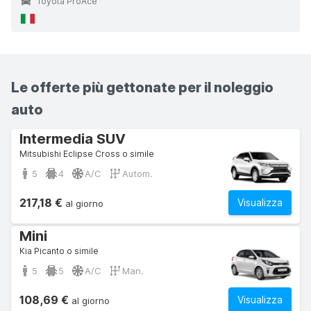
Toyota ProAce
Le offerte più gettonate per il noleggio
auto
Intermedia SUV
Mitsubishi Eclipse Cross o simile
5
4
A/C
Autom.
217,18 €
Visualizza
al giorno
Mini
Kia Picanto o simile
5
5
A/C
Man.
108,69 €
Visualizza
al giorno