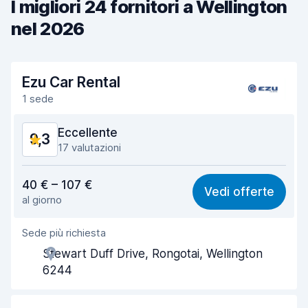
I migliori 24 fornitori a Wellington
nel 2026
Ezu Car Rental
1 sede
Eccellente
9,3
17 valutazioni
Rapporto qualità-prezzo
9,5
40 € – 107 €
Vedi offerte
al giorno
Facile da trovare
8,6
Sede più richiesta
Gentilezza degli agenti
9,5
Stewart Duff Drive, Rongotai, Wellington
Rapidità del ritiro
8,9
6244
Rapidità della riconsegna
9,4