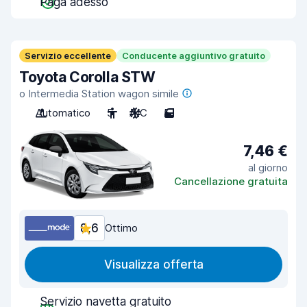
Paga adesso
Servizio eccellente
Conducente aggiuntivo gratuito
Toyota Corolla STW
o Intermedia Station wagon simile
Automatico
5
A/C
5
7,46 €
al giorno
Cancellazione gratuita
8,6
Ottimo
Visualizza offerta
Servizio navetta gratuito