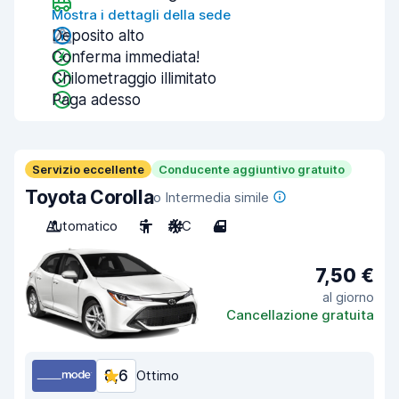
Mostra i dettagli della sede
Deposito alto
Conferma immediata!
Chilometraggio illimitato
Paga adesso
Servizio eccellente
Conducente aggiuntivo gratuito
Toyota Corolla
o Intermedia simile
Automatico
5
A/C
4
7,50 €
al giorno
Cancellazione gratuita
8,6
Ottimo