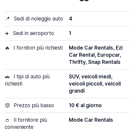
📍
Sedi di noleggio auto
4
✈️
Sedi in aeroporto
1
🔥
I fornitori più richiesti
Mode Car Rentals, Ezi
Car Rental, Europcar,
Thrifty, Snap Rentals
🚗
I tipi di auto più
SUV, veicoli medi,
richiesti
veicoli piccoli, veicoli
grandi
🤑
Prezzo più basso
10 € al giorno
👛
Il fornitore più
Mode Car Rentals
conveniente