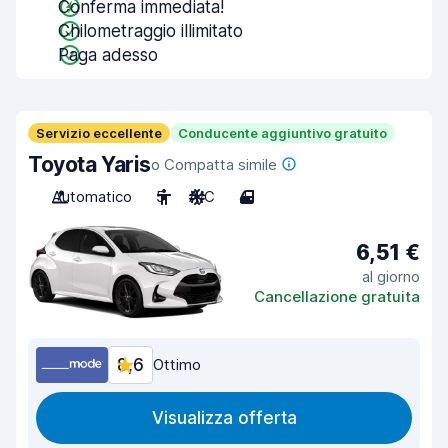
Conferma immediata!
Chilometraggio illimitato
Paga adesso
Servizio eccellente
Conducente aggiuntivo gratuito
Toyota Yaris
o Compatta simile
Automatico
5
A/C
4
6,51 €
al giorno
Cancellazione gratuita
8,6
Ottimo
Visualizza offerta