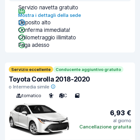
Servizio navetta gratuito
Mostra i dettagli della sede
Deposito alto
Conferma immediata!
Chilometraggio illimitato
Paga adesso
Servizio eccellente
Conducente aggiuntivo gratuito
Toyota Corolla 2018-2020
o Intermedia simile
Automatico
5
A/C
5
6,93 €
al giorno
Cancellazione gratuita