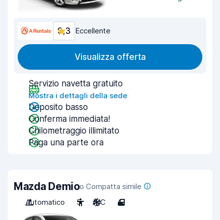
9,3
Eccellente
Visualizza offerta
Servizio navetta gratuito
Mostra i dettagli della sede
Deposito basso
Conferma immediata!
Chilometraggio illimitato
Paga una parte ora
Mazda Demio
o Compatta simile
Automatico
5
A/C
4