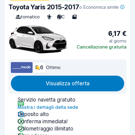
Toyota Yaris 2015-2017
o Economica simile
Automatico
5
A/C
5
6,17 €
al giorno
Cancellazione gratuita
8,6
Ottimo
Visualizza offerta
Servizio navetta gratuito
Mostra i dettagli della sede
Deposito alto
Conferma immediata!
Chilometraggio illimitato