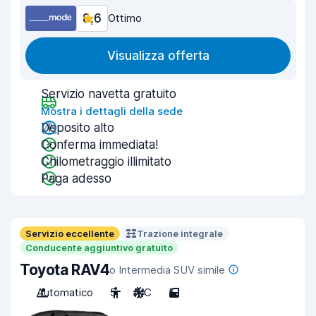
8,6
Ottimo
Visualizza offerta
Servizio navetta gratuito
Mostra i dettagli della sede
Deposito alto
Conferma immediata!
Chilometraggio illimitato
Paga adesso
Servizio eccellente
Trazione integrale
Conducente aggiuntivo gratuito
Toyota RAV4
o Intermedia SUV simile
Automatico
5
A/C
5