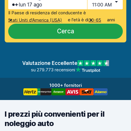
lun 17 ago
11:00 AM
Il Paese di residenza del conducente è
e l'età è di
anni
Stati Uniti d'America (USA)
30-65
Cerca
Valutazione Eccellente
su 279.773 recensioni
1000+ fornitori
I prezzi più convenienti per il
noleggio auto