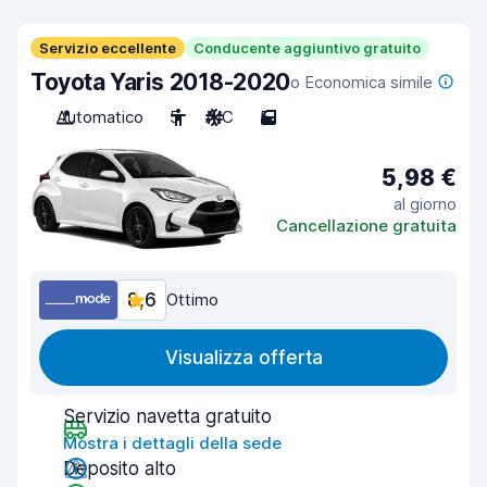
Servizio eccellente
Conducente aggiuntivo gratuito
Toyota Yaris 2018-2020
o Economica simile
Automatico
5
A/C
5
5,98 €
al giorno
Cancellazione gratuita
8,6
Ottimo
Visualizza offerta
Servizio navetta gratuito
Mostra i dettagli della sede
Deposito alto