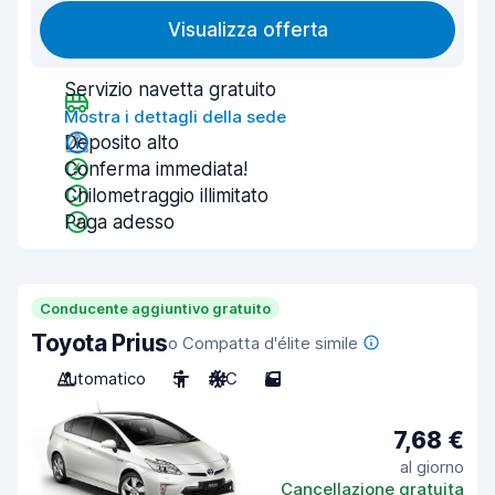
Visualizza offerta
Servizio navetta gratuito
Mostra i dettagli della sede
Deposito alto
Conferma immediata!
Chilometraggio illimitato
Paga adesso
Conducente aggiuntivo gratuito
Toyota Prius
o Compatta d'élite simile
Automatico
5
A/C
5
7,68 €
al giorno
Cancellazione gratuita