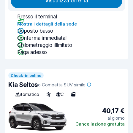
Visualizza offerta
Presso il terminal
Mostra i dettagli della sede
Deposito basso
Conferma immediata!
Chilometraggio illimitato
Paga adesso
Check-in online
Kia Seltos
o Compatta SUV simile
Automatico
5
A/C
5
40,17 €
al giorno
Cancellazione gratuita