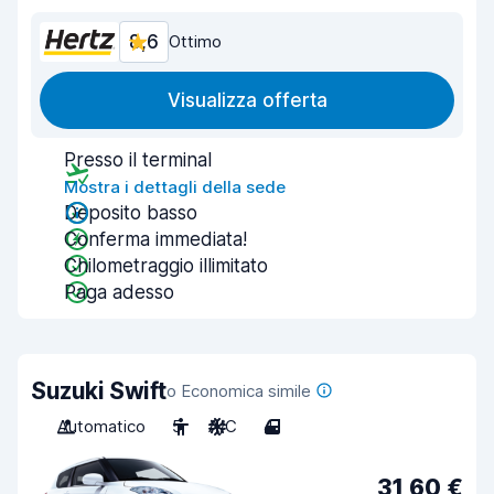
8,6
Ottimo
Visualizza offerta
Presso il terminal
Mostra i dettagli della sede
Deposito basso
Conferma immediata!
Chilometraggio illimitato
Paga adesso
Suzuki Swift
o Economica simile
Automatico
5
A/C
4
31,60 €