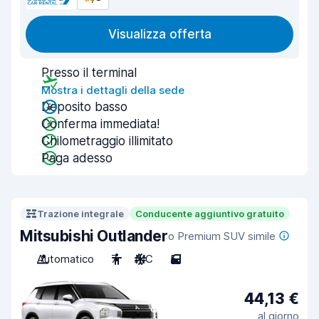
Visualizza offerta
Presso il terminal
Mostra i dettagli della sede
Deposito basso
Conferma immediata!
Chilometraggio illimitato
Paga adesso
Trazione integrale
Conducente aggiuntivo gratuito
Mitsubishi Outlander
o Premium SUV simile
Automatico
7
A/C
5
44,13 €
al giorno