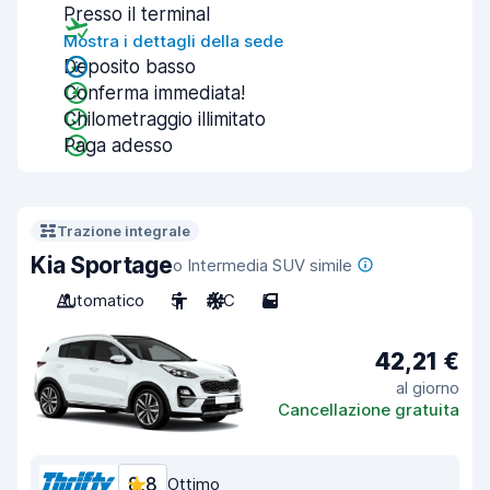
Presso il terminal
Mostra i dettagli della sede
Deposito basso
Conferma immediata!
Chilometraggio illimitato
Paga adesso
Trazione integrale
Kia Sportage
o Intermedia SUV simile
Automatico
5
A/C
5
42,21 €
al giorno
Cancellazione gratuita
8,8
Ottimo