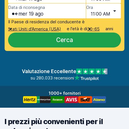
Data di riconsegna
Ora
mer 19 ago
11:00 AM
Il Paese di residenza del conducente è
e l'età è di
anni
Stati Uniti d'America (USA)
30-65
Cerca
Valutazione Eccellente
su 280.033 recensioni
1000+ fornitori
I prezzi più convenienti per il