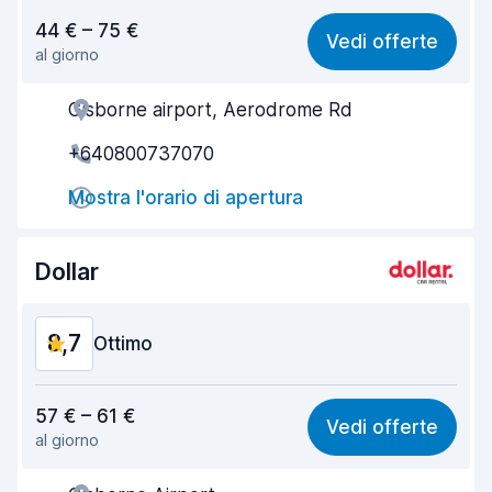
Rapporto qualità-prezzo
8,8
44 € – 75 €
Vedi offerte
al giorno
Facile da trovare
8,3
Gisborne airport, Aerodrome Rd
Gentilezza degli agenti
9,2
+640800737070
Rapidità del ritiro
8,1
Mostra l'orario di apertura
Rapidità della riconsegna
8,3
Pulizia del veicolo
9,2
Dollar
Condizioni dell'auto
9,3
8,7
Ottimo
Rapporto qualità-prezzo
8,9
57 € – 61 €
Vedi offerte
al giorno
Facile da trovare
8,2