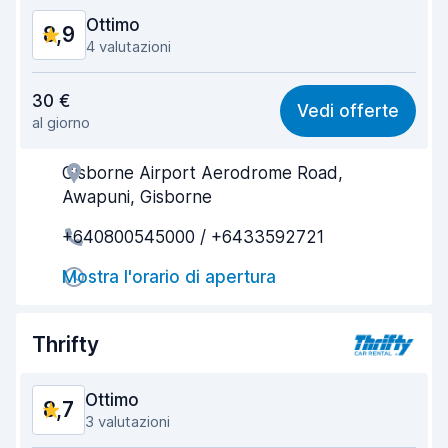
Ottimo
8,9
4 valutazioni
Rapporto qualità-prezzo
9,0
30 €
Vedi offerte
al giorno
Facile da trovare
8,4
Gisborne Airport Aerodrome Road,
Gentilezza degli agenti
9,3
Awapuni, Gisborne
Rapidità del ritiro
8,2
+640800545000 / +6433592721
Rapidità della riconsegna
8,5
Mostra l'orario di apertura
Pulizia del veicolo
9,4
Thrifty
Condizioni dell'auto
9,4
Ottimo
8,7
3 valutazioni