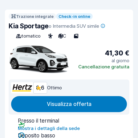
Trazione integrale
Check-in online
Kia Sportage
o Intermedia SUV simile
Automatico
5
A/C
5
41,30 €
al giorno
Cancellazione gratuita
8,6
Ottimo
Visualizza offerta
Presso il terminal
Mostra i dettagli della sede
Deposito basso