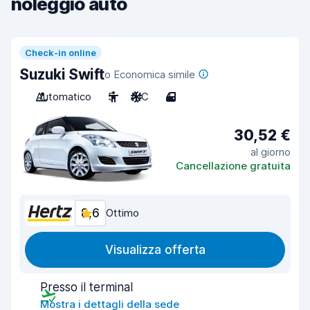
noleggio auto
Check-in online
Suzuki Swift
o Economica simile
Automatico
5
A/C
4
30,52 €
al giorno
Cancellazione gratuita
8,6
Ottimo
Visualizza offerta
Presso il terminal
Mostra i dettagli della sede