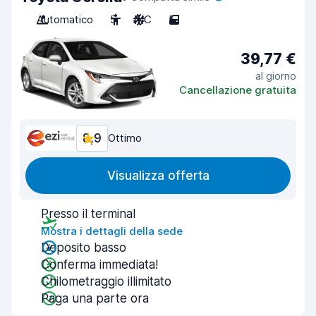
Automatico
5
A/C
5
39,77 €
al giorno
Cancellazione gratuita
8,9
Ottimo
Visualizza offerta
Presso il terminal
Mostra i dettagli della sede
Deposito basso
Conferma immediata!
Chilometraggio illimitato
Paga una parte ora