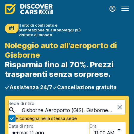
Il sito di confronto e
#1
prenotazione di autonoleggi più
visitato al mondo
Noleggio auto all’aeroporto di
Gisborne
Risparmia fino al 70%. Prezzi
trasparenti senza sorprese.
Assistenza 24/7
Cancellazione gratuita
Sede di ritiro
Gisborne Aeroporto (GIS), Gisborne, Nuova Zelanda
Riconsegna nella stessa sede
Data di ritiro
Ora
mar 11 ago
11:00 AM