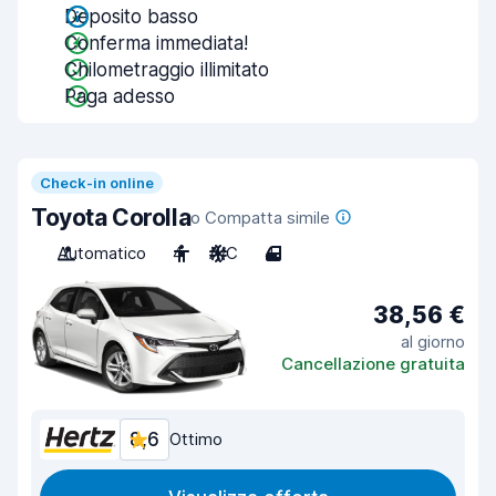
Deposito basso
Conferma immediata!
Chilometraggio illimitato
Paga adesso
Check-in online
Toyota Corolla
o Compatta simile
Automatico
4
A/C
4
38,56 €
al giorno
Cancellazione gratuita
8,6
Ottimo