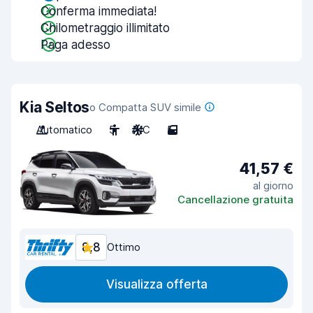
Conferma immediata!
Chilometraggio illimitato
Paga adesso
Kia Seltos
o Compatta SUV simile
Automatico
5
A/C
5
41,57 €
al giorno
Cancellazione gratuita
8,8
Ottimo
Visualizza offerta