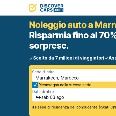
Noleggio auto a Mar
Risparmia fino al 70%
sorprese.
Scelto da 7 milioni di viaggiatori
Ass
Sede di ritiro
Marrakech, Marocco
Riconsegna nella stessa sede
Data di ritiro
sab 08 ago
Il Paese di residenza del conducente è
Stati Un