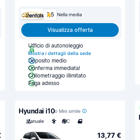
7,5
Nella media
Visualizza offerta
Ufficio di autonoleggio
Mostra i dettagli della sede
Deposito medio
Conferma immediata!
Chilometraggio illimitato
Paga adesso
Hyundai i10
o Mini simile
Manuale
5
A/C
4
€
13,77 €