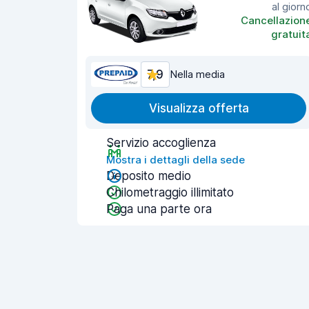
al giorn
Cancellazion
gratuit
7,9
Nella media
Visualizza offerta
Servizio accoglienza
Mostra i dettagli della sede
Deposito medio
Chilometraggio illimitato
Paga una parte ora