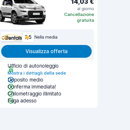
14,03 €
al giorno
Cancellazione
gratuita
7,5
Nella media
Visualizza offerta
Ufficio di autonoleggio
Mostra i dettagli della sede
Deposito medio
Conferma immediata!
Chilometraggio illimitato
Paga adesso