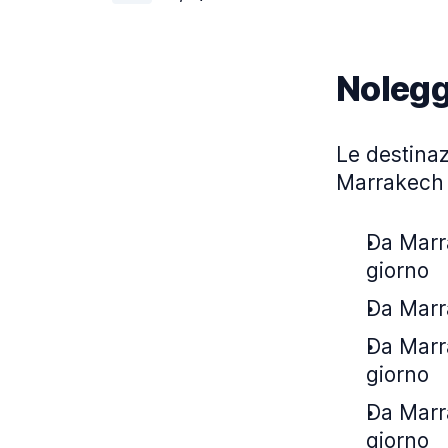
Nolegg
Le destinaz
Marrakech e
Da Marra
giorno
Da Marra
Da Marra
giorno
Da Marra
giorno