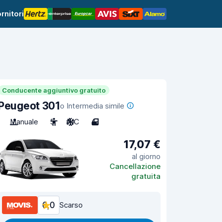
rnitori
Conducente aggiuntivo gratuito
Peugeot 301
o Intermedia simile
Manuale
5
A/C
4
17,07 €
al giorno
Cancellazione
gratuita
6,0
Scarso