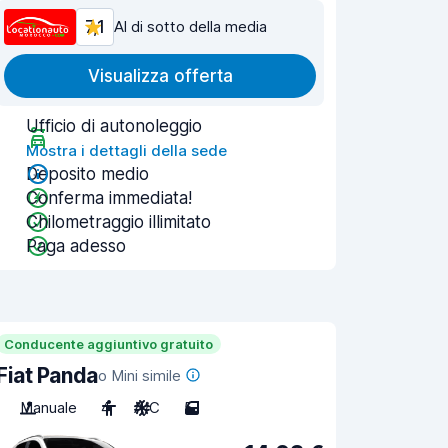
7,1
Al di sotto della media
Visualizza offerta
Ufficio di autonoleggio
Mostra i dettagli della sede
Deposito medio
Conferma immediata!
Chilometraggio illimitato
Paga adesso
Conducente aggiuntivo gratuito
Fiat Panda
o Mini simile
Manuale
4
A/C
5