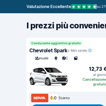
Valutazione Eccellente
su 27
I prezzi più convenie
Conducente aggiuntivo gratuito
Chevrolet Spark
o Mini simile
Manuale
4
A/C
5
12,73 
al giorn
Cancellazion
gratuit
6,0
Scarso