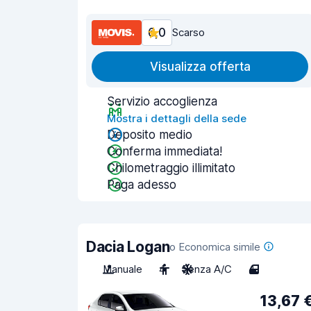
6,0
Scarso
Visualizza offerta
Servizio accoglienza
Mostra i dettagli della sede
Deposito medio
Conferma immediata!
Chilometraggio illimitato
Paga adesso
Dacia Logan
o Economica simile
Manuale
4
Senza A/C
4
13,67 