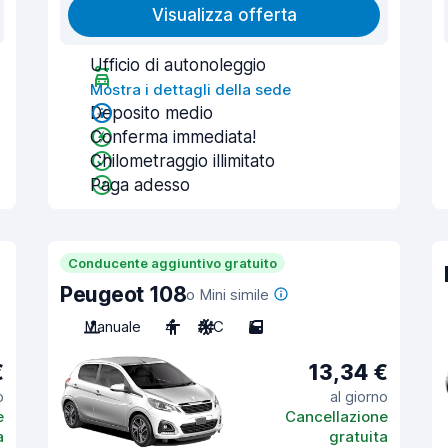
Visualizza offerta
Ufficio di autonoleggio
Mostra i dettagli della sede
Deposito medio
Conferma immediata!
Chilometraggio illimitato
Paga adesso
Conducente aggiuntivo gratuito
Peugeot 108
o Mini simile
Manuale
4
A/C
5
€
13,34 €
o
al giorno
e
Cancellazione
a
gratuita