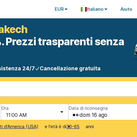
EUR
Italiano
Aiuto
rakech
. Prezzi trasparenti senza
istenza 24/7
Cancellazione gratuita
Ora
Data di riconsegna
11:00 AM
dom 16 ago
e l'età è di
anni
iti d'America (USA)
30-65