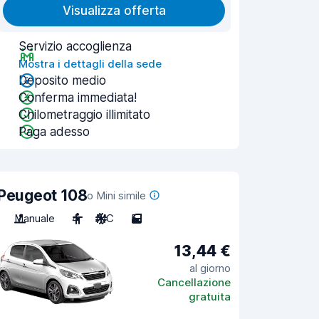
Visualizza offerta
Servizio accoglienza
Mostra i dettagli della sede
Deposito medio
Conferma immediata!
Chilometraggio illimitato
Paga adesso
Peugeot 108
o Mini simile
Manuale
4
A/C
5
13,44 €
al giorno
Cancellazione
gratuita