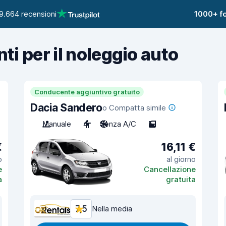
9.664 recensioni
1000+ fo
nti per il noleggio auto
Conducente aggiuntivo gratuito
Dacia Sandero
o Compatta simile
Manuale
4
Senza A/C
5
€
16,11 €
o
al giorno
e
Cancellazione
a
gratuita
7,5
Nella media