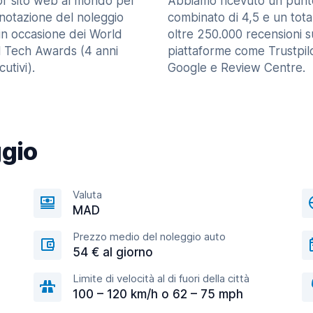
ior sito web al mondo per
Abbiamo ricevuto un punt
enotazione del noleggio
combinato di 4,5 e un tota
in occasione dei World
oltre 250.000 recensioni s
l Tech Awards (4 anni
piattaforme come Trustpilo
utivi).
Google e Review Centre.
ggio
Valuta
MAD
Prezzo medio del noleggio auto
54 € al giorno
Limite di velocità al di fuori della città
100 – 120 km/h o 62 – 75 mph