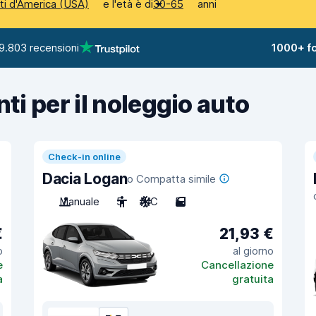
e l'età è di
anni
iti d'America (USA)
30-65
9.803 recensioni
1000+ fo
nti per il noleggio auto
Check-in online
Dacia Logan
o Compatta simile
Manuale
5
A/C
5
€
21,93 €
o
al giorno
e
Cancellazione
a
gratuita