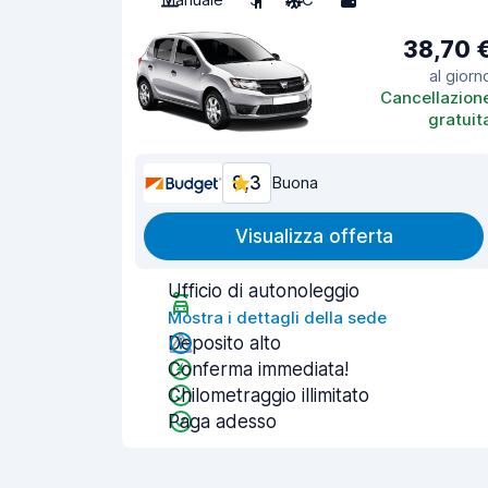
38,70 
al giorn
Cancellazion
gratuit
8,3
Buona
Visualizza offerta
Ufficio di autonoleggio
Mostra i dettagli della sede
Deposito alto
Conferma immediata!
Chilometraggio illimitato
Paga adesso