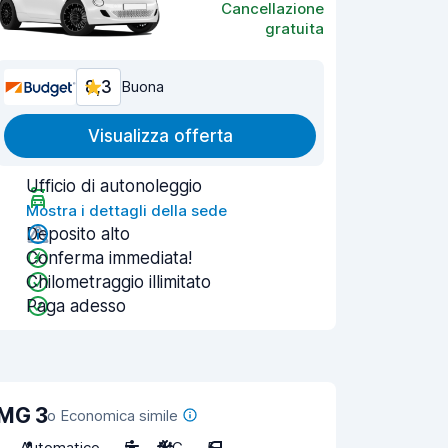
Cancellazione
gratuita
8,3
Buona
Visualizza offerta
Ufficio di autonoleggio
Mostra i dettagli della sede
Deposito alto
Conferma immediata!
Chilometraggio illimitato
Paga adesso
MG 3
o Economica simile
Automatico
5
A/C
5