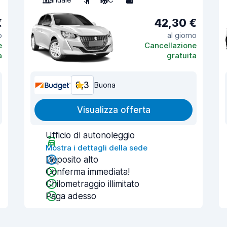
€
42,30 €
o
al giorno
e
Cancellazione
a
gratuita
8,3
Buona
Visualizza offerta
Ufficio di autonoleggio
Mostra i dettagli della sede
Deposito alto
Conferma immediata!
Chilometraggio illimitato
Paga adesso