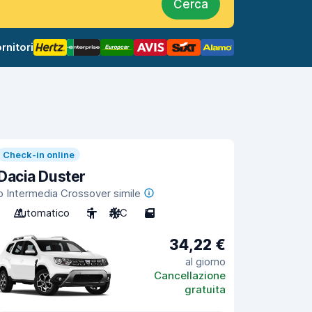
Cerca
rnitori
Check-in online
Dacia Duster
o Intermedia Crossover simile
Automatico
5
A/C
5
34,22 €
al giorno
Cancellazione
gratuita