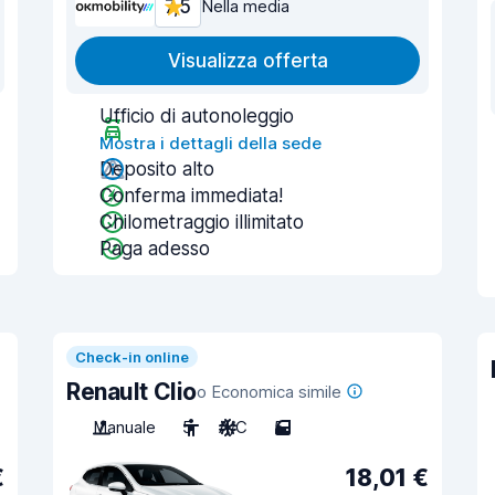
7,5
Nella media
Visualizza offerta
Ufficio di autonoleggio
Mostra i dettagli della sede
Deposito alto
Conferma immediata!
Chilometraggio illimitato
Paga adesso
Check-in online
Renault Clio
o Economica simile
Manuale
5
A/C
5
€
18,01 €