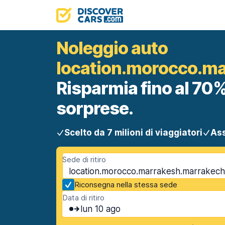
Noleggio auto
location.morocco.m
Risparmia fino al 70%
sorprese.
Scelto da 7 milioni di viaggiatori
Ass
Sede di ritiro
location.morocco.marrakesh.marrakec
Riconsegna nella stessa sede
Data di ritiro
lun 10 ago