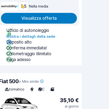
7,5
Nella media
Visualizza offerta
Ufficio di autonoleggio
Mostra i dettagli della sede
Deposito alto
Conferma immediata!
Chilometraggio illimitato
Paga adesso
Fiat 500
o Mini simile
Automatico
4
A/C
3
35,10 €
al giorno