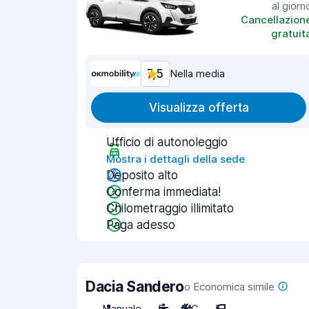
al giorn
Cancellazion
gratuit
7,5
Nella media
Visualizza offerta
Ufficio di autonoleggio
Mostra i dettagli della sede
Deposito alto
Conferma immediata!
Chilometraggio illimitato
Paga adesso
Dacia Sandero
o Economica simile
Manuale
5
A/C
5