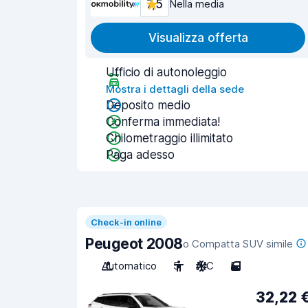
7,5
Nella media
Visualizza offerta
Ufficio di autonoleggio
Mostra i dettagli della sede
Deposito medio
Conferma immediata!
Chilometraggio illimitato
Paga adesso
Check-in online
Peugeot 2008
o Compatta SUV simile
Automatico
5
A/C
5
32,22 