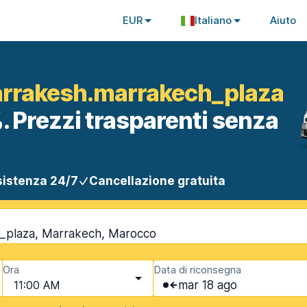
EUR
Italiano
Aiuto
arrakesh.marrakech_plaza
. Prezzi trasparenti senza
istenza 24/7
Cancellazione gratuita
h_plaza, Marrakech, Marocco
Ora
Data di riconsegna
11:00 AM
mar 18 ago