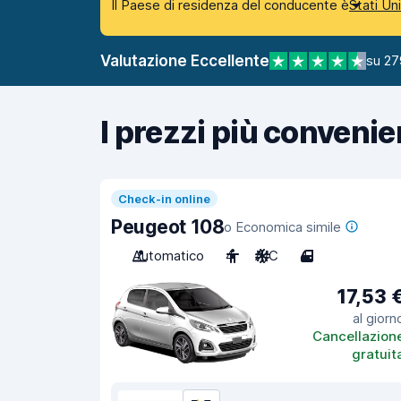
Il Paese di residenza del conducente è
Stati Un
Valutazione Eccellente
su 27
I prezzi più convenie
Check-in online
Peugeot 108
o Economica simile
Automatico
4
A/C
4
17,53 
al giorn
Cancellazion
gratuit