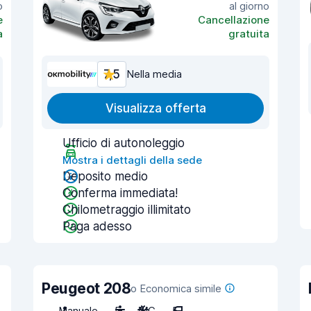
o
al giorno
e
Cancellazione
a
gratuita
7,5
Nella media
Visualizza offerta
Ufficio di autonoleggio
Mostra i dettagli della sede
Deposito medio
Conferma immediata!
Chilometraggio illimitato
Paga adesso
Peugeot 208
o Economica simile
Manuale
5
A/C
5