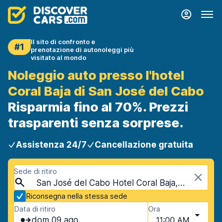
Il sito di confronto e
#1
prenotazione di autonoleggi più
visitato al mondo
Noleggio auto presso l'hotel
Coral Baja di San José del Cabo
Risparmia fino al 70%. Prezzi
trasparenti senza sorprese.
Assistenza 24/7
Cancellazione gratuita
Sede di ritiro
San José del Cabo Hotel Coral Baja, San José del Cabo, Messico
Riconsegna nella stessa sede
Data di ritiro
Ora
dom 09 ago
11:00 AM