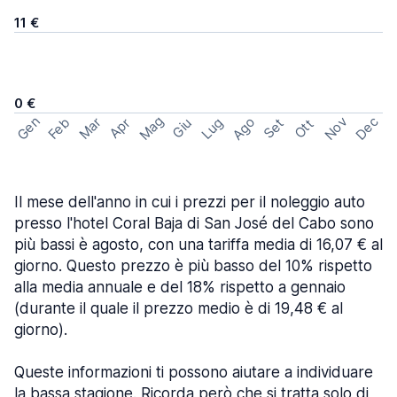
11 €
0 €
Mag
Gen
Ago
Nov
Dec
Feb
Mar
Lug
Apr
Set
Giu
Ott
Il mese dell'anno in cui i prezzi per il noleggio auto
presso l'hotel Coral Baja di San José del Cabo sono
più bassi è agosto, con una tariffa media di 16,07 € al
giorno. Questo prezzo è più basso del 10% rispetto
alla media annuale e del 18% rispetto a gennaio
(durante il quale il prezzo medio è di 19,48 € al
giorno).
Queste informazioni ti possono aiutare a individuare
la bassa stagione. Ricorda però che si tratta solo di