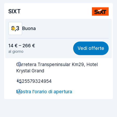
SIXT
8,3
Buona
Rapporto qualità-prezzo
8,1
14 € – 266 €
Vedi offerte
al giorno
Facile da trovare
8,2
Carretera Transpeninsular Km29, Hotel
Gentilezza degli agenti
8,3
Krystal Grand
Rapidità del ritiro
8,0
+525579324954
Rapidità della riconsegna
8,2
Mostra l'orario di apertura
Pulizia del veicolo
8,8
Condizioni dell'auto
8,4