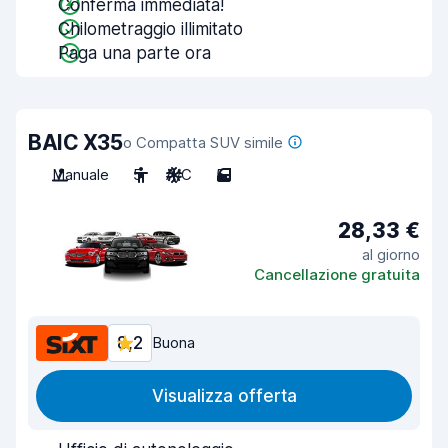
Conferma immediata!
Chilometraggio illimitato
Paga una parte ora
BAIC X35
o Compatta SUV simile
Manuale
5
A/C
5
28,33 €
al giorno
Cancellazione gratuita
8,2
Buona
Visualizza offerta