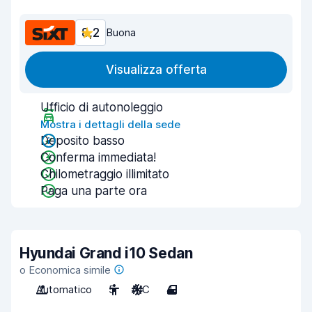
8,2
Buona
Visualizza offerta
Ufficio di autonoleggio
Mostra i dettagli della sede
Deposito basso
Conferma immediata!
Chilometraggio illimitato
Paga una parte ora
Hyundai Grand i10 Sedan
o Economica simile
Automatico
5
A/C
4