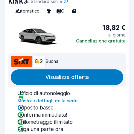
Kia K3
o Standard simile
Automatico
5
A/C
4
18,82 €
al giorno
Cancellazione gratuita
8,2
Buona
Visualizza offerta
Ufficio di autonoleggio
Mostra i dettagli della sede
Deposito basso
Conferma immediata!
Chilometraggio illimitato
Paga una parte ora