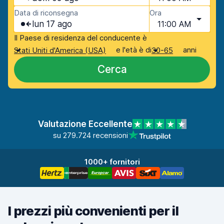
Data di riconsegna
Ora
lun 17 ago
11:00 AM
Il Paese di residenza del conducente è
e l'età è di
anni
Stati Uniti d'America (USA)
30-65
Cerca
Valutazione Eccellente
su 279.724 recensioni
1000+ fornitori
I prezzi più convenienti per il