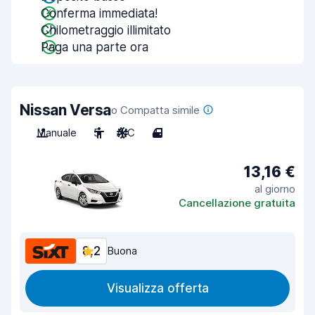
Conferma immediata!
Chilometraggio illimitato
Paga una parte ora
Nissan Versa
o Compatta simile
Manuale
5
A/C
4
13,16 €
al giorno
Cancellazione gratuita
8,2
Buona
Visualizza offerta