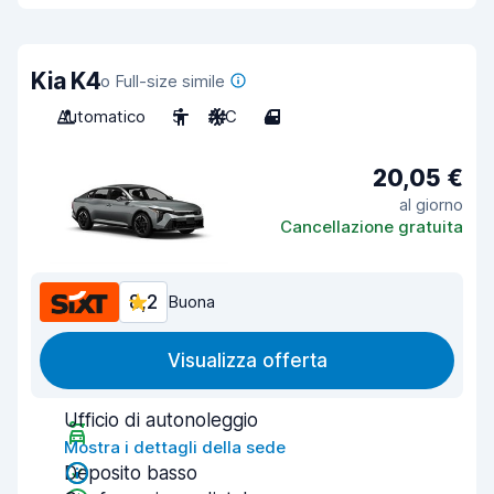
Kia K4
o Full-size simile
Automatico
5
A/C
4
20,05 €
al giorno
Cancellazione gratuita
8,2
Buona
Visualizza offerta
Ufficio di autonoleggio
Mostra i dettagli della sede
Deposito basso