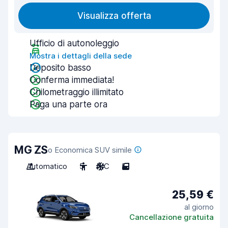
Visualizza offerta
Ufficio di autonoleggio
Mostra i dettagli della sede
Deposito basso
Conferma immediata!
Chilometraggio illimitato
Paga una parte ora
MG ZS
o Economica SUV simile
Automatico
5
A/C
5
25,59 €
al giorno
Cancellazione gratuita