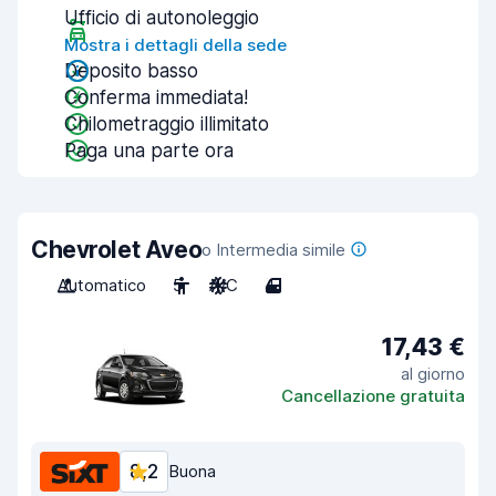
Ufficio di autonoleggio
Mostra i dettagli della sede
Deposito basso
Conferma immediata!
Chilometraggio illimitato
Paga una parte ora
Chevrolet Aveo
o Intermedia simile
Automatico
5
A/C
4
17,43 €
al giorno
Cancellazione gratuita
8,2
Buona