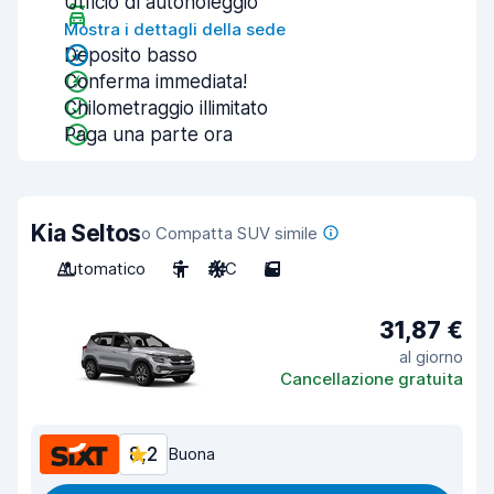
Ufficio di autonoleggio
Mostra i dettagli della sede
Deposito basso
Conferma immediata!
Chilometraggio illimitato
Paga una parte ora
Kia Seltos
o Compatta SUV simile
Automatico
5
A/C
5
31,87 €
al giorno
Cancellazione gratuita
8,2
Buona