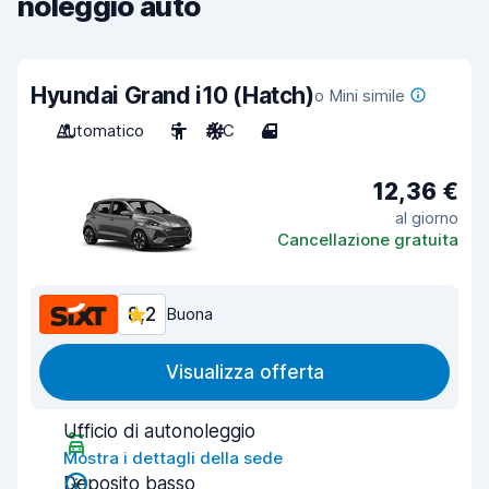
noleggio auto
Hyundai Grand i10 (Hatch)
o Mini simile
Automatico
5
A/C
4
12,36 €
al giorno
Cancellazione gratuita
8,2
Buona
Visualizza offerta
Ufficio di autonoleggio
Mostra i dettagli della sede
Deposito basso