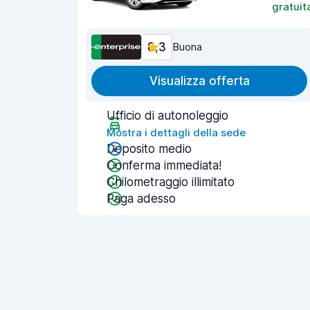
gratuit
8,3
Buona
Visualizza offerta
Ufficio di autonoleggio
Mostra i dettagli della sede
Deposito medio
Conferma immediata!
Chilometraggio illimitato
Paga adesso