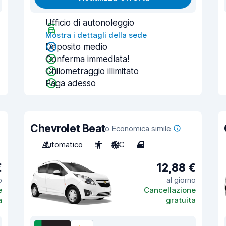
Ufficio di autonoleggio
Mostra i dettagli della sede
Deposito medio
Conferma immediata!
Chilometraggio illimitato
Paga adesso
Chevrolet Beat
o Economica simile
Automatico
5
A/C
4
€
12,88 €
o
al giorno
e
Cancellazione
a
gratuita