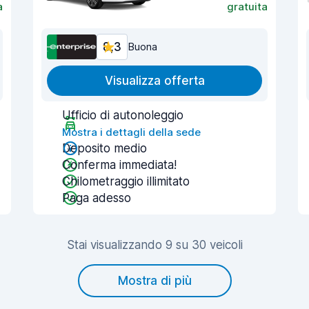
a
gratuita
8,3
Buona
Visualizza offerta
Ufficio di autonoleggio
Mostra i dettagli della sede
Deposito medio
Conferma immediata!
Chilometraggio illimitato
Paga adesso
Stai visualizzando 9 su 30 veicoli
Mostra di più