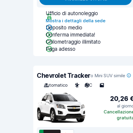
Ufficio di autonoleggio
Mostra i dettagli della sede
Deposito medio
Conferma immediata!
Chilometraggio illimitato
Paga adesso
Chevrolet Tracker
o Mini SUV simile
Automatico
5
A/C
5
20,26 
al giorn
Cancellazion
gratuit