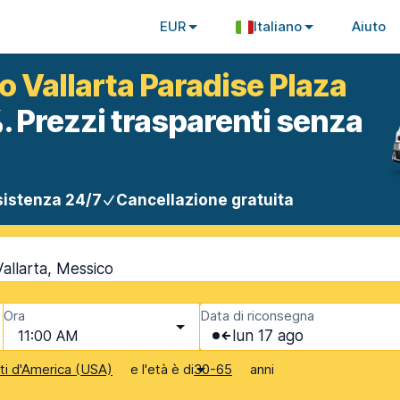
EUR
Italiano
Aiuto
o Vallarta Paradise Plaza
. Prezzi trasparenti senza
istenza 24/7
Cancellazione gratuita
allarta, Messico
Ora
Data di riconsegna
11:00 AM
lun 17 ago
e l'età è di
anni
iti d'America (USA)
30-65