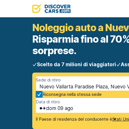
Noleggio auto a Nuev
Risparmia fino al 70%
sorprese.
Scelto da 7 milioni di viaggiatori
Ass
Sede di ritiro
Nuevo Vallarta Paradise Plaza, Nuevo V
Riconsegna nella stessa sede
Data di ritiro
dom 09 ago
Il Paese di residenza del conducente è
Stati Un