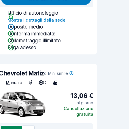
Ufficio di autonoleggio
Mostra i dettagli della sede
Deposito medio
Conferma immediata!
Chilometraggio illimitato
Paga adesso
Chevrolet Matiz
o Mini simile
Manuale
5
A/C
4
13,06 €
al giorno
Cancellazione
gratuita