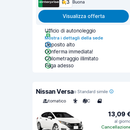
8,3
Buona
Visualizza offerta
Ufficio di autonoleggio
Mostra i dettagli della sede
Deposito alto
Conferma immediata!
Chilometraggio illimitato
Paga adesso
Nissan Versa
o Standard simile
Automatico
5
A/C
4
13,09 
al giorn
Cancellazion