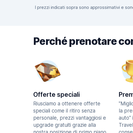
I prezzi indicati sopra sono approssimativi e sono
Perché prenotare co
Offerte speciali
Prem
Riusciamo a ottenere offerte
"Migl
speciali come il ritiro senza
la pr
personale, prezzi vantaggiosi e
auto" 
upgrade gratuiti grazie alla
Trave
nostra posizione di primo piano
consec