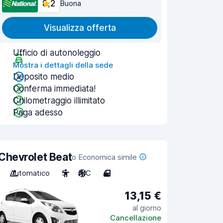
8,2
Buona
Visualizza offerta
Ufficio di autonoleggio
Mostra i dettagli della sede
Deposito medio
Conferma immediata!
Chilometraggio illimitato
Paga adesso
Chevrolet Beat
o Economica simile
Automatico
5
A/C
4
13,15 €
al giorno
Cancellazione