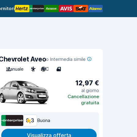
rnitori
Chevrolet Aveo
o Intermedia simile
Manuale
5
A/C
4
12,97 €
al giorno
Cancellazione
gratuita
8,3
Buona
Visualizza offerta