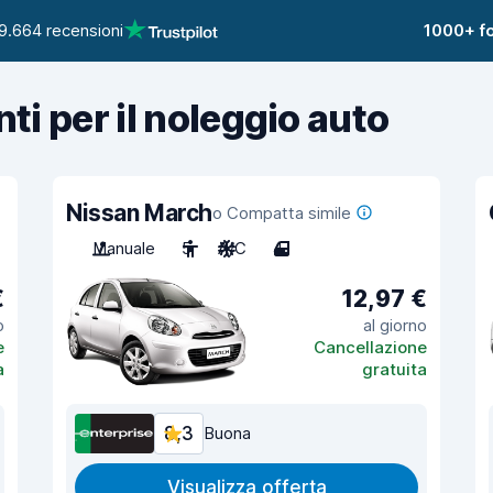
9.664 recensioni
1000+ fo
nti per il noleggio auto
Nissan March
o Compatta simile
Manuale
5
A/C
4
€
12,97 €
o
al giorno
e
Cancellazione
a
gratuita
8,3
Buona
Visualizza offerta