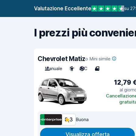
Valutazione Eccellente
su 27
I prezzi più convenie
Chevrolet Matiz
o Mini simile
Manuale
5
A/C
4
12,79 
al giorn
Cancellazion
gratuit
8,3
Buona
Visualizza offerta