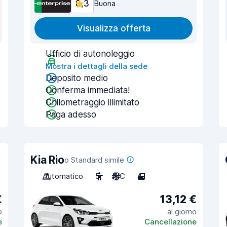
8,3
Buona
Visualizza offerta
Ufficio di autonoleggio
Mostra i dettagli della sede
Deposito medio
Conferma immediata!
Chilometraggio illimitato
Paga adesso
Kia Rio
o Standard simile
Automatico
5
A/C
4
€
13,12 €
o
al giorno
e
Cancellazione