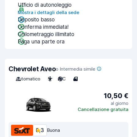
Ufficio di autonoleggio
Mostra i dettagli della sede
Deposito basso
Conferma immediata!
Chilometraggio illimitato
Paga una parte ora
Chevrolet Aveo
o Intermedia simile
Automatico
5
A/C
4
10,50 €
al giorno
Cancellazione gratuita
8,3
Buona