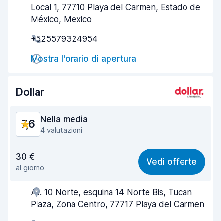
Local 1, 77710 Playa del Carmen, Estado de
Rapidità del ritiro
8,1
México, Mexico
+525579324954
Rapidità della riconsegna
8,3
Mostra l'orario di apertura
Pulizia del veicolo
8,8
Condizioni dell'auto
8,4
Dollar
Nella media
7,6
4 valutazioni
Rapporto qualità-prezzo
7,3
30 €
Vedi offerte
al giorno
Facile da trovare
8,0
Av. 10 Norte, esquina 14 Norte Bis, Tucan
Gentilezza degli agenti
7,2
Plaza, Zona Centro, 77717 Playa del Carmen
Rapidità del ritiro
7,4