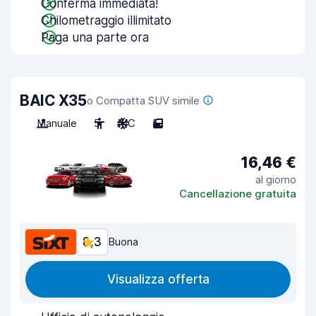
Conferma immediata!
Chilometraggio illimitato
Paga una parte ora
BAIC X35
o Compatta SUV simile
Manuale
5
A/C
5
16,46 €
al giorno
Cancellazione gratuita
8,3
Buona
Visualizza offerta