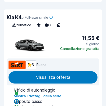
Kia K4
o Full-size simile
Automatico
5
A/C
4
11,55 €
al giorno
Cancellazione gratuita
8,3
Buona
Visualizza offerta
Ufficio di autonoleggio
Mostra i dettagli della sede
Deposito basso