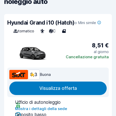
noleggio auto
Hyundai Grand i10 (Hatch)
o Mini simile
Automatico
5
A/C
4
8,51 €
al giorno
Cancellazione gratuita
8,3
Buona
Visualizza offerta
Ufficio di autonoleggio
Mostra i dettagli della sede
Deposito basso