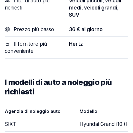
🚗
I tipi di auto più
Veicoli piccoli, veicoli
richiesti
medi, veicoli grandi,
SUV
🤑
Prezzo più basso
36 € al giorno
👛
Il fornitore più
Hertz
conveniente
I modelli di auto a noleggio più
richiesti
Agenzia di noleggio auto
Modello
SIXT
Hyundai Grand i10 (Ha