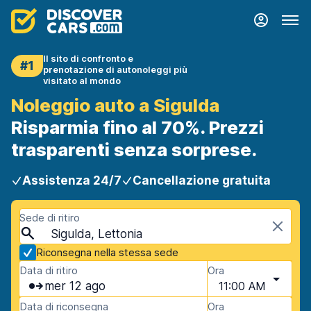
Il sito di confronto e
#1
prenotazione di autonoleggi più
visitato al mondo
Noleggio auto a Sigulda
Risparmia fino al 70%. Prezzi
trasparenti senza sorprese.
Assistenza 24/7
Cancellazione gratuita
Sede di ritiro
Sigulda, Lettonia
Riconsegna nella stessa sede
Data di ritiro
Ora
mer 12 ago
11:00 AM
Data di riconsegna
Ora