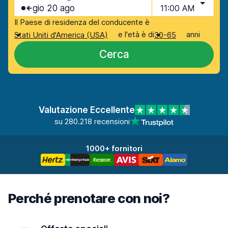
gio 20 ago
11:00 AM
Il Paese di residenza del conducente è
e l'età è di
anni
Stati Uniti d'America (USA)
30-65
Cerca
Valutazione Eccellente
su 280.218 recensioni
1000+ fornitori
Perché prenotare con noi?