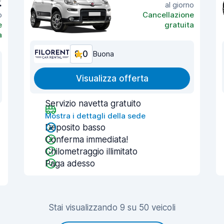
€
al giorno
o
Cancellazione
e
gratuita
a
8,0
Buona
Visualizza offerta
Servizio navetta gratuito
Mostra i dettagli della sede
Deposito basso
Conferma immediata!
Chilometraggio illimitato
Paga adesso
Stai visualizzando 9 su 50 veicoli