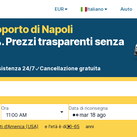
EUR
Italiano
Aiuto
oporto di Napoli
. Prezzi trasparenti senza
istenza 24/7
Cancellazione gratuita
Ora
Data di riconsegna
11:00 AM
mar 18 ago
e l'età è di
anni
iti d'America (USA)
30-65