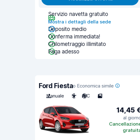
Servizio navetta gratuito
Mostra i dettagli della sede
Deposito medio
Conferma immediata!
Chilometraggio illimitato
Paga adesso
Ford Fiesta
o Economica simile
Manuale
5
A/C
5
14,45 
al giorn
Cancellazion
gratuit