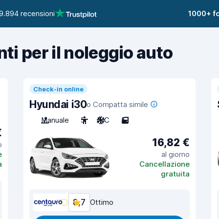
9.894 recensioni
1000+ fo
nti per il noleggio auto
Check-in online
Hyundai i30
o Compatta simile
Manuale
5
A/C
5
€
16,82 €
o
e
al giorno
a
Cancellazione
gratuita
8,7
Ottimo