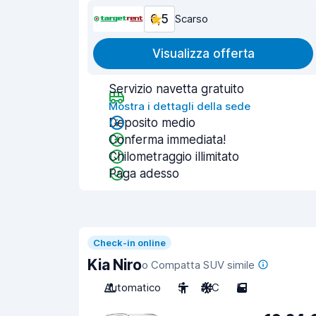
6,5
Scarso
Visualizza offerta
Servizio navetta gratuito
Mostra i dettagli della sede
Deposito medio
Conferma immediata!
Chilometraggio illimitato
Paga adesso
Check-in online
Kia Niro
o Compatta SUV simile
Automatico
5
A/C
5