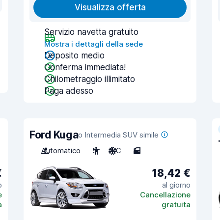
Visualizza offerta
Servizio navetta gratuito
Mostra i dettagli della sede
Deposito medio
Conferma immediata!
Chilometraggio illimitato
Paga adesso
Ford Kuga
o Intermedia SUV simile
Automatico
5
A/C
5
€
18,42 €
o
al giorno
e
Cancellazione
a
gratuita