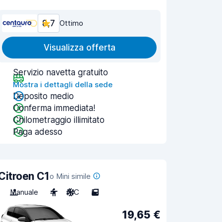
8,7
Ottimo
Visualizza offerta
Servizio navetta gratuito
Mostra i dettagli della sede
Deposito medio
Conferma immediata!
Chilometraggio illimitato
Paga adesso
Citroen C1
o Mini simile
Manuale
4
A/C
5
19,65 €