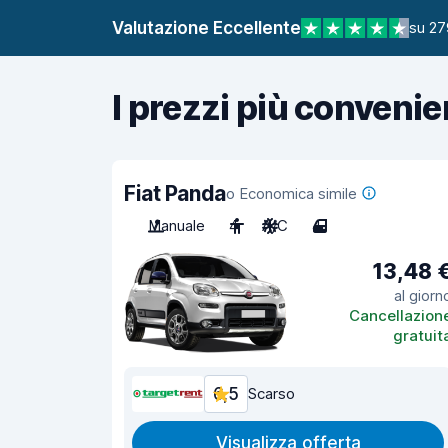
Valutazione Eccellente
su 27
I prezzi più convenie
Fiat Panda
o Economica simile
Manuale
4
A/C
4
13,48 
al giorn
Cancellazion
gratuit
6,5
Scarso
Visualizza offerta