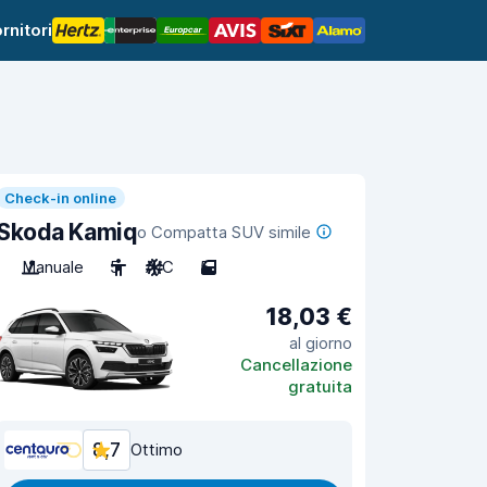
rnitori
Check-in online
Skoda Kamiq
o Compatta SUV simile
Manuale
5
A/C
5
18,03 €
al giorno
Cancellazione
gratuita
8,7
Ottimo