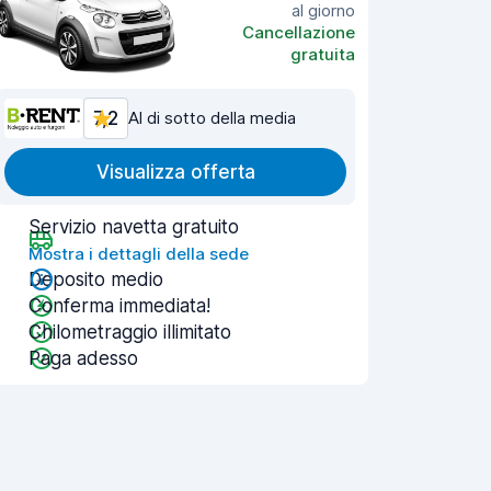
al giorno
Cancellazione
gratuita
7,2
Al di sotto della media
Visualizza offerta
Servizio navetta gratuito
Mostra i dettagli della sede
Deposito medio
Conferma immediata!
Chilometraggio illimitato
Paga adesso