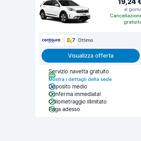
19,24 
al giorn
Cancellazion
gratuit
8,7
Ottimo
Visualizza offerta
Servizio navetta gratuito
Mostra i dettagli della sede
Deposito medio
Conferma immediata!
Chilometraggio illimitato
Paga adesso