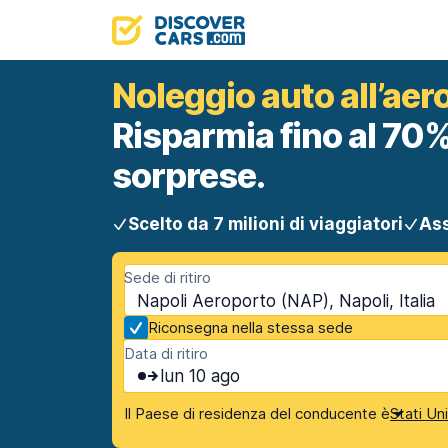
Noleggio auto all’aer
Risparmia fino al 70%
sorprese.
Scelto da 7 milioni di viaggiatori
Ass
Sede di ritiro
Napoli Aeroporto (NAP), Napoli, Italia
Riconsegna nella stessa sede
Data di ritiro
lun 10 ago
Il Paese di residenza del conducente è
Stati Un