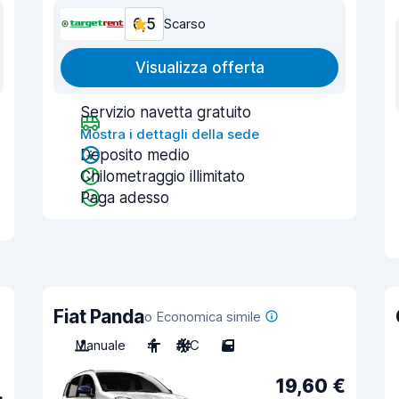
6,5
Scarso
Visualizza offerta
Servizio navetta gratuito
Mostra i dettagli della sede
Deposito medio
Chilometraggio illimitato
Paga adesso
Fiat Panda
o Economica simile
Manuale
4
A/C
5
19,60 €