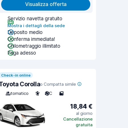
Visualizza offerta
Servizio navetta gratuito
Mostra i dettagli della sede
Deposito medio
Conferma immediata!
Chilometraggio illimitato
Paga adesso
Check-in online
Toyota Corolla
o Compatta simile
Automatico
5
A/C
5
18,84 €
al giorno
Cancellazione
gratuita