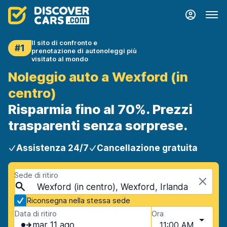
Il sito di confronto e
#1
prenotazione di autonoleggi più
visitato al mondo
Noleggio auto a Wexford (in
centro)
Risparmia fino al 70%. Prezzi
trasparenti senza sorprese.
Assistenza 24/7
Cancellazione gratuita
Sede di ritiro
Wexford (in centro), Wexford, Irlanda
Riconsegna nella stessa sede
Data di ritiro
Ora
mar 11 ago
11:00 AM