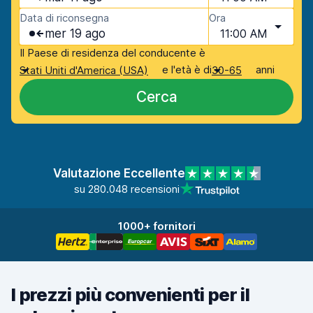
Data di riconsegna
Ora
mer 19 ago
11:00 AM
Il Paese di residenza del conducente è
e l'età è di
anni
Stati Uniti d'America (USA)
30-65
Cerca
Valutazione Eccellente
su 280.048 recensioni
1000+ fornitori
I prezzi più convenienti per il