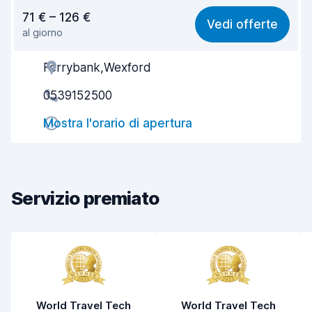
Rapporto qualità-prezzo
7,8
71 € – 126 €
Vedi offerte
al giorno
Facile da trovare
8,2
Ferrybank,Wexford
Gentilezza degli agenti
8,2
0539152500
Rapidità del ritiro
8,0
Mostra l'orario di apertura
Rapidità della riconsegna
8,2
Pulizia del veicolo
8,6
Condizioni dell'auto
8,3
Servizio premiato
World Travel Tech
World Travel Tech