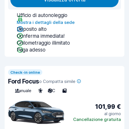
Ufficio di autonoleggio
Mostra i dettagli della sede
Deposito alto
Conferma immediata!
Chilometraggio illimitato
Paga adesso
Check-in online
Ford Focus
o Compatta simile
Manuale
5
A/C
5
101,99 €
al giorno
Cancellazione gratuita