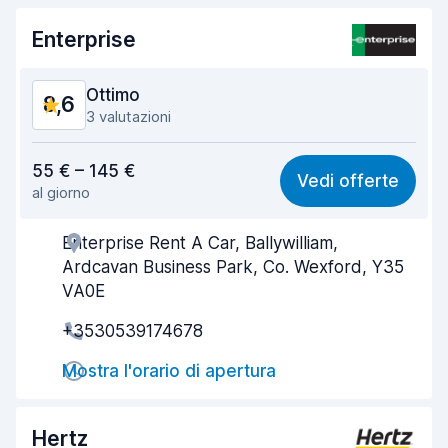
Enterprise
Ottimo
8,6
3 valutazioni
Rapporto qualità-prezzo
8,6
55 € – 145 €
Vedi offerte
al giorno
Facile da trovare
8,3
Enterprise Rent A Car, Ballywilliam,
Gentilezza degli agenti
8,7
Ardcavan Business Park, Co. Wexford, Y35
Rapidità del ritiro
8,1
VA0E
+3530539174678
Rapidità della riconsegna
8,3
Mostra l'orario di apertura
Pulizia del veicolo
9,3
Condizioni dell'auto
8,9
Hertz