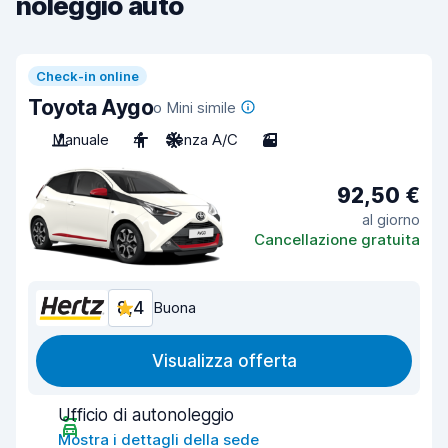
noleggio auto
Check-in online
Toyota Aygo
o Mini simile
Manuale
4
Senza A/C
3
92,50 €
al giorno
Cancellazione gratuita
8,4
Buona
Visualizza offerta
Ufficio di autonoleggio
Mostra i dettagli della sede