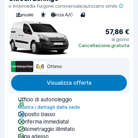
o Intermedia Furgone commerciale/autocarro simile
Manuale
2
Senza A/C
4
57,86 €
al giorno
Cancellazione gratuita
8,6
Ottimo
Visualizza offerta
Ufficio di autonoleggio
Mostra i dettagli della sede
Deposito basso
Conferma immediata!
Chilometraggio illimitato
Paga adesso