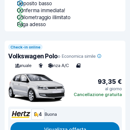
Deposito basso
Conferma immediata!
Chilometraggio illimitato
Paga adesso
Check-in online
Volkswagen Polo
o Economica simile
Manuale
5
Senza A/C
4
93,35 €
al giorno
Cancellazione gratuita
8,4
Buona
Visualizza offerta