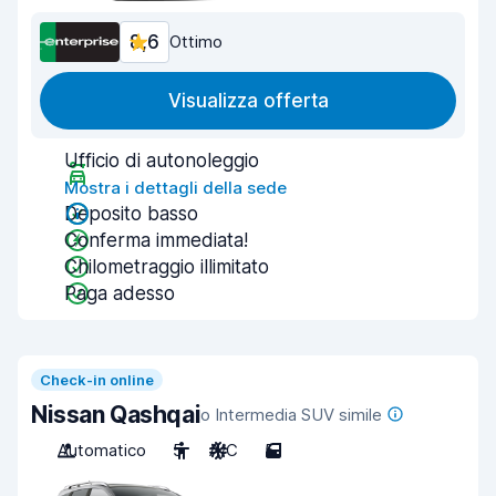
8,6
Ottimo
Visualizza offerta
Ufficio di autonoleggio
Mostra i dettagli della sede
Deposito basso
Conferma immediata!
Chilometraggio illimitato
Paga adesso
Check-in online
Nissan Qashqai
o Intermedia SUV simile
Automatico
5
A/C
5