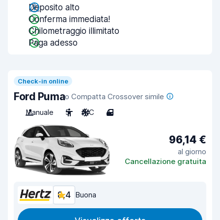
Deposito alto
Conferma immediata!
Chilometraggio illimitato
Paga adesso
Check-in online
Ford Puma
o Compatta Crossover simile
Manuale
5
A/C
4
96,14 €
al giorno
Cancellazione gratuita
8,4
Buona