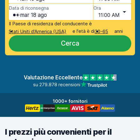
Data di riconsegna
Ora
mar 18 ago
11:00 AM
Il Paese di residenza del conducente è
e l'età è di
anni
Stati Uniti d'America (USA)
30-65
Cerca
Valutazione Eccellente
su 279.878 recensioni
1000+ fornitori
I prezzi più convenienti per il