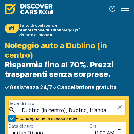
Il sito di confronto e
#1
prenotazione di autonoleggi più
visitato al mondo
Noleggio auto a Dublino (in
centro)
Risparmia fino al 70%. Prezzi
trasparenti senza sorprese.
Assistenza 24/7
Cancellazione gratuita
Sede di ritiro
Dublino (in centro), Dublino, Irlanda
Riconsegna nella stessa sede
Data di ritiro
Ora
lun 10 ago
11:00 AM