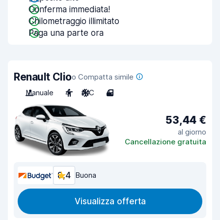
Conferma immediata!
Chilometraggio illimitato
Paga una parte ora
Renault Clio
o Compatta simile
Manuale
4
A/C
4
53,44 €
al giorno
Cancellazione gratuita
8,4
Buona
Visualizza offerta