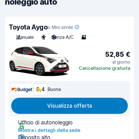
noleggio auto
Toyota Aygo
o Mini simile
Manuale
4
Senza A/C
3
52,85 €
al giorno
Cancellazione gratuita
8,4
Buona
Visualizza offerta
Ufficio di autonoleggio
Mostra i dettagli della sede
Deposito alto