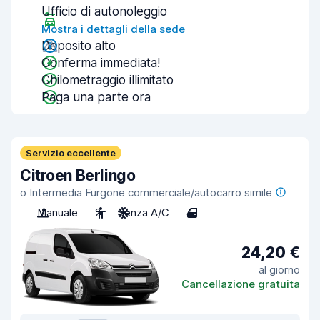
Ufficio di autonoleggio
Mostra i dettagli della sede
Deposito alto
Conferma immediata!
Chilometraggio illimitato
Paga una parte ora
Servizio eccellente
Citroen Berlingo
o Intermedia Furgone commerciale/autocarro simile
Manuale
2
Senza A/C
4
24,20 €
al giorno
Cancellazione gratuita