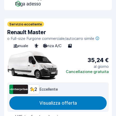
Paga adesso
Servizio eccellente
Renault Master
o Full-size Furgone commerciale/autocarro simile
Manuale
3
Senza A/C
2
35,24 €
al giorno
Cancellazione gratuita
9,2
Eccellente
Visualizza offerta