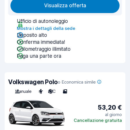
Visualizza offerta
Ufficio di autonoleggio
Mostra i dettagli della sede
Deposito alto
Conferma immediata!
Chilometraggio illimitato
Paga una parte ora
Volkswagen Polo
o Economica simile
Manuale
4
A/C
2
53,20 €
al giorno
Cancellazione gratuita