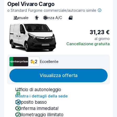
Opel Vivaro Cargo
o Standard Furgone commerciale/autocarro simile
Manuale
3
Senza A/C
4
31,23 €
al giorno
Cancellazione gratuita
9,2
Eccellente
Visualizza offerta
Ufficio di autonoleggio
Mostra i dettagli della sede
Deposito basso
Conferma immediata!
Chilometraggio illimitato