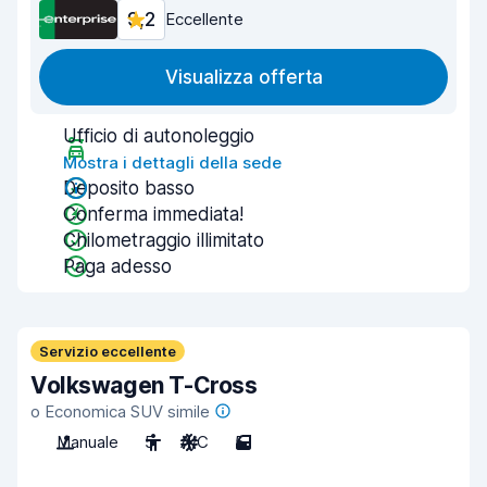
9,2
Eccellente
Visualizza offerta
Ufficio di autonoleggio
Mostra i dettagli della sede
Deposito basso
Conferma immediata!
Chilometraggio illimitato
Paga adesso
Servizio eccellente
Volkswagen T-Cross
o Economica SUV simile
Manuale
5
A/C
5