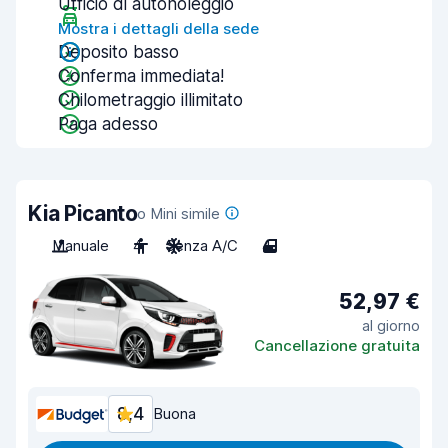
Ufficio di autonoleggio
Mostra i dettagli della sede
Deposito basso
Conferma immediata!
Chilometraggio illimitato
Paga adesso
Kia Picanto
o Mini simile
Manuale
4
Senza A/C
4
52,97 €
al giorno
Cancellazione gratuita
8,4
Buona