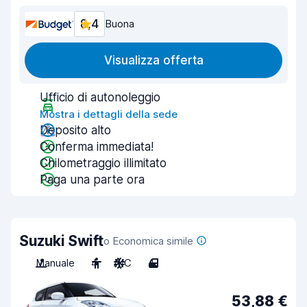
8,4
Buona
Visualizza offerta
Ufficio di autonoleggio
Mostra i dettagli della sede
Deposito alto
Conferma immediata!
Chilometraggio illimitato
Paga una parte ora
Suzuki Swift
o Economica simile
Manuale
4
A/C
4
53,88 €