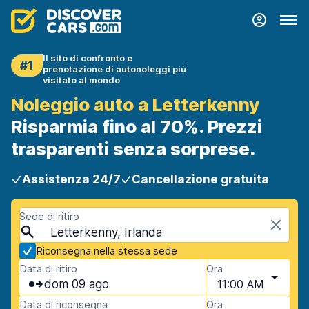
Il sito di confronto e
#1
prenotazione di autonoleggi più
visitato al mondo
Noleggio auto a Letterkenny
Risparmia fino al 70%. Prezzi
trasparenti senza sorprese.
Assistenza 24/7
Cancellazione gratuita
Sede di ritiro
Letterkenny, Irlanda
Riconsegna nella stessa sede
Data di ritiro
Ora
dom 09 ago
11:00 AM
Data di riconsegna
Ora