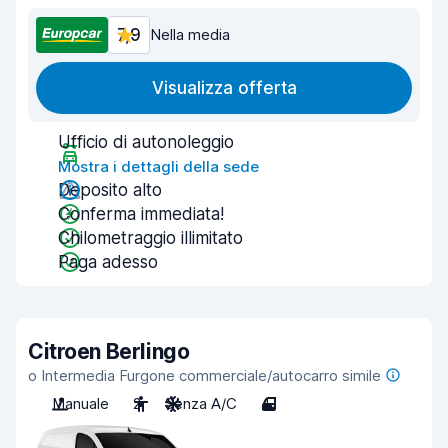
7,9
Nella media
Visualizza offerta
Ufficio di autonoleggio
Mostra i dettagli della sede
Deposito alto
Conferma immediata!
Chilometraggio illimitato
Paga adesso
Citroen Berlingo
o Intermedia Furgone commerciale/autocarro simile
Manuale
2
Senza A/C
4