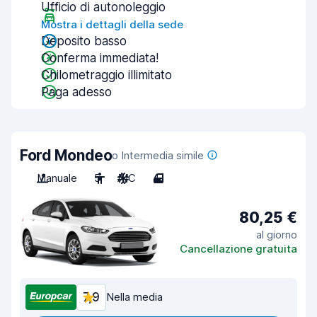
Ufficio di autonoleggio
Mostra i dettagli della sede
Deposito basso
Conferma immediata!
Chilometraggio illimitato
Paga adesso
Ford Mondeo
o Intermedia simile
Manuale
5
A/C
4
80,25 €
al giorno
Cancellazione gratuita
7,9
Nella media