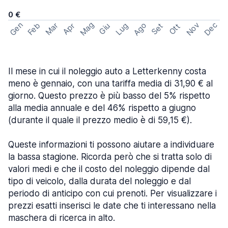
0 €
Mag
Gen
Ago
Nov
Dec
Feb
Mar
Lug
Apr
Set
Giu
Ott
Il mese in cui il noleggio auto a Letterkenny costa
meno è gennaio, con una tariffa media di 31,90 € al
giorno. Questo prezzo è più basso del 5% rispetto
alla media annuale e del 46% rispetto a giugno
(durante il quale il prezzo medio è di 59,15 €).
Queste informazioni ti possono aiutare a individuare
la bassa stagione. Ricorda però che si tratta solo di
valori medi e che il costo del noleggio dipende dal
tipo di veicolo, dalla durata del noleggio e dal
periodo di anticipo con cui prenoti. Per visualizzare i
prezzi esatti inserisci le date che ti interessano nella
maschera di ricerca in alto.