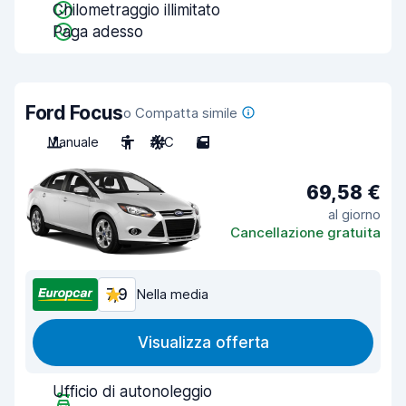
Chilometraggio illimitato
Paga adesso
Ford Focus
o Compatta simile
Manuale
5
A/C
5
69,58 €
al giorno
Cancellazione gratuita
7,9
Nella media
Visualizza offerta
Ufficio di autonoleggio