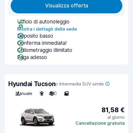
Visualizza offerta
Ufficio di autonoleggio
Mostra i dettagli della sede
Deposito basso
Conferma immediata!
Chilometraggio illimitato
Paga adesso
Hyundai Tucson
o Intermedia SUV simile
Manuale
5
A/C
5
81,58 €
al giorno
Cancellazione gratuita