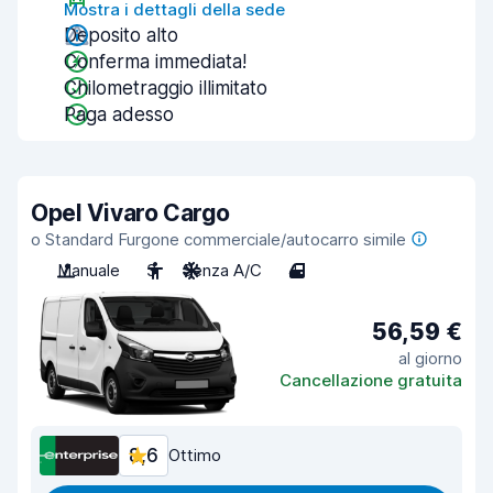
Mostra i dettagli della sede
Deposito alto
Conferma immediata!
Chilometraggio illimitato
Paga adesso
Opel Vivaro Cargo
o Standard Furgone commerciale/autocarro simile
Manuale
3
Senza A/C
4
56,59 €
al giorno
Cancellazione gratuita
8,6
Ottimo