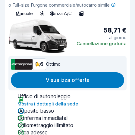
o Full-size Furgone commerciale/autocarro simile
Manuale
3
Senza A/C
2
58,71 €
al giorno
Cancellazione gratuita
8,6
Ottimo
Visualizza offerta
Ufficio di autonoleggio
Mostra i dettagli della sede
Deposito basso
Conferma immediata!
Chilometraggio illimitato
Paga adesso