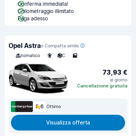
Conferma immediata!
Chilometraggio illimitato
Paga adesso
Opel Astra
o Compatta simile
Automatico
5
A/C
5
73,93 €
al giorno
Cancellazione gratuita
8,6
Ottimo
Visualizza offerta