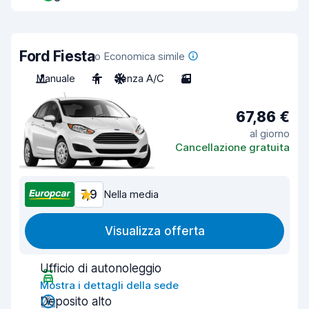
Ford Fiesta
o Economica simile
Manuale
4
Senza A/C
3
67,86 €
al giorno
Cancellazione gratuita
7,9
Nella media
Visualizza offerta
Ufficio di autonoleggio
Mostra i dettagli della sede
Deposito alto