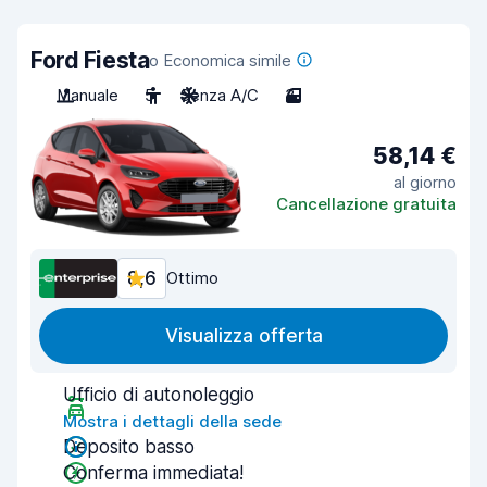
Ford Fiesta
o Economica simile
Manuale
5
Senza A/C
3
58,14 €
al giorno
Cancellazione gratuita
8,6
Ottimo
Visualizza offerta
Ufficio di autonoleggio
Mostra i dettagli della sede
Deposito basso
Conferma immediata!