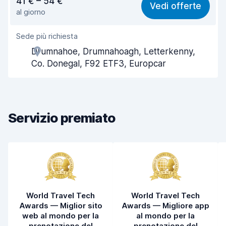
41 € – 54 €
Vedi offerte
al giorno
Facile da trovare
8,2
Sede più richiesta
Gentilezza degli agenti
7,4
Drumnahoe, Drumnahoagh, Letterkenny,
Rapidità del ritiro
8,0
Co. Donegal, F92 ETF3, Europcar
Rapidità della riconsegna
8,2
Pulizia del veicolo
8,4
Servizio premiato
Condizioni dell'auto
8,1
World Travel Tech
World Travel Tech
Awards — Miglior sito
Awards — Migliore app
web al mondo per la
al mondo per la
prenotazione del
prenotazione del