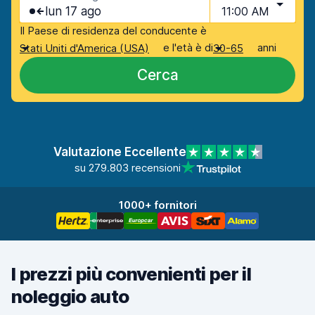
lun 17 ago
11:00 AM
Il Paese di residenza del conducente è
e l'età è di
anni
Stati Uniti d'America (USA)
30-65
Cerca
Valutazione Eccellente
su 279.803 recensioni
1000+ fornitori
I prezzi più convenienti per il
noleggio auto