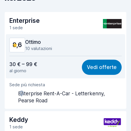
Enterprise
1 sede
Ottimo
8,6
10 valutazioni
Rapporto qualità-prezzo
8,4
30 € – 99 €
Vedi offerte
al giorno
Facile da trovare
8,6
Sede più richiesta
Gentilezza degli agenti
8,6
Enterprise Rent-A-Car - Letterkenny,
Rapidità del ritiro
7,6
Pearse Road
Rapidità della riconsegna
8,7
Keddy
Pulizia del veicolo
9,3
1 sede