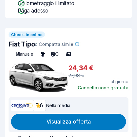
Chilometraggio illimitato
Paga adesso
Check-in online
Fiat Tipo
o Compatta simile
Manuale
5
A/C
5
24,34 €
27,98 €
al giorno
Cancellazione gratuita
7,6
Nella media
Visualizza offerta