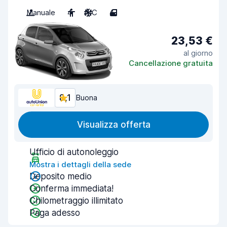
Manuale
4
A/C
4
23,53 €
al giorno
Cancellazione gratuita
8,1
Buona
Visualizza offerta
Ufficio di autonoleggio
Mostra i dettagli della sede
Deposito medio
Conferma immediata!
Chilometraggio illimitato
Paga adesso