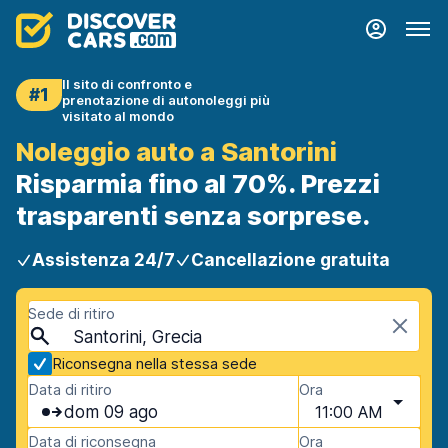
Il sito di confronto e
#1
prenotazione di autonoleggi più
visitato al mondo
Noleggio auto a Santorini
Risparmia fino al 70%. Prezzi
trasparenti senza sorprese.
Assistenza 24/7
Cancellazione gratuita
Sede di ritiro
Santorini, Grecia
Riconsegna nella stessa sede
Data di ritiro
Ora
dom 09 ago
11:00 AM
Data di riconsegna
Ora