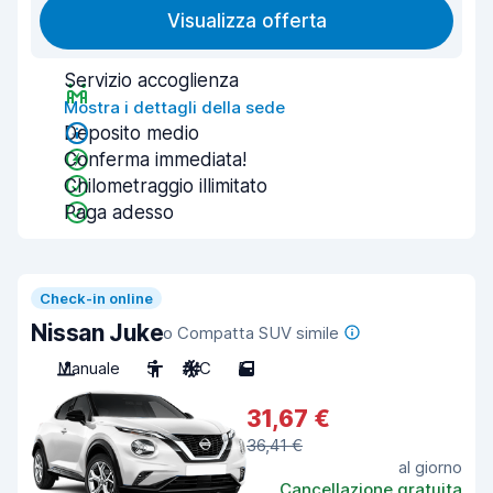
Visualizza offerta
Servizio accoglienza
Mostra i dettagli della sede
Deposito medio
Conferma immediata!
Chilometraggio illimitato
Paga adesso
Check-in online
Nissan Juke
o Compatta SUV simile
Manuale
5
A/C
5
31,67 €
36,41 €
al giorno
Cancellazione gratuita