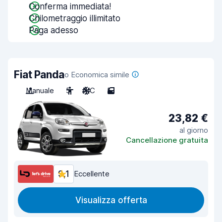
Conferma immediata!
Chilometraggio illimitato
Paga adesso
Fiat Panda
o Economica simile
Manuale
5
A/C
5
23,82 €
al giorno
Cancellazione gratuita
9,1
Eccellente
Visualizza offerta