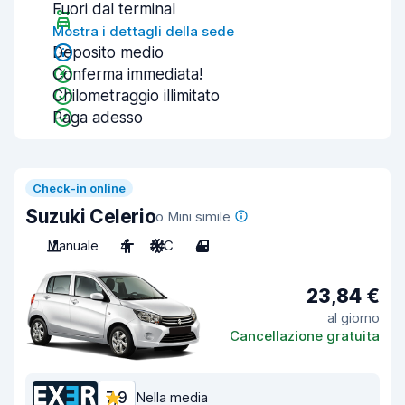
Fuori dal terminal
Mostra i dettagli della sede
Deposito medio
Conferma immediata!
Chilometraggio illimitato
Paga adesso
Check-in online
Suzuki Celerio
o Mini simile
Manuale
4
A/C
4
23,84 €
al giorno
Cancellazione gratuita
7,9
Nella media