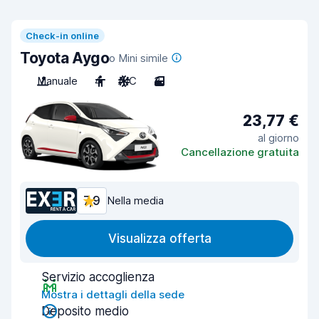
Check-in online
Toyota Aygo
o Mini simile
Manuale
4
A/C
3
23,77 €
al giorno
Cancellazione gratuita
7,9
Nella media
Visualizza offerta
Servizio accoglienza
Mostra i dettagli della sede
Deposito medio