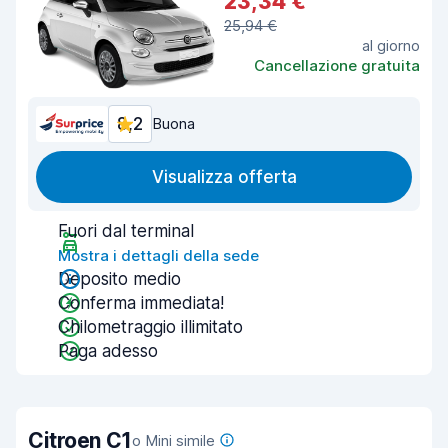
23,34 €
25,94 €
al giorno
Cancellazione gratuita
8,2
Buona
Visualizza offerta
Fuori dal terminal
Mostra i dettagli della sede
Deposito medio
Conferma immediata!
Chilometraggio illimitato
Paga adesso
Citroen C1
o Mini simile