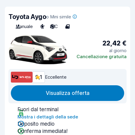
Toyota Aygo
o Mini simile
Manuale
4
A/C
4
22,42 €
al giorno
Cancellazione gratuita
9,1
Eccellente
Visualizza offerta
Fuori dal terminal
Mostra i dettagli della sede
Deposito medio
Conferma immediata!