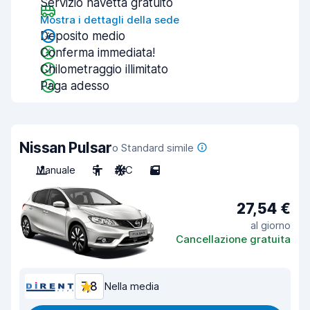
Servizio navetta gratuito
Mostra i dettagli della sede
Deposito medio
Conferma immediata!
Chilometraggio illimitato
Paga adesso
Nissan Pulsar
o Standard simile
Manuale
5
A/C
5
27,54 €
al giorno
Cancellazione gratuita
7,8
Nella media