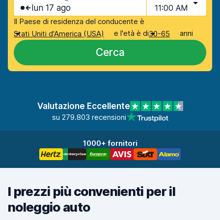
lun 17 ago
11:00 AM
Il Paese di residenza del conducente è
e l'età è di
anni
Stati Uniti d'America (USA)
30-65
Cerca
Valutazione Eccellente
su 279.803 recensioni
1000+ fornitori
I prezzi più convenienti per il
noleggio auto