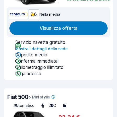
7,6
Nella media
Visualizza offerta
Servizio navetta gratuito
Mostra i dettagli della sede
Deposito medio
Conferma immediata!
Chilometraggio illimitato
Paga adesso
Fiat 500
o Mini simile
Automatico
4
A/C
3