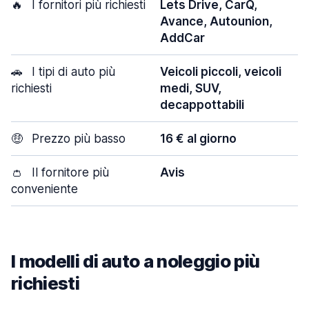
🔥
I fornitori più richiesti
Lets Drive, CarQ,
Avance, Autounion,
AddCar
🚗
I tipi di auto più
Veicoli piccoli, veicoli
richiesti
medi, SUV,
decappottabili
🤑
Prezzo più basso
16 € al giorno
👛
Il fornitore più
Avis
conveniente
I modelli di auto a noleggio più
richiesti