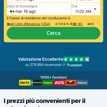
Data di riconsegna
Ora
mar 18 ago
11:00 AM
Il Paese di residenza del conducente è
e l'età è di
anni
Stati Uniti d'America (USA)
30-65
Cerca
Valutazione Eccellente
su 279.894 recensioni
1000+ fornitori
I prezzi più convenienti per il