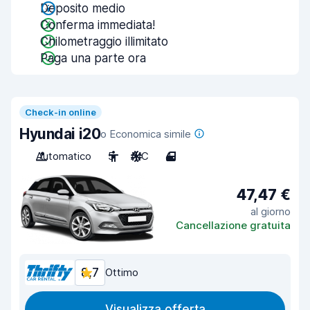
Deposito medio
Conferma immediata!
Chilometraggio illimitato
Paga una parte ora
Check-in online
Hyundai i20
o Economica simile
Automatico
5
A/C
4
47,47 €
al giorno
Cancellazione gratuita
8,7
Ottimo
Visualizza offerta