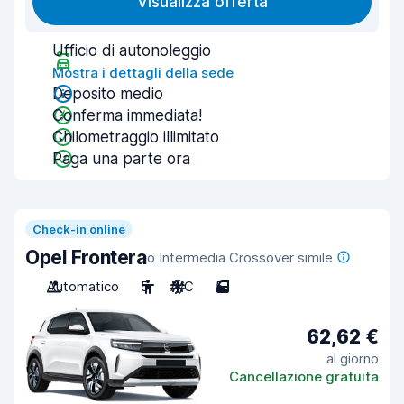
Visualizza offerta
Ufficio di autonoleggio
Mostra i dettagli della sede
Deposito medio
Conferma immediata!
Chilometraggio illimitato
Paga una parte ora
Check-in online
Opel Frontera
o Intermedia Crossover simile
Automatico
5
A/C
5
62,62 €
al giorno
Cancellazione gratuita