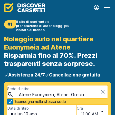
Il sito di confronto e
#1
prenotazione di autonoleggi più
visitato al mondo
Noleggio auto nel quartiere
Euonymeia ad Atene
Risparmia fino al 70%. Prezzi
trasparenti senza sorprese.
Assistenza 24/7
Cancellazione gratuita
Sede di ritiro
Atene Euonymeia, Atene, Grecia
Riconsegna nella stessa sede
Data di ritiro
Ora
lun 10 ago
11:00 AM