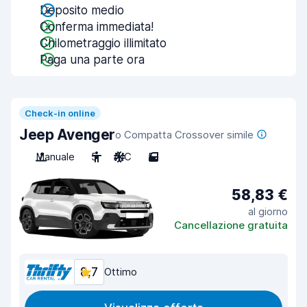
Deposito medio
Conferma immediata!
Chilometraggio illimitato
Paga una parte ora
Check-in online
Jeep Avenger
o Compatta Crossover simile
Manuale
5
A/C
5
58,83 €
al giorno
Cancellazione gratuita
8,7
Ottimo