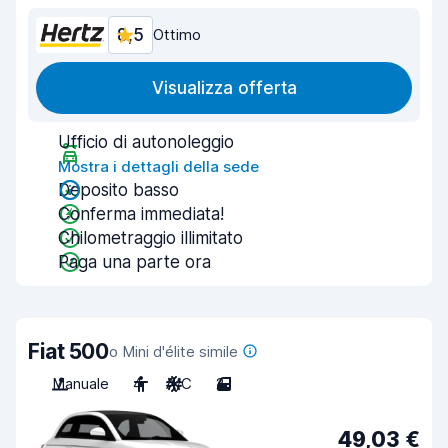
8,5
Ottimo
Visualizza offerta
Ufficio di autonoleggio
Mostra i dettagli della sede
Deposito basso
Conferma immediata!
Chilometraggio illimitato
Paga una parte ora
Fiat 500
o Mini d'élite simile
Manuale
4
A/C
2
49,03 €