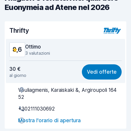
Euonymeia ad Atene nel 2026
Thrifty
Ottimo
8,6
3 valutazioni
Rapporto qualità-prezzo
8,3
30 €
Vedi offerte
al giorno
Facile da trovare
8,3
Vouliagmenis, Karaiskaki &, Argiroupoli 164
Gentilezza degli agenti
8,8
52
Rapidità del ritiro
8,1
+302111030692
Rapidità della riconsegna
8,3
Mostra l'orario di apertura
Pulizia del veicolo
9,2