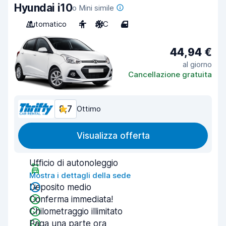
Hyundai i10
o Mini simile
Automatico
4
A/C
4
44,94 €
al giorno
Cancellazione gratuita
8,7
Ottimo
Visualizza offerta
Ufficio di autonoleggio
Mostra i dettagli della sede
Deposito medio
Conferma immediata!
Chilometraggio illimitato
Paga una parte ora