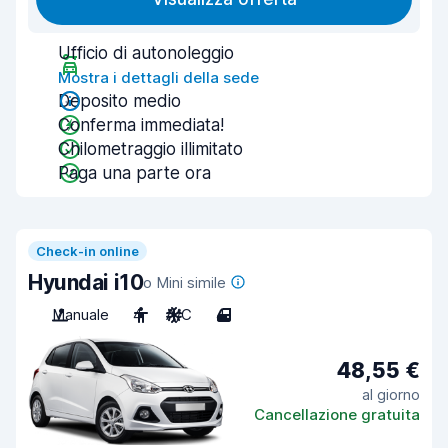
Ufficio di autonoleggio
Mostra i dettagli della sede
Deposito medio
Conferma immediata!
Chilometraggio illimitato
Paga una parte ora
Check-in online
Hyundai i10
o Mini simile
Manuale
4
A/C
4
48,55 €
al giorno
Cancellazione gratuita