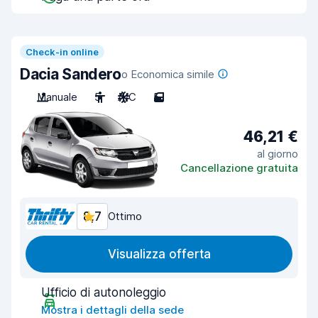
Check-in online
Dacia Sandero
o Economica simile
Manuale
5
A/C
5
46,21 €
al giorno
Cancellazione gratuita
8,7
Ottimo
Visualizza offerta
Ufficio di autonoleggio
Mostra i dettagli della sede