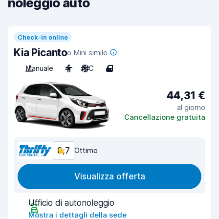
noleggio auto
Check-in online
Kia Picanto
o Mini simile
Manuale
4
A/C
4
44,31 €
al giorno
Cancellazione gratuita
8,7
Ottimo
Visualizza offerta
Ufficio di autonoleggio
Mostra i dettagli della sede