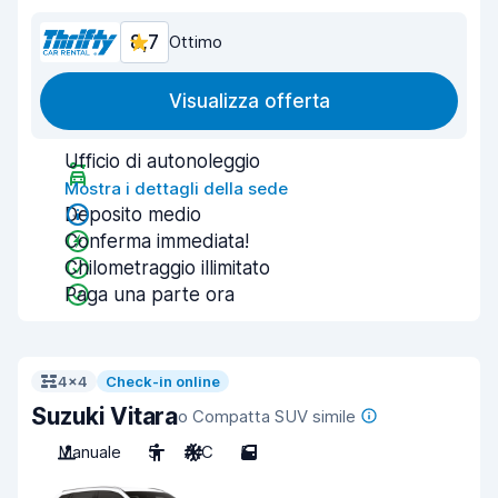
8,7
Ottimo
Visualizza offerta
Ufficio di autonoleggio
Mostra i dettagli della sede
Deposito medio
Conferma immediata!
Chilometraggio illimitato
Paga una parte ora
4x4
Check-in online
Suzuki Vitara
o Compatta SUV simile
Manuale
5
A/C
5