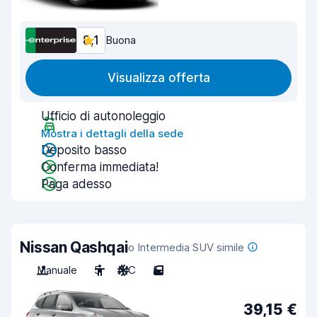
8,1
Buona
Visualizza offerta
Ufficio di autonoleggio
Mostra i dettagli della sede
Deposito basso
Conferma immediata!
Paga adesso
Nissan Qashqai
o Intermedia SUV simile
Manuale
5
A/C
5
39,15 €