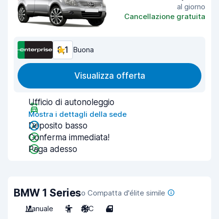
al giorno
Cancellazione gratuita
8,1
Buona
Visualizza offerta
Ufficio di autonoleggio
Mostra i dettagli della sede
Deposito basso
Conferma immediata!
Paga adesso
BMW 1 Series
o Compatta d'élite simile
Manuale
5
A/C
4