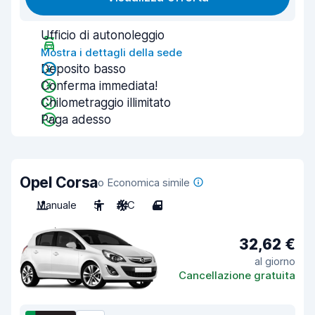
Ufficio di autonoleggio
Mostra i dettagli della sede
Deposito basso
Conferma immediata!
Chilometraggio illimitato
Paga adesso
Opel Corsa
o Economica simile
Manuale
5
A/C
4
32,62 €
al giorno
Cancellazione gratuita