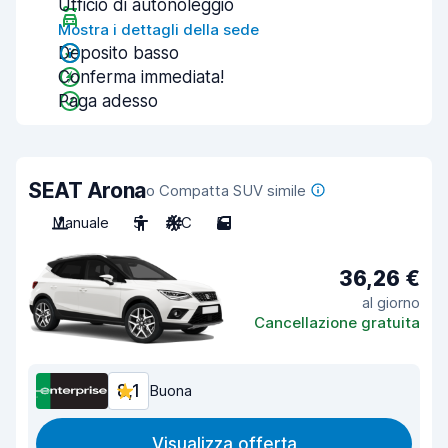
Ufficio di autonoleggio
Mostra i dettagli della sede
Deposito basso
Conferma immediata!
Paga adesso
SEAT Arona
o Compatta SUV simile
Manuale
5
A/C
5
36,26 €
al giorno
Cancellazione gratuita
8,1
Buona
Visualizza offerta