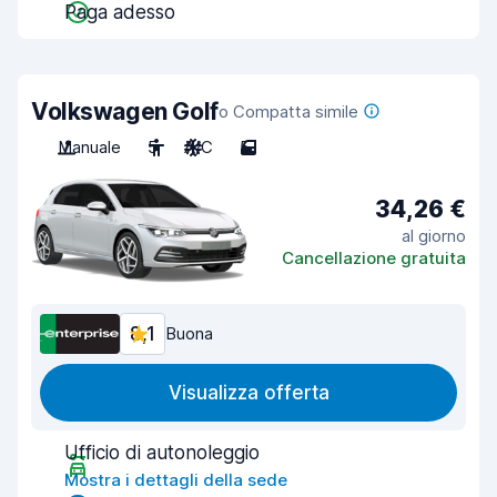
Paga adesso
Volkswagen Golf
o Compatta simile
Manuale
5
A/C
5
34,26 €
al giorno
Cancellazione gratuita
8,1
Buona
Visualizza offerta
Ufficio di autonoleggio
Mostra i dettagli della sede