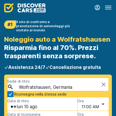
Il sito di confronto e
#1
prenotazione di autonoleggi più
visitato al mondo
Noleggio auto a Wolfratshausen
Risparmia fino al 70%. Prezzi
trasparenti senza sorprese.
Assistenza 24/7
Cancellazione gratuita
Sede di ritiro
Wolfratshausen, Germania
Riconsegna nella stessa sede
Data di ritiro
Ora
lun 10 ago
11:00 AM
Data di riconsegna
Ora