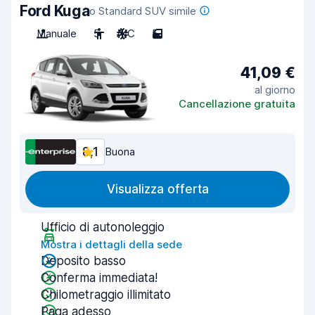
Ford Kuga
o Standard SUV simile
Manuale
5
A/C
5
41,09 €
al giorno
Cancellazione gratuita
8,1
Buona
Visualizza offerta
Ufficio di autonoleggio
Mostra i dettagli della sede
Deposito basso
Conferma immediata!
Chilometraggio illimitato
Paga adesso