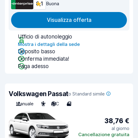
8,1
Buona
Visualizza offerta
Ufficio di autonoleggio
Mostra i dettagli della sede
Deposito basso
Conferma immediata!
Paga adesso
Volkswagen Passat
o Standard simile
Manuale
5
A/C
4
38,76 €
al giorno
Cancellazione gratuita