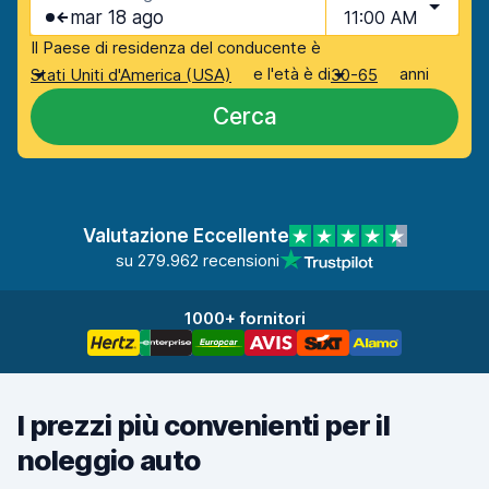
mar 18 ago
11:00 AM
Il Paese di residenza del conducente è
e l'età è di
anni
Stati Uniti d'America (USA)
30-65
Cerca
Valutazione Eccellente
su 279.962 recensioni
1000+ fornitori
I prezzi più convenienti per il
noleggio auto