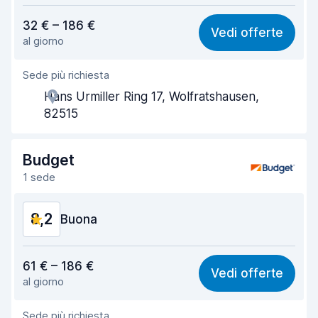
Rapporto qualità-prezzo
8,1
32 € – 186 €
Vedi offerte
al giorno
Facile da trovare
8,2
Sede più richiesta
Gentilezza degli agenti
8,5
Hans Urmiller Ring 17, Wolfratshausen,
Rapidità del ritiro
8,0
82515
Rapidità della riconsegna
8,2
Budget
Pulizia del veicolo
8,5
1 sede
Condizioni dell'auto
8,7
8,2
Buona
Rapporto qualità-prezzo
7,8
61 € – 186 €
Vedi offerte
al giorno
Facile da trovare
8,2
Sede più richiesta
Gentilezza degli agenti
8,2