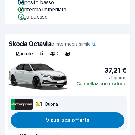
Deposito basso
Conferma immediata!
Paga adesso
Skoda Octavia
o Intermedia simile
Manuale
5
A/C
4
37,21 €
al giorno
Cancellazione gratuita
8,1
Buona
Visualizza offerta