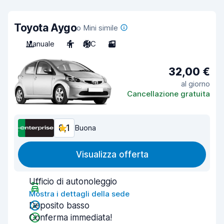
Toyota Aygo
o Mini simile
Manuale
4
A/C
3
32,00 €
al giorno
Cancellazione gratuita
8,1
Buona
Visualizza offerta
Ufficio di autonoleggio
Mostra i dettagli della sede
Deposito basso
Conferma immediata!