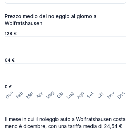
Prezzo medio del noleggio al giorno a
Wolfratshausen
128 €
64 €
0 €
Mag
Gen
Ago
Nov
Dec
Feb
Mar
Lug
Apr
Set
Giu
Ott
Il mese in cui il noleggio auto a Wolfratshausen costa
meno è dicembre, con una tariffa media di 24,54 €