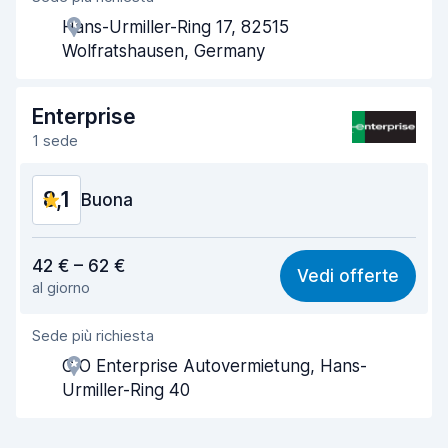
Hans-Urmiller-Ring 17, 82515
Rapidità del ritiro
8,0
Wolfratshausen, Germany
Rapidità della riconsegna
8,2
Enterprise
Pulizia del veicolo
8,5
1 sede
Condizioni dell'auto
8,6
8,1
Buona
Rapporto qualità-prezzo
7,6
42 € – 62 €
Vedi offerte
al giorno
Facile da trovare
8,2
Sede più richiesta
Gentilezza degli agenti
7,8
C O Enterprise Autovermietung, Hans-
Rapidità del ritiro
8,0
Urmiller-Ring 40
Rapidità della riconsegna
8,2