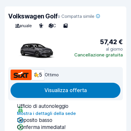
Volkswagen Golf
o Compatta simile
Manuale
5
A/C
5
57,42 €
al giorno
Cancellazione gratuita
8,5
Ottimo
Visualizza offerta
Ufficio di autonoleggio
Mostra i dettagli della sede
Deposito basso
Conferma immediata!