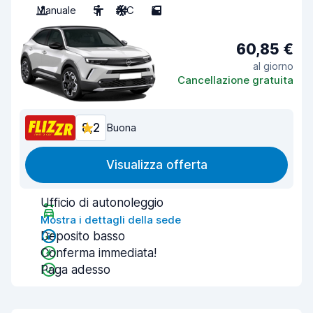
Manuale
5
A/C
5
60,85 €
al giorno
Cancellazione gratuita
8,2
Buona
Visualizza offerta
Ufficio di autonoleggio
Mostra i dettagli della sede
Deposito basso
Conferma immediata!
Paga adesso