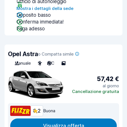
Ufficio di autonoleggio
Mostra i dettagli della sede
Deposito basso
Conferma immediata!
Paga adesso
Opel Astra
o Compatta simile
Manuale
5
A/C
5
57,42 €
al giorno
Cancellazione gratuita
8,2
Buona
Visualizza offerta