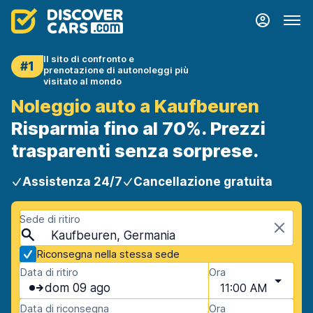
Il sito di confronto e
#1
prenotazione di autonoleggi più
visitato al mondo
Noleggio auto a Kaufbeuren
Risparmia fino al 70%. Prezzi
trasparenti senza sorprese.
Assistenza 24/7
Cancellazione gratuita
Sede di ritiro
Kaufbeuren, Germania
Riconsegna nella stessa sede
Data di ritiro
Ora
dom 09 ago
11:00 AM
Data di riconsegna
Ora