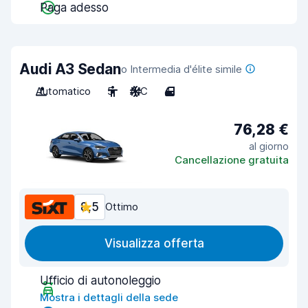
Paga adesso
Audi A3 Sedan
o Intermedia d'élite simile
Automatico
5
A/C
4
76,28 €
al giorno
Cancellazione gratuita
8,5
Ottimo
Visualizza offerta
Ufficio di autonoleggio
Mostra i dettagli della sede