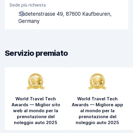
Sede più richiesta
Gentilezza degli agenti
8,3
Sudetenstrasse 49, 87600 Kaufbeuren,
Rapidità del ritiro
8,0
Germany
Rapidità della riconsegna
8,2
Pulizia del veicolo
8,4
Servizio premiato
Condizioni dell'auto
8,6
World Travel Tech
World Travel Tech
Awards — Miglior sito
Awards — Migliore app
web al mondo per la
al mondo per la
prenotazione del
prenotazione del
noleggio auto 2025
noleggio auto 2025