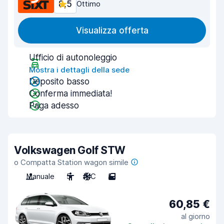
8,5
Ottimo
Visualizza offerta
Ufficio di autonoleggio
Mostra i dettagli della sede
Deposito basso
Conferma immediata!
Paga adesso
Volkswagen Golf STW
o Compatta Station wagon simile
Manuale
5
A/C
5
60,85 €
al giorno