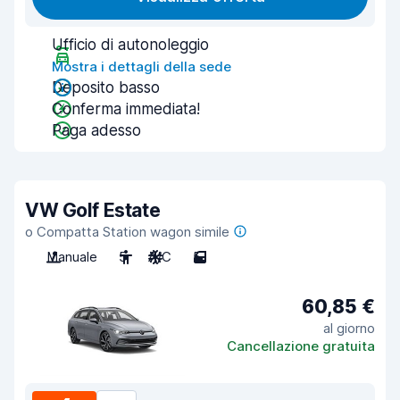
Ufficio di autonoleggio
Mostra i dettagli della sede
Deposito basso
Conferma immediata!
Paga adesso
VW Golf Estate
o Compatta Station wagon simile
Manuale
5
A/C
5
60,85 €
al giorno
Cancellazione gratuita