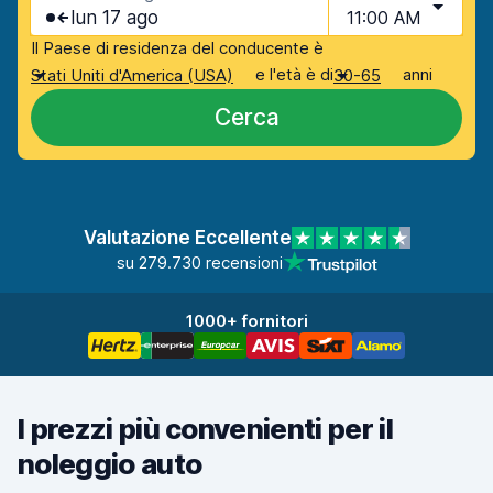
lun 17 ago
11:00 AM
Il Paese di residenza del conducente è
e l'età è di
anni
Stati Uniti d'America (USA)
30-65
Cerca
Valutazione Eccellente
su 279.730 recensioni
1000+ fornitori
I prezzi più convenienti per il
noleggio auto