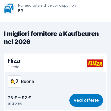
Numero totale di veicoli disponibili
83
I migliori fornitore a Kaufbeuren
nel 2026
Flizzr
1 sede
8,2
Buona
Rapporto qualità-prezzo
7,6
28 € – 92 €
Vedi offerte
al giorno
Facile da trovare
8,2