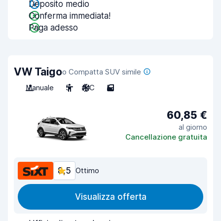
Deposito medio
Conferma immediata!
Paga adesso
VW Taigo
o Compatta SUV simile
Manuale
5
A/C
5
60,85 €
al giorno
Cancellazione gratuita
8,5
Ottimo
Visualizza offerta