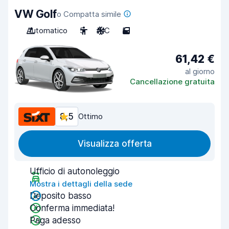
VW Golf
o Compatta simile
Automatico
5
A/C
5
61,42 €
al giorno
Cancellazione gratuita
8,5
Ottimo
Visualizza offerta
Ufficio di autonoleggio
Mostra i dettagli della sede
Deposito basso
Conferma immediata!
Paga adesso