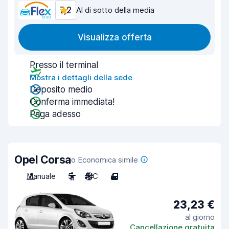
7,2
Al di sotto della media
Visualizza offerta
Presso il terminal
Mostra i dettagli della sede
Deposito medio
Conferma immediata!
Paga adesso
Opel Corsa
o Economica simile
Manuale
5
A/C
4
23,23 €
al giorno
Cancellazione gratuita