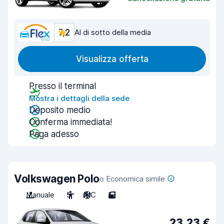
7,2
Al di sotto della media
Visualizza offerta
Presso il terminal
Mostra i dettagli della sede
Deposito medio
Conferma immediata!
Paga adesso
Volkswagen Polo
o Economica simile
Manuale
5
A/C
5
23,23 €