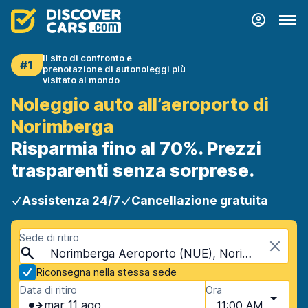
Il sito di confronto e
#1
prenotazione di autonoleggi più
visitato al mondo
Noleggio auto all’aeroporto di
Norimberga
Risparmia fino al 70%. Prezzi
trasparenti senza sorprese.
Assistenza 24/7
Cancellazione gratuita
Sede di ritiro
Norimberga Aeroporto (NUE), Norimberga, Germania
Riconsegna nella stessa sede
Data di ritiro
Ora
mar 11 ago
11:00 AM