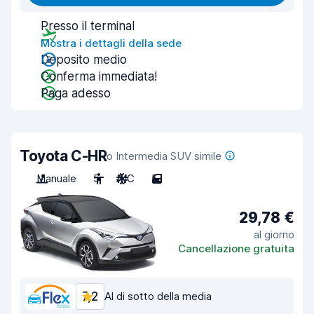
Presso il terminal
Mostra i dettagli della sede
Deposito medio
Conferma immediata!
Paga adesso
Toyota C-HR
o Intermedia SUV simile
Manuale
5
A/C
5
29,78 €
al giorno
Cancellazione gratuita
7,2
Al di sotto della media