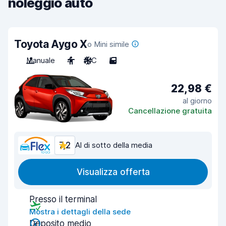
noleggio auto
Toyota Aygo X
o Mini simile
Manuale
4
A/C
5
22,98 €
al giorno
Cancellazione gratuita
7,2
Al di sotto della media
Visualizza offerta
Presso il terminal
Mostra i dettagli della sede
Deposito medio