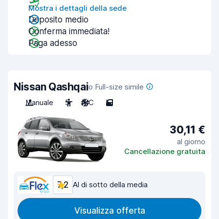
Mostra i dettagli della sede
Deposito medio
Conferma immediata!
Paga adesso
Nissan Qashqai
o Full-size simile
Manuale
5
A/C
5
30,11 €
al giorno
Cancellazione gratuita
7,2
Al di sotto della media
Visualizza offerta