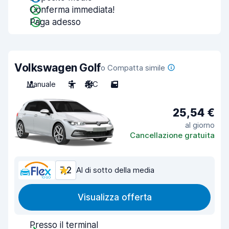
Conferma immediata!
Paga adesso
Volkswagen Golf
o Compatta simile
Manuale
5
A/C
5
25,54 €
al giorno
Cancellazione gratuita
7,2
Al di sotto della media
Visualizza offerta
Presso il terminal