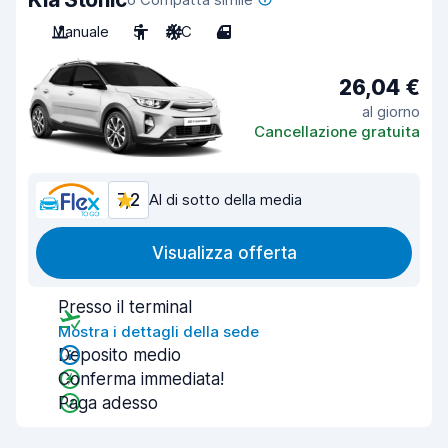
Manuale
5
A/C
4
26,04 €
al giorno
Cancellazione gratuita
7,2
Al di sotto della media
Visualizza offerta
Presso il terminal
Mostra i dettagli della sede
Deposito medio
Conferma immediata!
Paga adesso