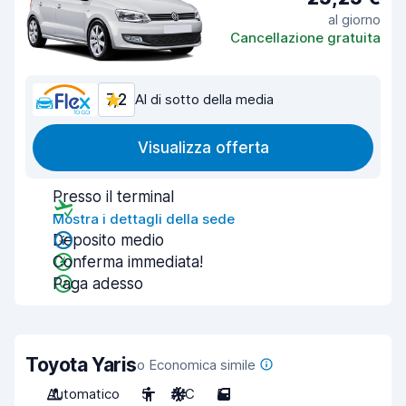
al giorno
Cancellazione gratuita
7,2
Al di sotto della media
Visualizza offerta
Presso il terminal
Mostra i dettagli della sede
Deposito medio
Conferma immediata!
Paga adesso
Toyota Yaris
o Economica simile
Automatico
5
A/C
5