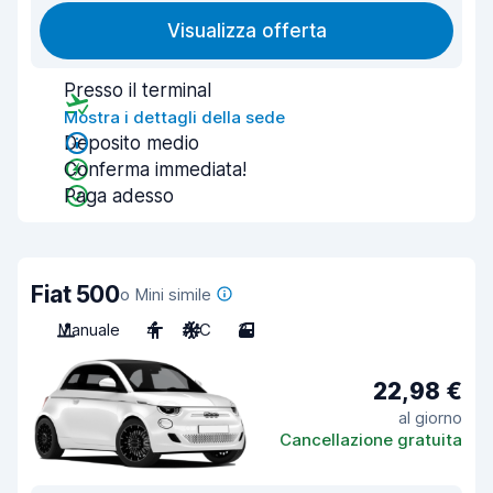
Visualizza offerta
Presso il terminal
Mostra i dettagli della sede
Deposito medio
Conferma immediata!
Paga adesso
Fiat 500
o Mini simile
Manuale
4
A/C
3
22,98 €
al giorno
Cancellazione gratuita