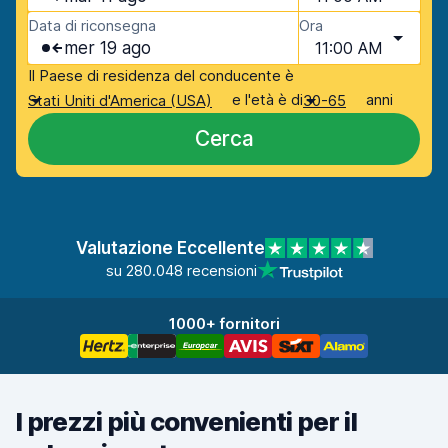
Data di riconsegna
Ora
mer 19 ago
11:00 AM
Il Paese di residenza del conducente è
e l'età è di
anni
Stati Uniti d'America (USA)
30-65
Cerca
Valutazione Eccellente
su 280.048 recensioni
1000+ fornitori
I prezzi più convenienti per il