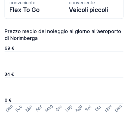
conveniente
conveniente
Flex To Go
Veicoli piccoli
Prezzo medio del noleggio al giorno all’aeroporto
di Norimberga
69 €
34 €
0 €
Mag
Gen
Ago
Nov
Dec
Feb
Mar
Lug
Apr
Set
Giu
Ott