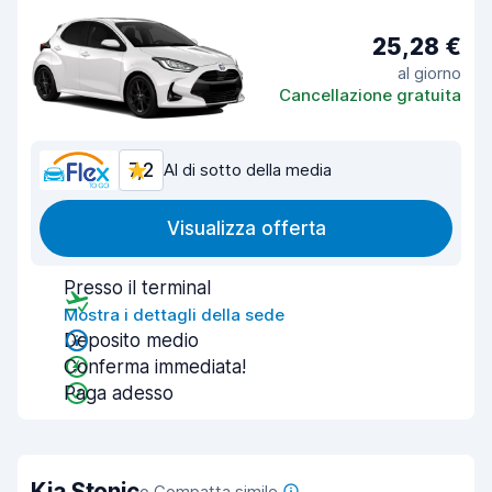
25,28 €
al giorno
Cancellazione gratuita
7,2
Al di sotto della media
Visualizza offerta
Presso il terminal
Mostra i dettagli della sede
Deposito medio
Conferma immediata!
Paga adesso
Kia Stonic
o Compatta simile