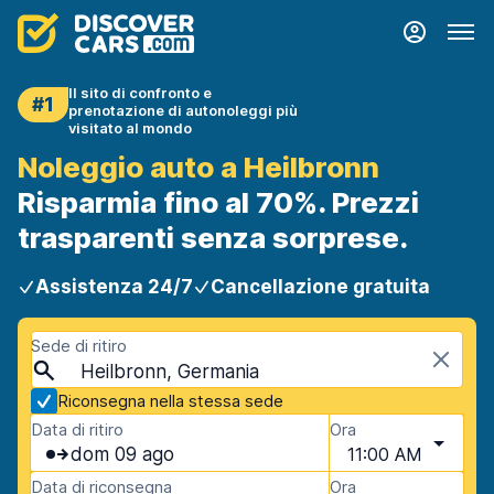
Il sito di confronto e
#1
prenotazione di autonoleggi più
visitato al mondo
Noleggio auto a Heilbronn
Risparmia fino al 70%. Prezzi
trasparenti senza sorprese.
Assistenza 24/7
Cancellazione gratuita
Sede di ritiro
Heilbronn, Germania
Riconsegna nella stessa sede
Data di ritiro
Ora
dom 09 ago
11:00 AM
Data di riconsegna
Ora