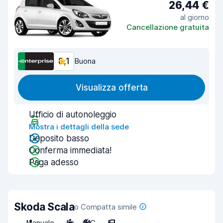
26,44 €
al giorno
Cancellazione gratuita
8,1
Buona
Visualizza offerta
Ufficio di autonoleggio
Mostra i dettagli della sede
Deposito basso
Conferma immediata!
Paga adesso
Skoda Scala
o Compatta simile
Manuale
5
A/C
5