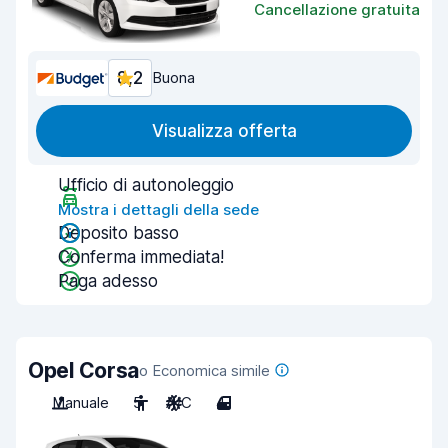
Cancellazione gratuita
8,2
Buona
Visualizza offerta
Ufficio di autonoleggio
Mostra i dettagli della sede
Deposito basso
Conferma immediata!
Paga adesso
Opel Corsa
o Economica simile
Manuale
5
A/C
4