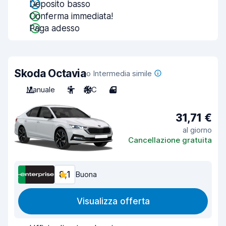
Deposito basso
Conferma immediata!
Paga adesso
Skoda Octavia
o Intermedia simile
Manuale
5
A/C
4
31,71 €
al giorno
Cancellazione gratuita
8,1
Buona
Visualizza offerta