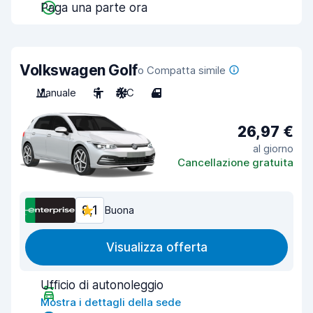
Paga una parte ora
Volkswagen Golf
o Compatta simile
Manuale
5
A/C
4
26,97 €
al giorno
Cancellazione gratuita
8,1
Buona
Visualizza offerta
Ufficio di autonoleggio
Mostra i dettagli della sede