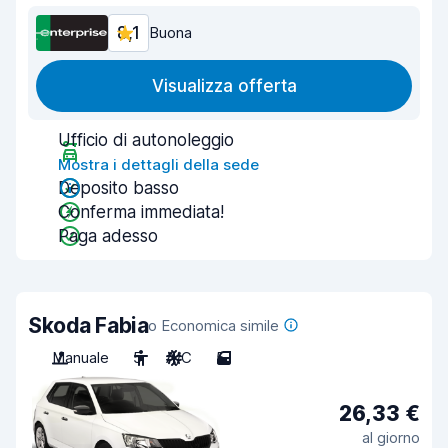
8,1
Buona
Visualizza offerta
Ufficio di autonoleggio
Mostra i dettagli della sede
Deposito basso
Conferma immediata!
Paga adesso
Skoda Fabia
o Economica simile
Manuale
5
A/C
5
26,33 €
al giorno