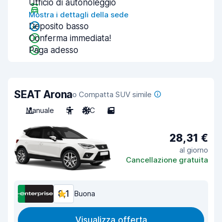
Ufficio di autonoleggio
Mostra i dettagli della sede
Deposito basso
Conferma immediata!
Paga adesso
SEAT Arona
o Compatta SUV simile
Manuale
5
A/C
5
28,31 €
al giorno
Cancellazione gratuita
8,1
Buona
Visualizza offerta