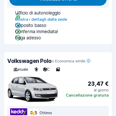
Ufficio di autonoleggio
Mostra i dettagli della sede
Deposito basso
Conferma immediata!
Paga adesso
Volkswagen Polo
o Economica simile
Manuale
5
A/C
5
23,47 €
al giorno
Cancellazione gratuita
8,5
Ottimo