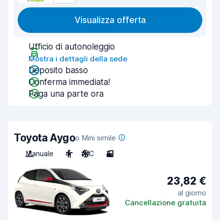
Visualizza offerta
Ufficio di autonoleggio
Mostra i dettagli della sede
Deposito basso
Conferma immediata!
Paga una parte ora
Toyota Aygo
o Mini simile
Manuale
4
A/C
3
23,82 €
al giorno
Cancellazione gratuita