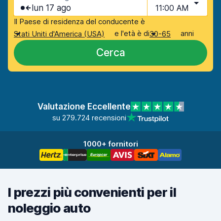
lun 17 ago
11:00 AM
Il Paese di residenza del conducente è
e l'età è di
anni
Stati Uniti d'America (USA)
30-65
Cerca
Valutazione Eccellente
su 279.724 recensioni
1000+ fornitori
I prezzi più convenienti per il
noleggio auto