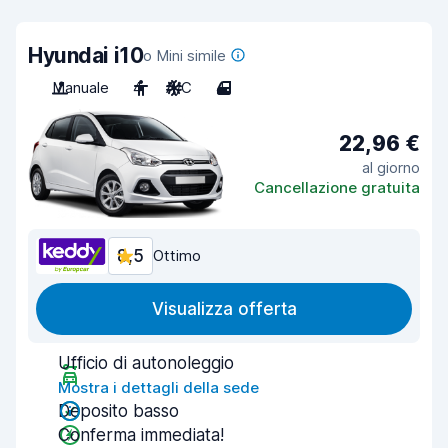
Hyundai i10
o Mini simile
Manuale
4
A/C
4
22,96 €
al giorno
Cancellazione gratuita
8,5
Ottimo
Visualizza offerta
Ufficio di autonoleggio
Mostra i dettagli della sede
Deposito basso
Conferma immediata!