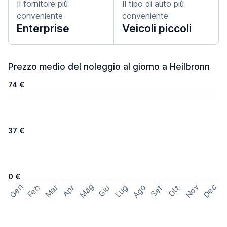
Il fornitore più
Il tipo di auto più
conveniente
conveniente
Enterprise
Veicoli piccoli
Prezzo medio del noleggio al giorno a Heilbronn
74 €
37 €
0 €
Mag
Gen
Ago
Nov
Dec
Feb
Mar
Lug
Apr
Set
Giu
Ott