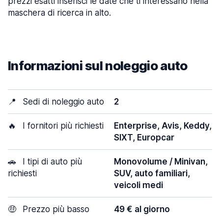
prezzi esatti inserisci le date che ti interessano nella
maschera di ricerca in alto.
Informazioni sul noleggio auto
📍
Sedi di noleggio auto
2
🔥
I fornitori più richiesti
Enterprise, Avis, Keddy,
SIXT, Europcar
🚗
I tipi di auto più
Monovolume / Minivan,
richiesti
SUV, auto familiari,
veicoli medi
🤑
Prezzo più basso
49 € al giorno