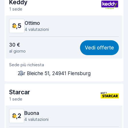
Rapidità della riconsegna
9,2
Keddy
1 sede
Pulizia del veicolo
9,0
Ottimo
8,5
Condizioni dell'auto
9,2
4 valutazioni
Rapporto qualità-prezzo
8,4
30 €
Vedi offerte
al giorno
Facile da trovare
8,3
Sede più richiesta
Gentilezza degli agenti
8,3
Zur Bleiche 51, 24941 Flensburg
Rapidità del ritiro
8,3
Rapidità della riconsegna
8,4
Starcar
1 sede
Pulizia del veicolo
9,0
Buona
8,2
Condizioni dell'auto
9,0
4 valutazioni