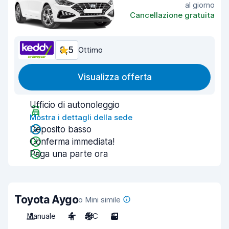
al giorno
Cancellazione gratuita
8,5
Ottimo
Visualizza offerta
Ufficio di autonoleggio
Mostra i dettagli della sede
Deposito basso
Conferma immediata!
Paga una parte ora
Toyota Aygo
o Mini simile
Manuale
4
A/C
3