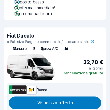
Deposito basso
Conferma immediata!
Paga una parte ora
Fiat Ducato
o Full-size Furgone commerciale/autocarro simile
Manuale
3
Senza A/C
4
32,70 €
al giorno
Cancellazione gratuita
8,1
Buona
Visualizza offerta