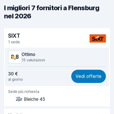
I migliori 7 fornitori a Flensburg
nel 2026
SIXT
1 sede
Ottimo
8,8
15 valutazioni
Rapporto qualità-prezzo
8,4
30 €
Vedi offerte
al giorno
Facile da trovare
9,0
Sede più richiesta
Gentilezza degli agenti
8,6
Zur Bleiche 45
Rapidità del ritiro
8,5