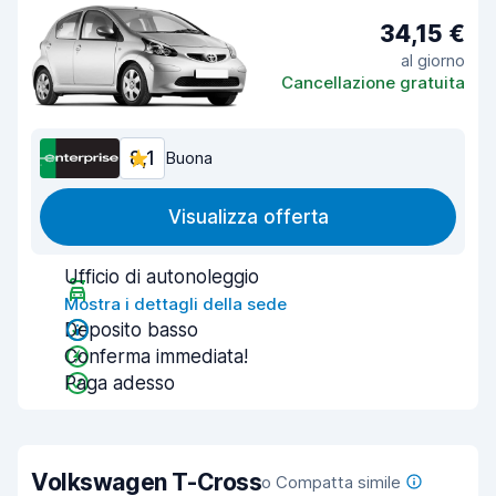
34,15 €
al giorno
Cancellazione gratuita
8,1
Buona
Visualizza offerta
Ufficio di autonoleggio
Mostra i dettagli della sede
Deposito basso
Conferma immediata!
Paga adesso
Volkswagen T-Cross
o Compatta simile