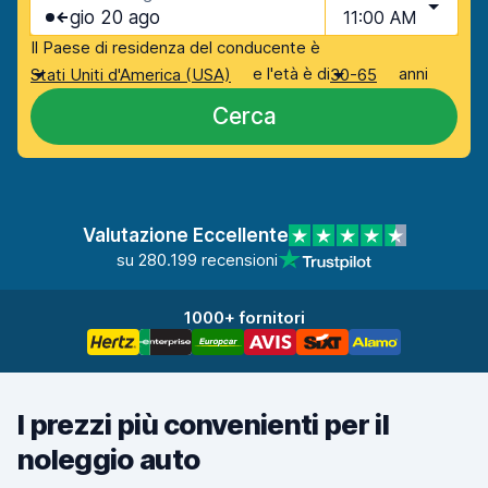
gio 20 ago
11:00 AM
Il Paese di residenza del conducente è
e l'età è di
anni
Stati Uniti d'America (USA)
30-65
Cerca
Valutazione Eccellente
su 280.199 recensioni
1000+ fornitori
I prezzi più convenienti per il
noleggio auto