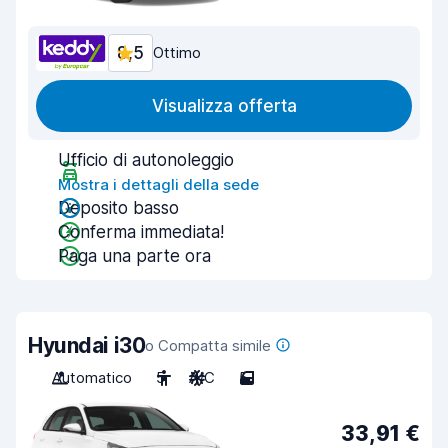
8,5
Ottimo
Visualizza offerta
Ufficio di autonoleggio
Mostra i dettagli della sede
Deposito basso
Conferma immediata!
Paga una parte ora
Hyundai i30
o Compatta simile
Automatico
5
A/C
5
33,91 €