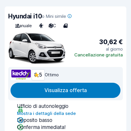
Hyundai i10
o Mini simile
Manuale
4
A/C
4
30,62 €
al giorno
Cancellazione gratuita
8,5
Ottimo
Visualizza offerta
Ufficio di autonoleggio
Mostra i dettagli della sede
Deposito basso
Conferma immediata!