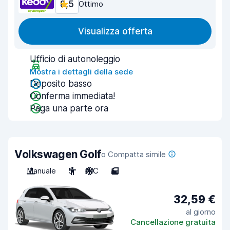
8,5
Ottimo
Visualizza offerta
Ufficio di autonoleggio
Mostra i dettagli della sede
Deposito basso
Conferma immediata!
Paga una parte ora
Volkswagen Golf
o Compatta simile
Manuale
5
A/C
5
32,59 €
al giorno
Cancellazione gratuita