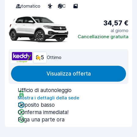
Automatico
5
A/C
5
34,57 €
al giorno
Cancellazione gratuita
8,5
Ottimo
Visualizza offerta
Ufficio di autonoleggio
Mostra i dettagli della sede
Deposito basso
Conferma immediata!
Paga una parte ora