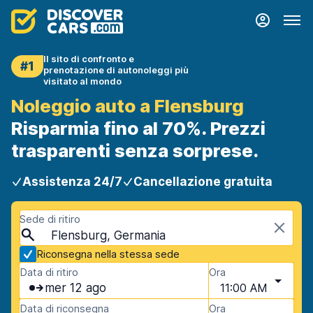
Il sito di confronto e
#1
prenotazione di autonoleggi più
visitato al mondo
Noleggio auto a Flensburg
Risparmia fino al 70%. Prezzi
trasparenti senza sorprese.
Assistenza 24/7
Cancellazione gratuita
Sede di ritiro
Flensburg, Germania
Riconsegna nella stessa sede
Data di ritiro
Ora
mer 12 ago
11:00 AM
Data di riconsegna
Ora