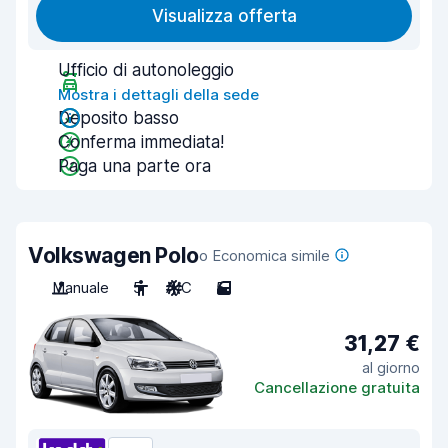
Visualizza offerta
Ufficio di autonoleggio
Mostra i dettagli della sede
Deposito basso
Conferma immediata!
Paga una parte ora
Volkswagen Polo
o Economica simile
Manuale
5
A/C
5
31,27 €
al giorno
Cancellazione gratuita