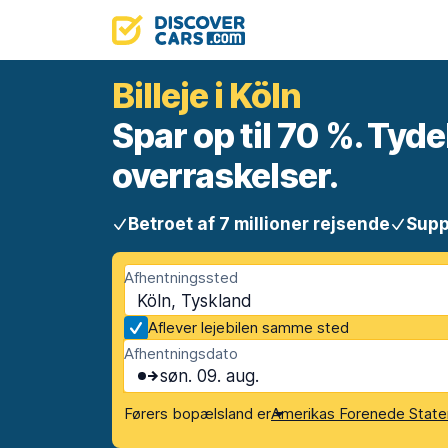
Billeje i Köln
Spar op til 70 %. Tyde
overraskelser.
Betroet af 7 millioner rejsende
Supp
Afhentningssted
Köln, Tyskland
Aflever lejebilen samme sted
Afhentningsdato
søn. 09. aug.
Førers bopælsland er
Amerikas Forenede State