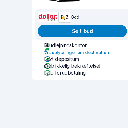
8,2
God
Se tilbud
Biludlejningskontor
Vis oplysninger om destination
Lavt depositum
Øjeblikkelig bekræftelse!
Fuld forudbetaling