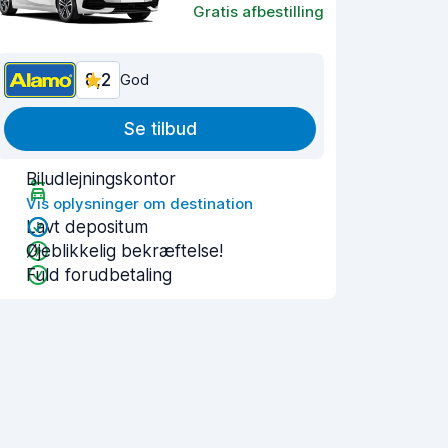
Gratis afbestilling
8,2
God
Se tilbud
Biludlejningskontor
Vis oplysninger om destination
Lavt depositum
Øjeblikkelig bekræftelse!
Fuld forudbetaling