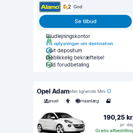
8,2
God
Se tilbud
Biludlejningskontor
Vis oplysninger om destination
Lavt depositum
Øjeblikkelig bekræftelse!
Fuld forudbetaling
Opel Adam
eller lignende Mini
Manuel
4
Klimaanlæg
4
190,25 kr
pr. da
Gratis afbestillin