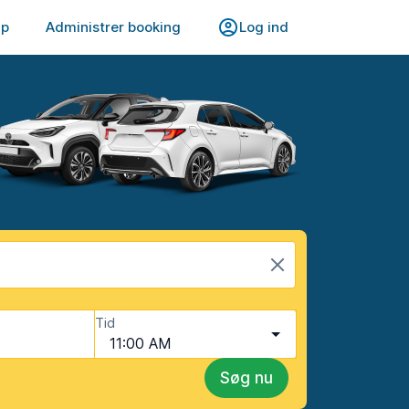
lp
Administrer booking
Log ind
Tid
11:00 AM
Søg nu