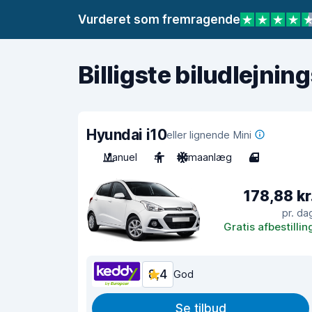
Vurderet som fremragende
Billigste biludlejnin
Hyundai i10
eller lignende Mini
Manuel
4
Klimaanlæg
4
178,88 kr
pr. da
Gratis afbestillin
8,4
God
Se tilbud