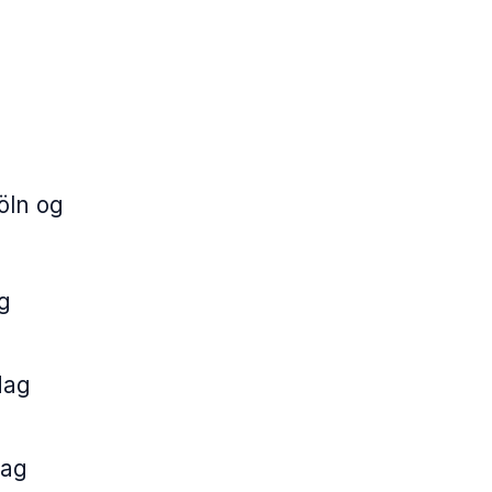
öln og
ag
dag
dag