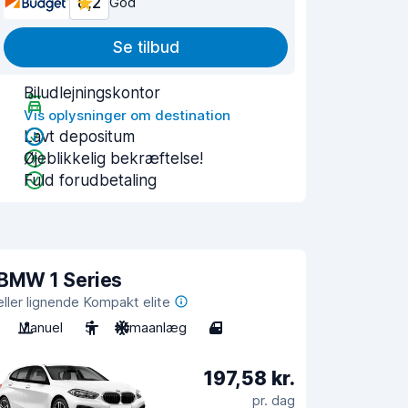
8,2
God
Se tilbud
Biludlejningskontor
Vis oplysninger om destination
Lavt depositum
Øjeblikkelig bekræftelse!
Fuld forudbetaling
BMW 1 Series
eller lignende Kompakt elite
Manuel
5
Klimaanlæg
4
197,58 kr.
pr. dag