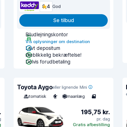
8,4
God
Se tilbud
Biludlejningskontor
Vis oplysninger om destination
Lavt depositum
Øjeblikkelig bekræftelse!
Delvis forudbetaling
Toyota Aygo
eller lignende Mini
Automatisk
4
Klimaanlæg
3
.
195,75 kr.
g
pr. dag
g
Gratis afbestilling