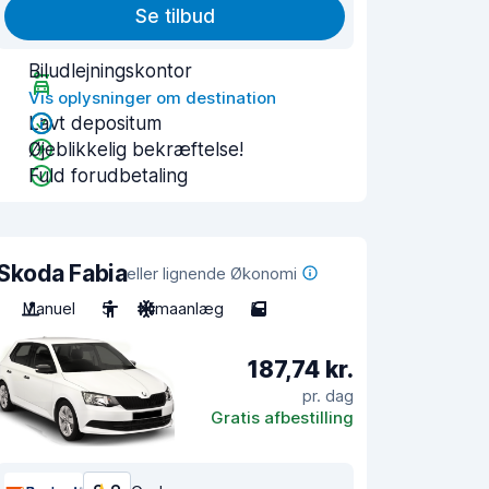
Se tilbud
Biludlejningskontor
Vis oplysninger om destination
Lavt depositum
Øjeblikkelig bekræftelse!
Fuld forudbetaling
Skoda Fabia
eller lignende Økonomi
Manuel
5
Klimaanlæg
5
187,74 kr.
pr. dag
Gratis afbestilling