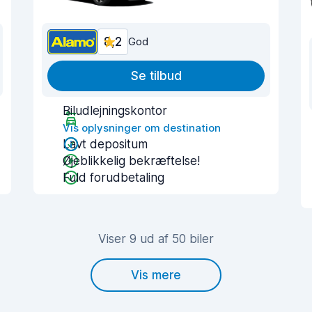
8,2
God
Se tilbud
Biludlejningskontor
Vis oplysninger om destination
Lavt depositum
Øjeblikkelig bekræftelse!
Fuld forudbetaling
Viser 9 ud af 50 biler
Vis mere