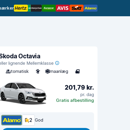
mærker
Skoda Octavia
eller lignende Mellemklasse
Automatisk
5
Klimaanlæg
4
201,79 kr.
pr. dag
Gratis afbestilling
8,2
God