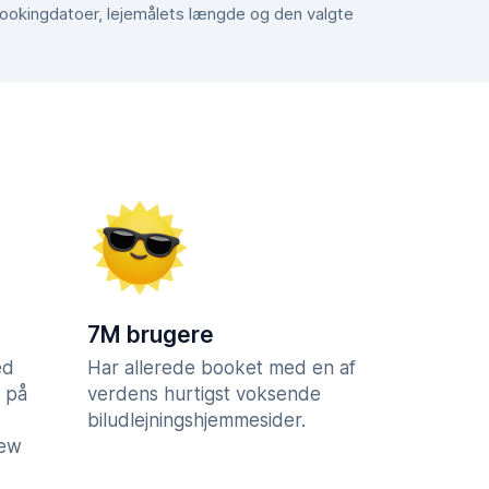
 bookingdatoer, lejemålets længde og den valgte
7M brugere
ed
Har allerede booket med en af
 på
verdens hurtigst voksende
biludlejningshjemmesider.
iew