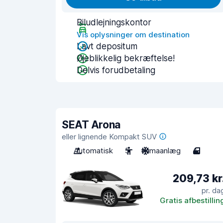
Biludlejningskontor
Vis oplysninger om destination
Lavt depositum
Øjeblikkelig bekræftelse!
Delvis forudbetaling
SEAT Arona
eller lignende Kompakt SUV
Automatisk
5
Klimaanlæg
4
209,73 kr
pr. da
Gratis afbestillin