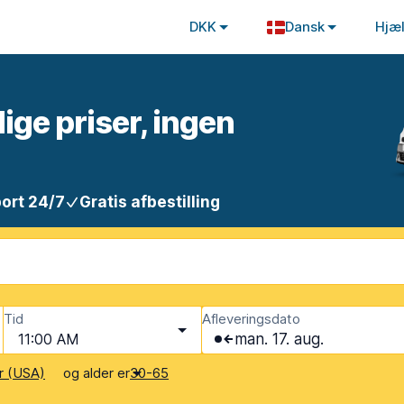
DKK
Dansk
Hjæ
lige priser, ingen
ort 24/7
Gratis afbestilling
Tid
Afleveringsdato
11:00 AM
man. 17. aug.
og alder er
r (USA)
30-65