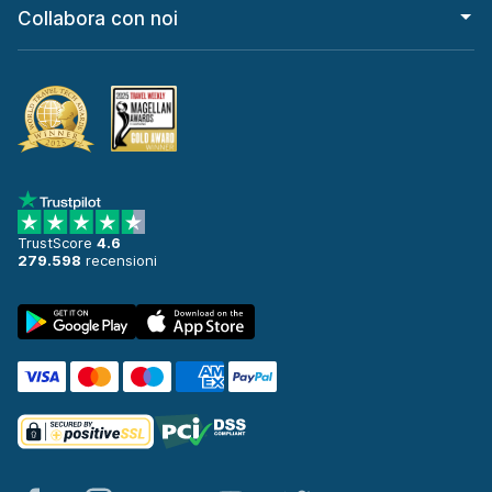
Collabora con noi
TrustScore
4.6
279.598
recensioni