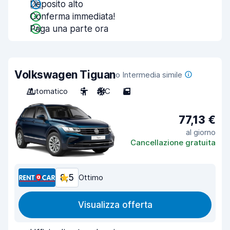
Deposito alto
Conferma immediata!
Paga una parte ora
Volkswagen Tiguan
o Intermedia simile
Automatico
5
A/C
5
77,13 €
al giorno
Cancellazione gratuita
8,5
Ottimo
Visualizza offerta