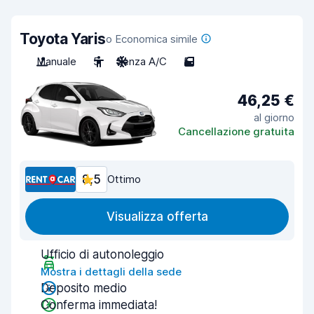
Toyota Yaris
o Economica simile
Manuale
5
Senza A/C
5
46,25 €
al giorno
Cancellazione gratuita
8,5
Ottimo
Visualizza offerta
Ufficio di autonoleggio
Mostra i dettagli della sede
Deposito medio
Conferma immediata!