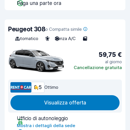
Paga una parte ora
Peugeot 308
o Compatta simile
Automatico
5
Senza A/C
5
59,75 €
al giorno
Cancellazione gratuita
8,5
Ottimo
Visualizza offerta
Ufficio di autonoleggio
Mostra i dettagli della sede