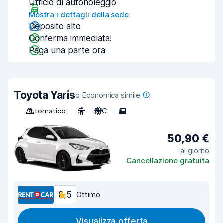
Ufficio di autonoleggio
Mostra i dettagli della sede
Deposito alto
Conferma immediata!
Paga una parte ora
Toyota Yaris
o Economica simile
Automatico
5
A/C
5
50,90 €
al giorno
Cancellazione gratuita
8,5
Ottimo
Visualizza offerta