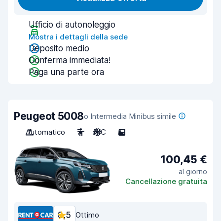
Ufficio di autonoleggio
Mostra i dettagli della sede
Deposito medio
Conferma immediata!
Paga una parte ora
Peugeot 5008
o Intermedia Minibus simile
Automatico
7
A/C
5
100,45 €
al giorno
Cancellazione gratuita
8,5
Ottimo