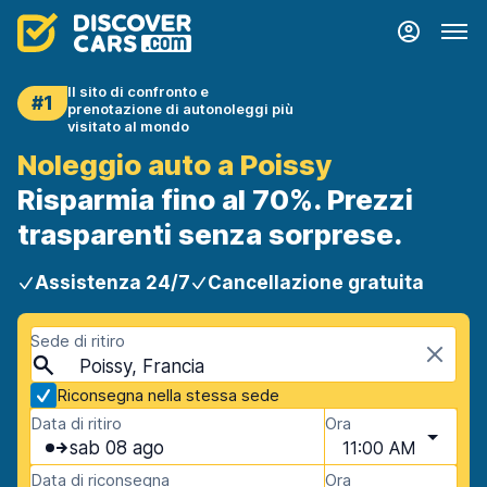
Il sito di confronto e
#1
prenotazione di autonoleggi più
visitato al mondo
Noleggio auto a Poissy
Risparmia fino al 70%. Prezzi
trasparenti senza sorprese.
Assistenza 24/7
Cancellazione gratuita
Sede di ritiro
Poissy, Francia
Riconsegna nella stessa sede
Data di ritiro
Ora
sab 08 ago
11:00 AM
Data di riconsegna
Ora