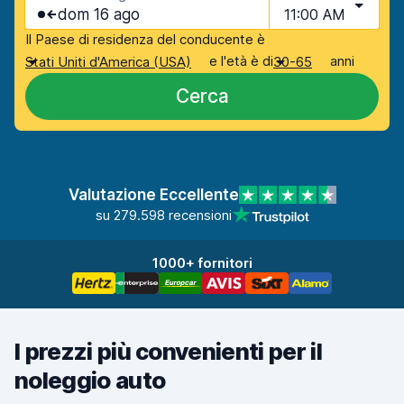
dom 16 ago
11:00 AM
Il Paese di residenza del conducente è
e l'età è di
anni
Stati Uniti d'America (USA)
30-65
Cerca
Valutazione Eccellente
su 279.598 recensioni
1000+ fornitori
I prezzi più convenienti per il
noleggio auto