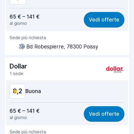
Rapporto qualità-prezzo
8,4
65 € – 141 €
Vedi offerte
al giorno
Facile da trovare
8,2
Sede più richiesta
Gentilezza degli agenti
8,6
39 Bd Robespierre, 78300 Poissy
Rapidità del ritiro
8,0
Rapidità della riconsegna
8,2
Dollar
1 sede
Pulizia del veicolo
8,5
8,2
Condizioni dell'auto
Buona
8,6
Rapporto qualità-prezzo
7,8
65 € – 141 €
Vedi offerte
al giorno
Facile da trovare
8,2
Sede più richiesta
Gentilezza degli agenti
7,9