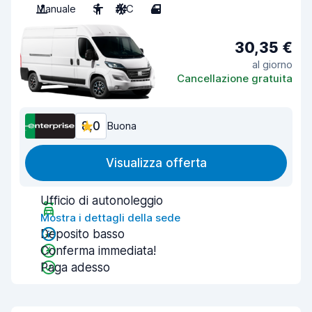
Manuale
3
A/C
4
30,35 €
al giorno
Cancellazione gratuita
8,0
Buona
Visualizza offerta
Ufficio di autonoleggio
Mostra i dettagli della sede
Deposito basso
Conferma immediata!
Paga adesso