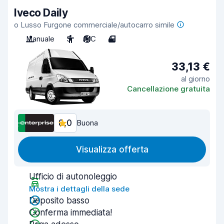
Iveco Daily
o Lusso Furgone commerciale/autocarro simile
Manuale
3
A/C
4
33,13 €
al giorno
Cancellazione gratuita
8,0
Buona
Visualizza offerta
Ufficio di autonoleggio
Mostra i dettagli della sede
Deposito basso
Conferma immediata!