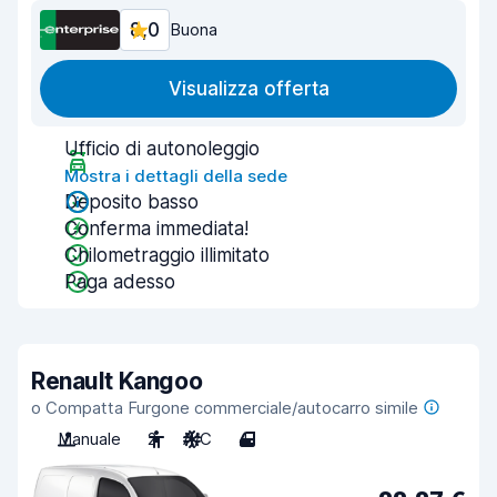
8,0
Buona
Visualizza offerta
Ufficio di autonoleggio
Mostra i dettagli della sede
Deposito basso
Conferma immediata!
Chilometraggio illimitato
Paga adesso
Renault Kangoo
o Compatta Furgone commerciale/autocarro simile
Manuale
2
A/C
4