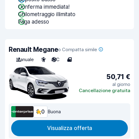
Conferma immediata!
Chilometraggio illimitato
Paga adesso
Renault Megane
o Compatta simile
Manuale
5
A/C
4
50,71 €
al giorno
Cancellazione gratuita
8,0
Buona
Visualizza offerta