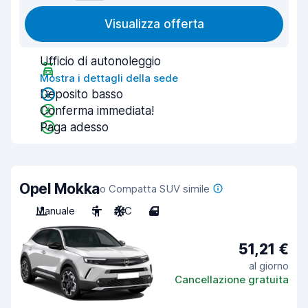
Visualizza offerta
Ufficio di autonoleggio
Mostra i dettagli della sede
Deposito basso
Conferma immediata!
Paga adesso
Opel Mokka
o Compatta SUV simile
Manuale
5
A/C
4
51,21 €
al giorno
Cancellazione gratuita