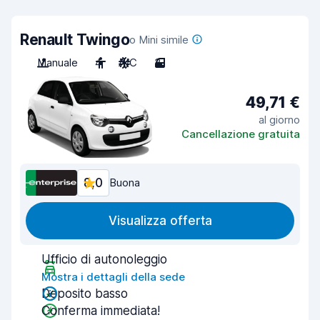
Renault Twingo
o Mini simile
Manuale
4
A/C
3
49,71 €
al giorno
Cancellazione gratuita
8,0
Buona
Visualizza offerta
Ufficio di autonoleggio
Mostra i dettagli della sede
Deposito basso
Conferma immediata!