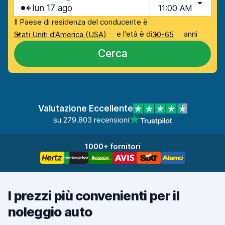
lun 17 ago
11:00 AM
Il Paese di residenza del conducente è
e l'età è di
anni
Stati Uniti d'America (USA)
30-65
Cerca
Valutazione Eccellente
su 279.803 recensioni
1000+ fornitori
I prezzi più convenienti per il
noleggio auto