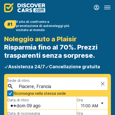
Il sito di confronto e
#1
prenotazione di autonoleggi più
visitato al mondo
Noleggio auto a Plaisir
Risparmia fino al 70%. Prezzi
trasparenti senza sorprese.
Assistenza 24/7
Cancellazione gratuita
Sede di ritiro
Piacere, Francia
Riconsegna nella stessa sede
Data di ritiro
Ora
dom 09 ago
11:00 AM
Data di riconsegna
Ora