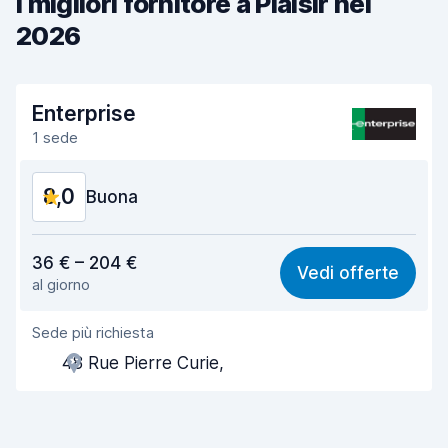
I migliori fornitore a Plaisir nel
2026
Enterprise
1 sede
8,0
Buona
Rapporto qualità-prezzo
7,7
36 € – 204 €
Vedi offerte
al giorno
Facile da trovare
8,2
Sede più richiesta
Gentilezza degli agenti
8,1
48 Rue Pierre Curie,
Rapidità del ritiro
8,0
Rapidità della riconsegna
8,2