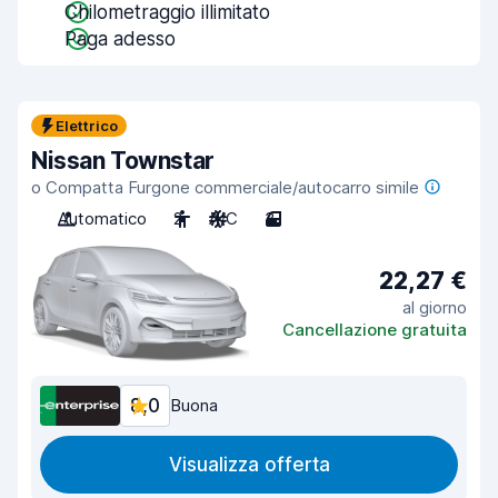
Chilometraggio illimitato
Paga adesso
Elettrico
Nissan Townstar
o Compatta Furgone commerciale/autocarro simile
Automatico
2
A/C
3
22,27 €
al giorno
Cancellazione gratuita
8,0
Buona
Visualizza offerta