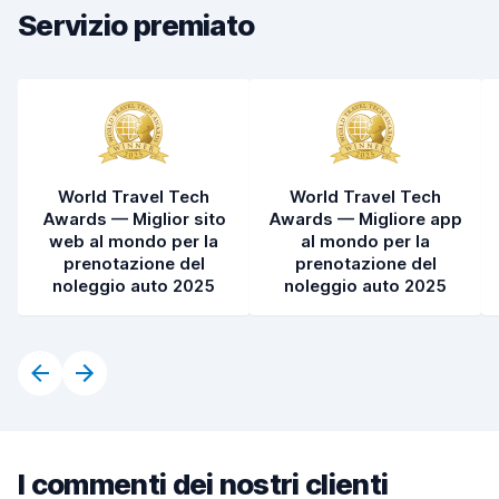
Servizio premiato
Pulizia del veicolo
7,8
Condizioni dell'auto
8,1
World Travel Tech
World Travel Tech
Awards — Miglior sito
Awards — Migliore app
web al mondo per la
al mondo per la
prenotazione del
prenotazione del
noleggio auto 2025
noleggio auto 2025
I commenti dei nostri clienti