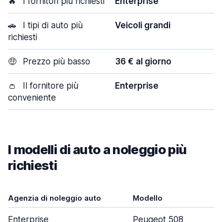
🔥
I fornitori più richiesti
Enterprise
🚗
I tipi di auto più
Veicoli grandi
richiesti
🤑
Prezzo più basso
36 € al giorno
👛
Il fornitore più
Enterprise
conveniente
I modelli di auto a noleggio più
richiesti
Agenzia di noleggio auto
Modello
P
Enterprise
Peugeot 508