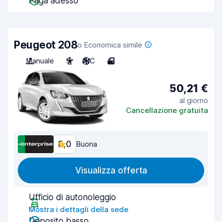
Paga adesso
Peugeot 208
o Economica simile
Manuale
5
A/C
4
50,21 €
al giorno
Cancellazione gratuita
8,0
Buona
Visualizza offerta
Ufficio di autonoleggio
Mostra i dettagli della sede
Deposito basso