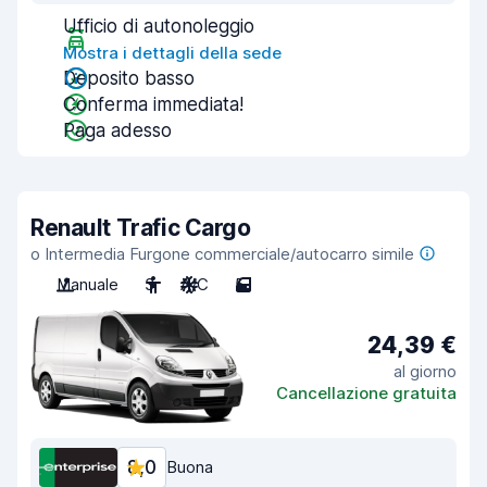
Ufficio di autonoleggio
Mostra i dettagli della sede
Deposito basso
Conferma immediata!
Paga adesso
Renault Trafic Cargo
o Intermedia Furgone commerciale/autocarro simile
Manuale
3
A/C
5
24,39 €
al giorno
Cancellazione gratuita
8,0
Buona