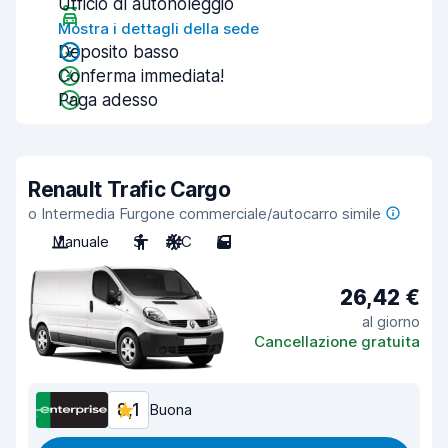
Ufficio di autonoleggio
Mostra i dettagli della sede
Deposito basso
Conferma immediata!
Paga adesso
Renault Trafic Cargo
o Intermedia Furgone commerciale/autocarro simile
Manuale
3
A/C
5
26,42 €
al giorno
Cancellazione gratuita
8,1
Buona