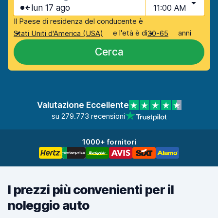
lun 17 ago
11:00 AM
Il Paese di residenza del conducente è
e l'età è di
anni
Stati Uniti d'America (USA)
30-65
Cerca
Valutazione Eccellente
su 279.773 recensioni
1000+ fornitori
I prezzi più convenienti per il
noleggio auto