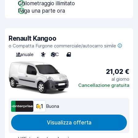
Chilometraggio illimitato
Paga una parte ora
Renault Kangoo
o Compatta Furgone commerciale/autocarro simile
Manuale
2
A/C
4
21,02 €
al giorno
Cancellazione gratuita
8,1
Buona
Visualizza offerta