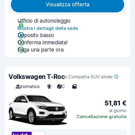
Visualizza offerta
Ufficio di autonoleggio
Mostra i dettagli della sede
Deposito basso
Conferma immediata!
Paga una parte ora
Volkswagen T-Roc
o Compatta SUV simile
Automatico
5
A/C
5
51,81 €
al giorno
Cancellazione gratuita