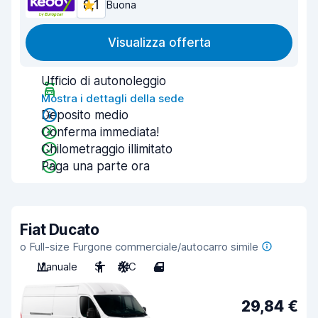
8,1
Buona
Visualizza offerta
Ufficio di autonoleggio
Mostra i dettagli della sede
Deposito medio
Conferma immediata!
Chilometraggio illimitato
Paga una parte ora
Fiat Ducato
o Full-size Furgone commerciale/autocarro simile
Manuale
3
A/C
4
29,84 €