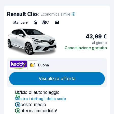
Renault Clio
o Economica simile
Manuale
5
A/C
5
43,99 €
al giorno
Cancellazione gratuita
8,1
Buona
Visualizza offerta
Ufficio di autonoleggio
Mostra i dettagli della sede
Deposito medio
Conferma immediata!