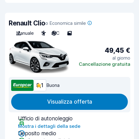
Renault Clio
o Economica simile
Manuale
5
A/C
5
49,45 €
al giorno
Cancellazione gratuita
8,1
Buona
Visualizza offerta
Ufficio di autonoleggio
Mostra i dettagli della sede
Deposito medio