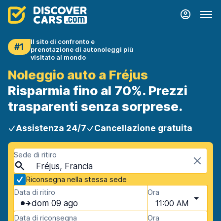
Il sito di confronto e
#1
prenotazione di autonoleggi più
visitato al mondo
Noleggio auto a Fréjus
Risparmia fino al 70%. Prezzi
trasparenti senza sorprese.
Assistenza 24/7
Cancellazione gratuita
Sede di ritiro
Fréjus, Francia
Riconsegna nella stessa sede
Data di ritiro
Ora
dom 09 ago
11:00 AM
Data di riconsegna
Ora