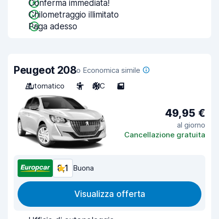
Conferma immediata!
Chilometraggio illimitato
Paga adesso
Peugeot 208
o Economica simile
Automatico
5
A/C
5
49,95 €
al giorno
Cancellazione gratuita
8,1
Buona
Visualizza offerta