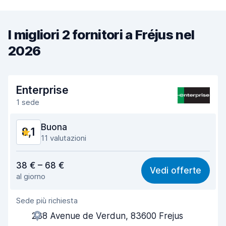
I migliori 2 fornitori a Fréjus nel
2026
Enterprise
1 sede
Buona
8,1
11 valutazioni
Rapporto qualità-prezzo
7,7
38 € – 68 €
Vedi offerte
al giorno
Facile da trovare
8,0
Sede più richiesta
Gentilezza degli agenti
8,1
238 Avenue de Verdun, 83600 Frejus
Rapidità del ritiro
7,9