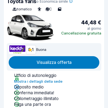
Toyota Yaris
o Economica simile
Automatico
5
A/C
5
44,48 €
al giorno
Cancellazione gratuita
8,1
Buona
Visualizza offerta
Ufficio di autonoleggio
Mostra i dettagli della sede
Deposito medio
Conferma immediata!
Chilometraggio illimitato
Paga una parte ora