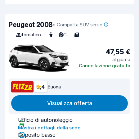
Peugeot 2008
o Compatta SUV simile
Automatico
5
A/C
5
47,55 €
al giorno
Cancellazione gratuita
8,4
Buona
Visualizza offerta
Ufficio di autonoleggio
Mostra i dettagli della sede
Deposito basso