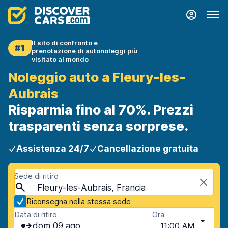
Il sito di confronto e
#1
prenotazione di autonoleggi più
visitato al mondo
Noleggio auto a Fleury-les-
Aubrais
Risparmia fino al 70%. Prezzi
trasparenti senza sorprese.
Assistenza 24/7
Cancellazione gratuita
Sede di ritiro
Fleury-les-Aubrais, Francia
Riconsegna nella stessa sede
Data di ritiro
Ora
dom 09 ago
11:00 AM