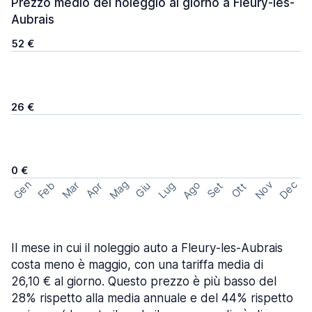
Prezzo medio del noleggio al giorno a Fleury-les-
Aubrais
52 €
26 €
0 €
Mag
Gen
Ago
Nov
Dec
Feb
Mar
Lug
Apr
Set
Giu
Ott
Il mese in cui il noleggio auto a Fleury-les-Aubrais
costa meno è maggio, con una tariffa media di
26,10 € al giorno. Questo prezzo è più basso del
28% rispetto alla media annuale e del 44% rispetto