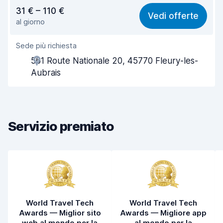
Rapporto qualità-prezzo
7,7
31 € – 110 €
Vedi offerte
al giorno
Facile da trovare
8,2
Sede più richiesta
Gentilezza degli agenti
8,1
561 Route Nationale 20, 45770 Fleury-les-
Rapidità del ritiro
8,0
Aubrais
Rapidità della riconsegna
8,2
Pulizia del veicolo
7,8
Servizio premiato
Condizioni dell'auto
8,1
World Travel Tech
World Travel Tech
Awards — Miglior sito
Awards — Migliore app
web al mondo per la
al mondo per la