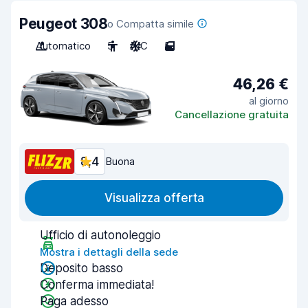
Peugeot 308
o Compatta simile
Automatico
5
A/C
5
46,26 €
al giorno
Cancellazione gratuita
8,4
Buona
Visualizza offerta
Ufficio di autonoleggio
Mostra i dettagli della sede
Deposito basso
Conferma immediata!
Paga adesso