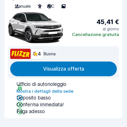
Manuale
5
A/C
5
45,41 €
al giorno
Cancellazione gratuita
8,4
Buona
Visualizza offerta
Ufficio di autonoleggio
Mostra i dettagli della sede
Deposito basso
Conferma immediata!
Paga adesso