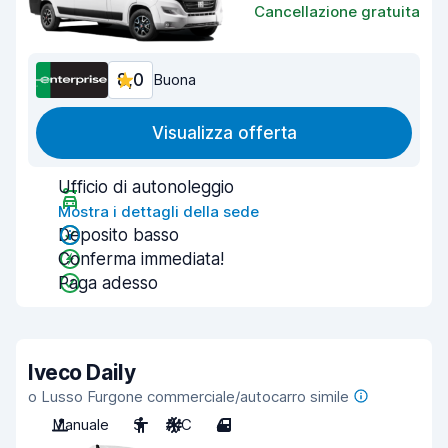
Cancellazione gratuita
8,0
Buona
Visualizza offerta
Ufficio di autonoleggio
Mostra i dettagli della sede
Deposito basso
Conferma immediata!
Paga adesso
Iveco Daily
o Lusso Furgone commerciale/autocarro simile
Manuale
3
A/C
4