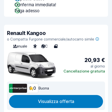
Conferma immediata!
Paga adesso
Renault Kangoo
o Compatta Furgone commerciale/autocarro simile
Manuale
2
A/C
4
20,93 €
al giorno
Cancellazione gratuita
8,0
Buona
Visualizza offerta