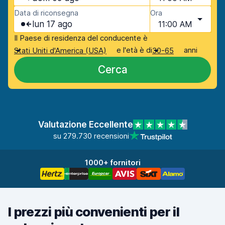
Data di riconsegna
Ora
lun 17 ago
11:00 AM
Il Paese di residenza del conducente è
e l'età è di
anni
Stati Uniti d'America (USA)
30-65
Cerca
Valutazione Eccellente
su 279.730 recensioni
1000+ fornitori
I prezzi più convenienti per il