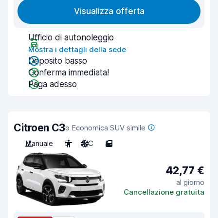
Visualizza offerta
Ufficio di autonoleggio
Mostra i dettagli della sede
Deposito basso
Conferma immediata!
Paga adesso
Citroen C3
o Economica SUV simile
Manuale
5
A/C
5
42,77 €
al giorno
Cancellazione gratuita