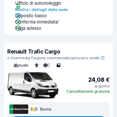
Ufficio di autonoleggio
Mostra i dettagli della sede
Deposito basso
Conferma immediata!
Paga adesso
Renault Trafic Cargo
o Intermedia Furgone commerciale/autocarro simile
Manuale
3
A/C
5
24,08 €
al giorno
Cancellazione gratuita
8,0
Buona