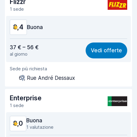
Flizzr
1 sede
8,4
Buona
Rapporto qualità-prezzo
7,8
37 € – 56 €
Vedi offerte
al giorno
Facile da trovare
8,2
Sede più richiesta
Gentilezza degli agenti
8,6
61, Rue André Dessaux
Rapidità del ritiro
8,0
Rapidità della riconsegna
8,2
Enterprise
1 sede
Pulizia del veicolo
9,0
Buona
8,0
Condizioni dell'auto
8,8
1 valutazione