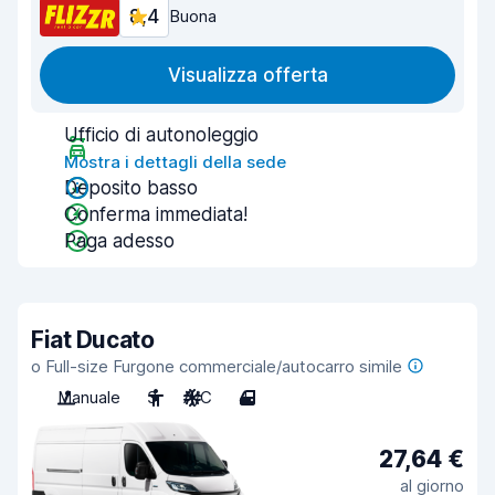
8,4
Buona
Visualizza offerta
Ufficio di autonoleggio
Mostra i dettagli della sede
Deposito basso
Conferma immediata!
Paga adesso
Fiat Ducato
o Full-size Furgone commerciale/autocarro simile
Manuale
3
A/C
4
27,64 €
al giorno