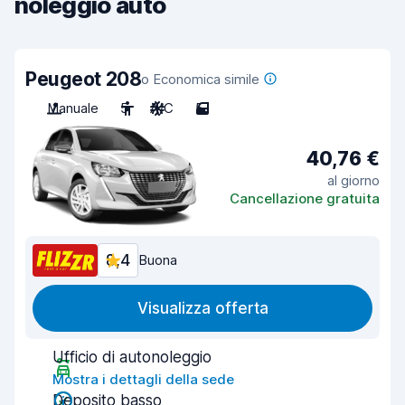
noleggio auto
Peugeot 208
o Economica simile
Manuale
5
A/C
5
40,76 €
al giorno
Cancellazione gratuita
8,4
Buona
Visualizza offerta
Ufficio di autonoleggio
Mostra i dettagli della sede
Deposito basso