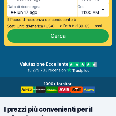
Data di riconsegna
Ora
lun 17 ago
11:00 AM
Il Paese di residenza del conducente è
e l'età è di
anni
Stati Uniti d'America (USA)
30-65
Cerca
Valutazione Eccellente
su 279.733 recensioni
1000+ fornitori
I prezzi più convenienti per il