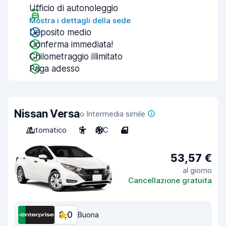
Ufficio di autonoleggio
Mostra i dettagli della sede
Deposito medio
Conferma immediata!
Chilometraggio illimitato
Paga adesso
Nissan Versa
o Intermedia simile
Automatico
5
A/C
4
53,57 €
al giorno
Cancellazione gratuita
8,0
Buona