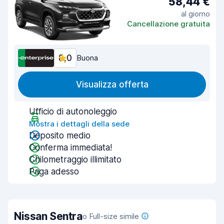
58,44 €
al giorno
Cancellazione gratuita
8,0
Buona
Visualizza offerta
Ufficio di autonoleggio
Mostra i dettagli della sede
Deposito medio
Conferma immediata!
Chilometraggio illimitato
Paga adesso
Nissan Sentra
o Full-size simile