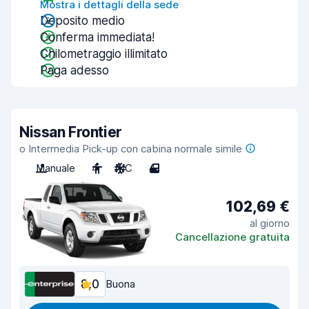
Mostra i dettagli della sede
Deposito medio
Conferma immediata!
Chilometraggio illimitato
Paga adesso
Nissan Frontier
o Intermedia Pick-up con cabina normale simile
Manuale
4
A/C
4
102,69 €
al giorno
Cancellazione gratuita
8,0
Buona