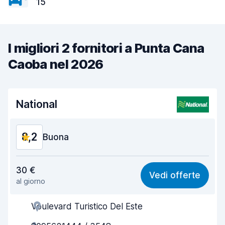
15
I migliori 2 fornitori a Punta Cana
Caoba nel 2026
National
8,2
Buona
Rapporto qualità-prezzo
8,1
30 €
Vedi offerte
al giorno
Facile da trovare
8,2
Voulevard Turistico Del Este
Gentilezza degli agenti
8,2