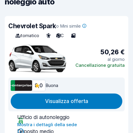
noleggio auto
Chevrolet Spark
o Mini simile
Automatico
5
A/C
2
50,26 €
al giorno
Cancellazione gratuita
8,0
Buona
Visualizza offerta
Ufficio di autonoleggio
Mostra i dettagli della sede
Deposito medio