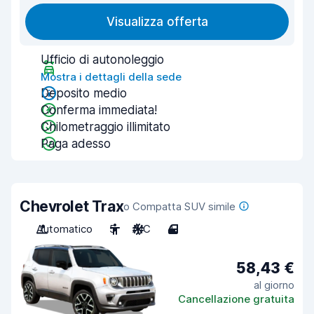
Visualizza offerta
Ufficio di autonoleggio
Mostra i dettagli della sede
Deposito medio
Conferma immediata!
Chilometraggio illimitato
Paga adesso
Chevrolet Trax
o Compatta SUV simile
Automatico
5
A/C
4
58,43 €
al giorno
Cancellazione gratuita