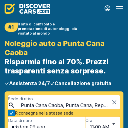
Il sito di confronto e
#1
prenotazione di autonoleggi più
visitato al mondo
Noleggio auto a Punta Cana
Caoba
Risparmia fino al 70%. Prezzi
trasparenti senza sorprese.
Assistenza 24/7
Cancellazione gratuita
Sede di ritiro
Punta Cana Caoba, Punta Cana, Repubblica Dominicana
Riconsegna nella stessa sede
Data di ritiro
Ora
dom 09 ago
11:00 AM