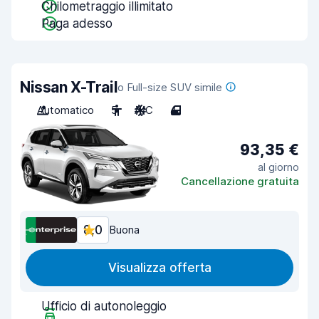
Chilometraggio illimitato
Paga adesso
Nissan X-Trail
o Full-size SUV simile
Automatico
5
A/C
4
93,35 €
al giorno
Cancellazione gratuita
8,0
Buona
Visualizza offerta
Ufficio di autonoleggio