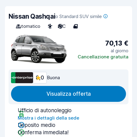
Nissan Qashqai
o Standard SUV simile
Automatico
5
A/C
4
70,13 €
al giorno
Cancellazione gratuita
8,0
Buona
Visualizza offerta
Ufficio di autonoleggio
Mostra i dettagli della sede
Deposito medio
Conferma immediata!