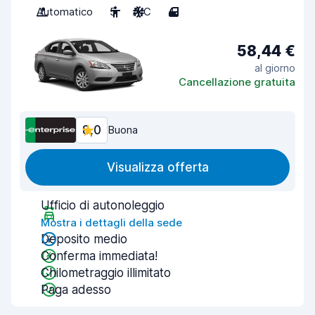
Automatico
5
A/C
4
58,44 €
al giorno
Cancellazione gratuita
8,0
Buona
Visualizza offerta
Ufficio di autonoleggio
Mostra i dettagli della sede
Deposito medio
Conferma immediata!
Chilometraggio illimitato
Paga adesso