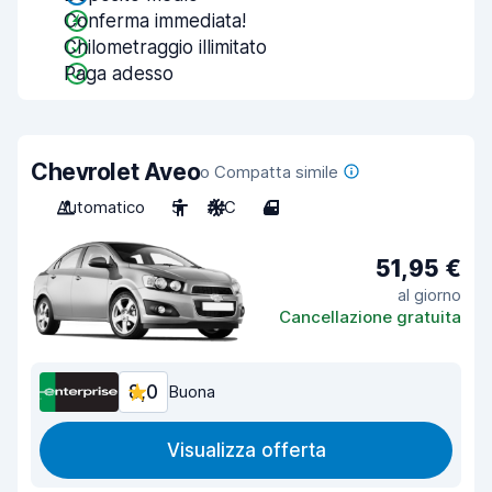
Conferma immediata!
Chilometraggio illimitato
Paga adesso
Chevrolet Aveo
o Compatta simile
Automatico
5
A/C
4
51,95 €
al giorno
Cancellazione gratuita
8,0
Buona
Visualizza offerta