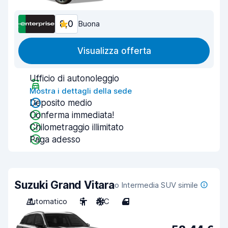
8,0
Buona
Visualizza offerta
Ufficio di autonoleggio
Mostra i dettagli della sede
Deposito medio
Conferma immediata!
Chilometraggio illimitato
Paga adesso
Suzuki Grand Vitara
o Intermedia SUV simile
Automatico
5
A/C
4