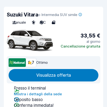
Suzuki Vitara
o Intermedia SUV simile
Manuale
5
A/C
4
33,55 €
al giorno
Cancellazione gratuita
8,7
Ottimo
Visualizza offerta
Presso il terminal
Mostra i dettagli della sede
Deposito basso
Conferma immediata!