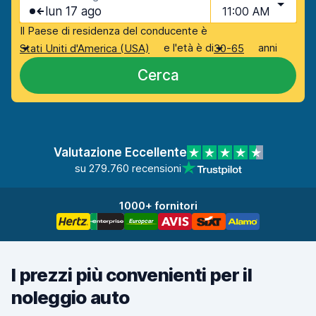
lun 17 ago
11:00 AM
Il Paese di residenza del conducente è
e l'età è di
anni
Stati Uniti d'America (USA)
30-65
Cerca
Valutazione Eccellente
su 279.760 recensioni
1000+ fornitori
I prezzi più convenienti per il
noleggio auto