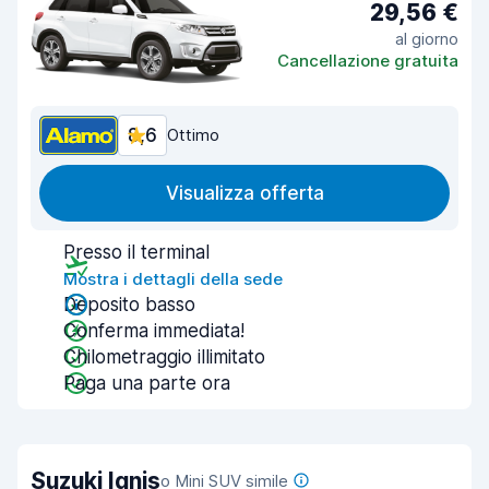
29,56 €
al giorno
Cancellazione gratuita
8,6
Ottimo
Visualizza offerta
Presso il terminal
Mostra i dettagli della sede
Deposito basso
Conferma immediata!
Chilometraggio illimitato
Paga una parte ora
Suzuki Ignis
o Mini SUV simile