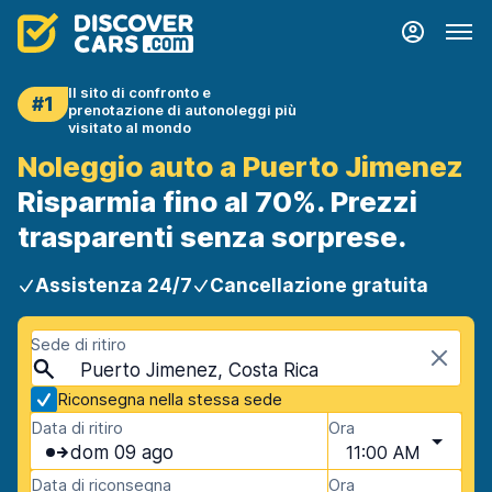
Il sito di confronto e
#1
prenotazione di autonoleggi più
visitato al mondo
Noleggio auto a Puerto Jimenez
Risparmia fino al 70%. Prezzi
trasparenti senza sorprese.
Assistenza 24/7
Cancellazione gratuita
Sede di ritiro
Puerto Jimenez, Costa Rica
Riconsegna nella stessa sede
Data di ritiro
Ora
dom 09 ago
11:00 AM
Data di riconsegna
Ora