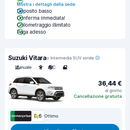
Mostra i dettagli della sede
Deposito basso
Conferma immediata!
Chilometraggio illimitato
Paga adesso
Suzuki Vitara
o Intermedia SUV simile
Manuale
5
A/C
4
36,44 €
al giorno
Cancellazione gratuita
8,6
Ottimo