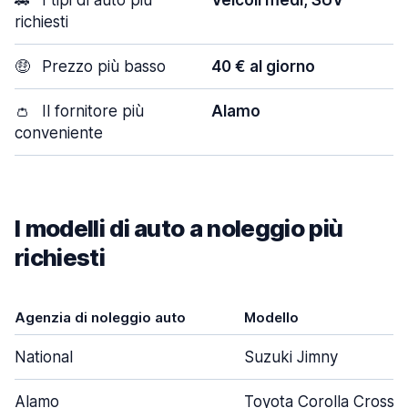
🚗
I tipi di auto più
Veicoli medi, SUV
richiesti
🤑
Prezzo più basso
40 € al giorno
👛
Il fornitore più
Alamo
conveniente
I modelli di auto a noleggio più
richiesti
Agenzia di noleggio auto
Modello
National
Suzuki Jimny
Alamo
Toyota Corolla Cross