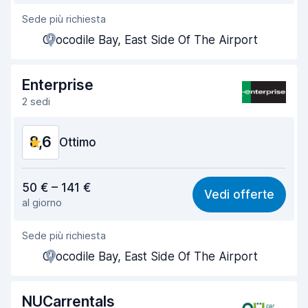
Sede più richiesta
Gentilezza degli agenti
9,0
Crocodile Bay, East Side Of The Airport
Rapidità del ritiro
8,3
Rapidità della riconsegna
8,5
Enterprise
2 sedi
Pulizia del veicolo
9,0
8,6
Condizioni dell'auto
Ottimo
8,8
Rapporto qualità-prezzo
8,3
50 € – 141 €
Vedi offerte
al giorno
Facile da trovare
8,2
Sede più richiesta
Gentilezza degli agenti
9,0
Crocodile Bay, East Side Of The Airport
Rapidità del ritiro
8,0
Rapidità della riconsegna
8,2
NUCarrentals