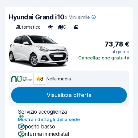
Hyundai Grand i10
o Mini simile
Automatico
4
A/C
4
73,78 €
al giorno
Cancellazione gratuita
7,6
Nella media
Visualizza offerta
Servizio accoglienza
Mostra i dettagli della sede
Deposito basso
Conferma immediata!