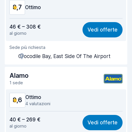
8,7
Ottimo
Rapporto qualità-prezzo
8,7
46 € – 308 €
Vedi offerte
al giorno
Facile da trovare
8,2
Sede più richiesta
Gentilezza degli agenti
9,4
Crocodile Bay, East Side Of The Airport
Rapidità del ritiro
8,0
Rapidità della riconsegna
8,2
Alamo
1 sede
Pulizia del veicolo
9,4
Ottimo
8,6
Condizioni dell'auto
9,1
4 valutazioni
Rapporto qualità-prezzo
8,3
40 € – 269 €
Vedi offerte
al giorno
Facile da trovare
8,4