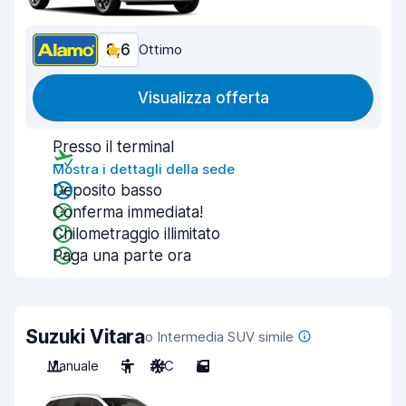
8,6
Ottimo
Visualizza offerta
Presso il terminal
Mostra i dettagli della sede
Deposito basso
Conferma immediata!
Chilometraggio illimitato
Paga una parte ora
Suzuki Vitara
o Intermedia SUV simile
Manuale
5
A/C
5