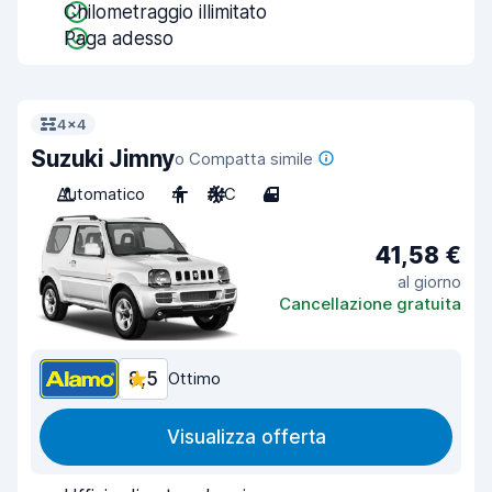
Chilometraggio illimitato
Paga adesso
4x4
Suzuki Jimny
o Compatta simile
Automatico
4
A/C
4
41,58 €
al giorno
Cancellazione gratuita
8,5
Ottimo
Visualizza offerta