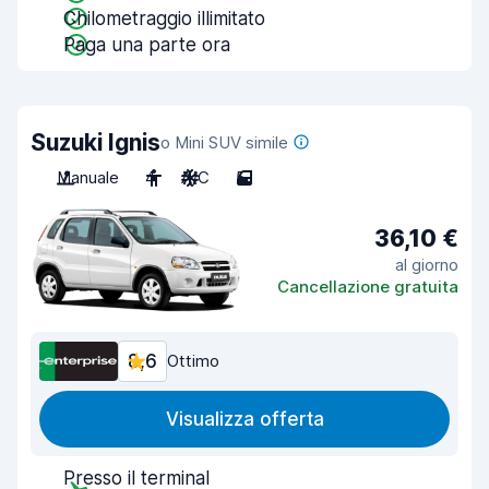
Chilometraggio illimitato
Paga una parte ora
Suzuki Ignis
o Mini SUV simile
Manuale
4
A/C
5
36,10 €
al giorno
Cancellazione gratuita
8,6
Ottimo
Visualizza offerta
Presso il terminal