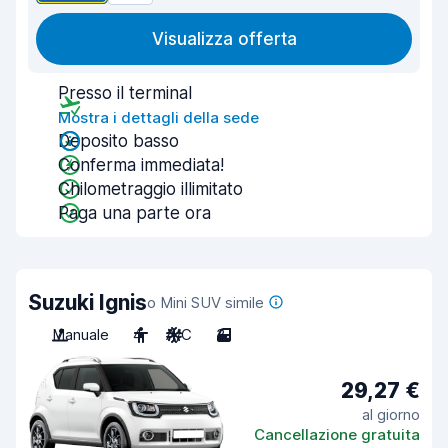
Visualizza offerta
Presso il terminal
Mostra i dettagli della sede
Deposito basso
Conferma immediata!
Chilometraggio illimitato
Paga una parte ora
Suzuki Ignis
o Mini SUV simile
Manuale
4
A/C
3
29,27 €
al giorno
Cancellazione gratuita