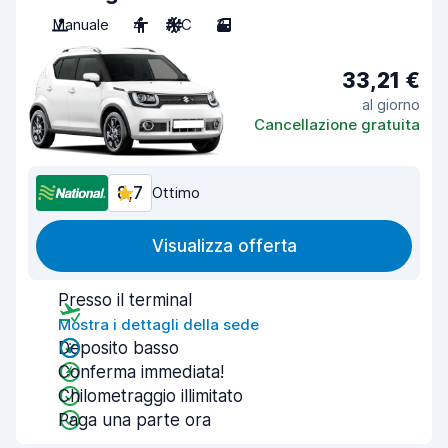
Manuale
4
A/C
3
33,21 €
al giorno
Cancellazione gratuita
8,7
Ottimo
Visualizza offerta
Presso il terminal
Mostra i dettagli della sede
Deposito basso
Conferma immediata!
Chilometraggio illimitato
Paga una parte ora