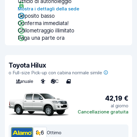
Ufficio di autonoleggio
Mostra i dettagli della sede
Deposito basso
Conferma immediata!
Chilometraggio illimitato
Paga una parte ora
Toyota Hilux
o Full-size Pick-up con cabina normale simile
Manuale
5
A/C
4
42,19 €
al giorno
Cancellazione gratuita
8,6
Ottimo