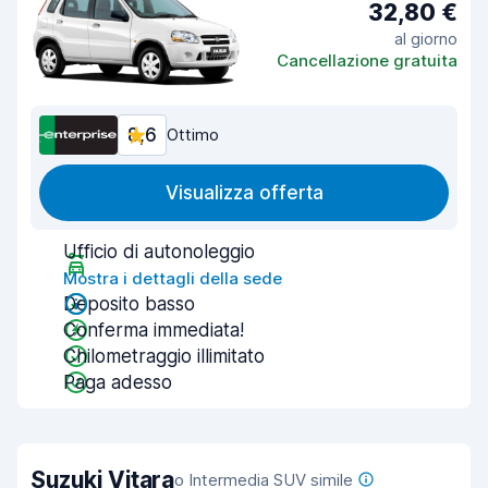
32,80 €
al giorno
Cancellazione gratuita
8,6
Ottimo
Visualizza offerta
Ufficio di autonoleggio
Mostra i dettagli della sede
Deposito basso
Conferma immediata!
Chilometraggio illimitato
Paga adesso
Suzuki Vitara
o Intermedia SUV simile