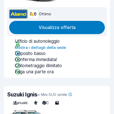
8,6
Ottimo
Visualizza offerta
Ufficio di autonoleggio
Mostra i dettagli della sede
Deposito basso
Conferma immediata!
Chilometraggio illimitato
Paga una parte ora
Suzuki Ignis
o Mini SUV simile
Manuale
4
A/C
5