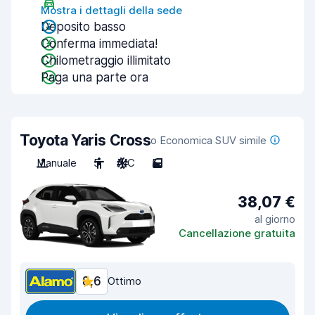
Mostra i dettagli della sede
Deposito basso
Conferma immediata!
Chilometraggio illimitato
Paga una parte ora
Toyota Yaris Cross
o Economica SUV simile
Manuale
5
A/C
5
38,07 €
al giorno
Cancellazione gratuita
8,6
Ottimo