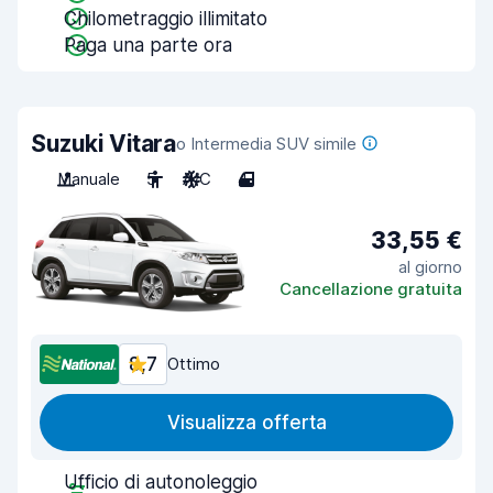
Chilometraggio illimitato
Paga una parte ora
Suzuki Vitara
o Intermedia SUV simile
Manuale
5
A/C
4
33,55 €
al giorno
Cancellazione gratuita
8,7
Ottimo
Visualizza offerta
Ufficio di autonoleggio