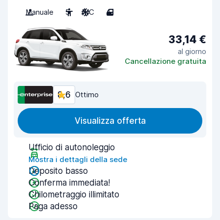
Manuale
5
A/C
4
33,14 €
al giorno
Cancellazione gratuita
8,6
Ottimo
Visualizza offerta
Ufficio di autonoleggio
Mostra i dettagli della sede
Deposito basso
Conferma immediata!
Chilometraggio illimitato
Paga adesso