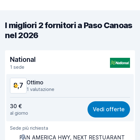
I migliori 2 fornitori a Paso Canoas
nel 2026
National
1 sede
Ottimo
8,7
1 valutazione
Rapporto qualità-prezzo
8,7
30 €
Vedi offerte
al giorno
Facile da trovare
8,2
Sede più richiesta
Gentilezza degli agenti
9,4
PAN AMERICA HWY, NEXT RESTUARANT