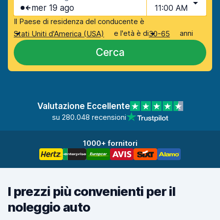
mer 19 ago
11:00 AM
Il Paese di residenza del conducente è
e l'età è di
anni
Stati Uniti d'America (USA)
30-65
Cerca
Valutazione Eccellente
su 280.048 recensioni
1000+ fornitori
I prezzi più convenienti per il
noleggio auto