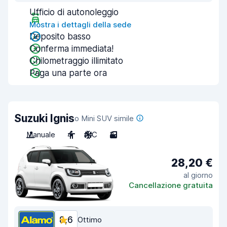
Ufficio di autonoleggio
Mostra i dettagli della sede
Deposito basso
Conferma immediata!
Chilometraggio illimitato
Paga una parte ora
Suzuki Ignis
o Mini SUV simile
Manuale
4
A/C
3
28,20 €
al giorno
Cancellazione gratuita
8,6
Ottimo