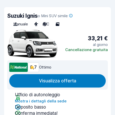
Suzuki Ignis
o Mini SUV simile
Manuale
4
A/C
3
33,21 €
al giorno
Cancellazione gratuita
8,7
Ottimo
Visualizza offerta
Ufficio di autonoleggio
Mostra i dettagli della sede
Deposito basso
Conferma immediata!