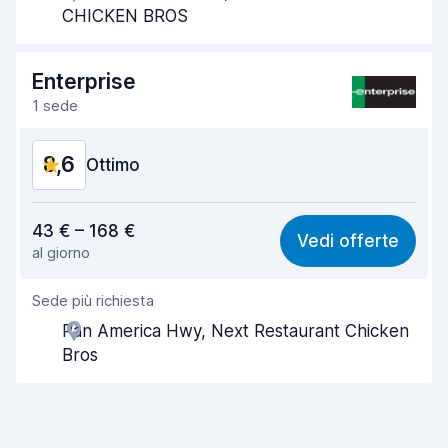
Rapidità del ritiro
8,0
CHICKEN BROS
Rapidità della riconsegna
8,2
Enterprise
Pulizia del veicolo
9,4
1 sede
Condizioni dell'auto
9,1
8,6
Ottimo
Rapporto qualità-prezzo
8,3
43 € – 168 €
Vedi offerte
al giorno
Facile da trovare
8,2
Sede più richiesta
Gentilezza degli agenti
9,0
Pan America Hwy, Next Restaurant Chicken
Rapidità del ritiro
8,0
Bros
Rapidità della riconsegna
8,2
Pulizia del veicolo
9,1