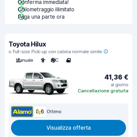
Conferma immediata!
Chilometraggio illimitato
Paga una parte ora
Toyota Hilux
o Full-size Pick-up con cabina normale simile
Manuale
5
A/C
4
41,36 €
al giorno
Cancellazione gratuita
8,6
Ottimo
Visualizza offerta