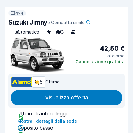
4x4
Suzuki Jimny
o Compatta simile
Automatico
4
A/C
4
42,50 €
al giorno
Cancellazione gratuita
8,6
Ottimo
Visualizza offerta
Ufficio di autonoleggio
Mostra i dettagli della sede
Deposito basso