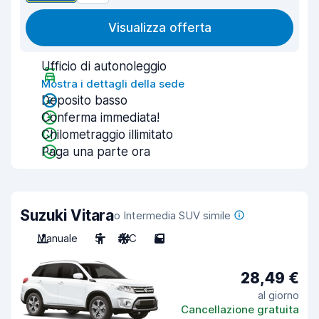
Visualizza offerta
Ufficio di autonoleggio
Mostra i dettagli della sede
Deposito basso
Conferma immediata!
Chilometraggio illimitato
Paga una parte ora
Suzuki Vitara
o Intermedia SUV simile
Manuale
5
A/C
5
28,49 €
al giorno
Cancellazione gratuita