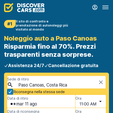
Il sito di confronto e
#1
prenotazione di autonoleggi più
visitato al mondo
Noleggio auto a Paso Canoas
Risparmia fino al 70%. Prezzi
trasparenti senza sorprese.
Assistenza 24/7
Cancellazione gratuita
Sede di ritiro
Paso Canoas, Costa Rica
Riconsegna nella stessa sede
Data di ritiro
Ora
mar 11 ago
11:00 AM
Data di riconsegna
Ora