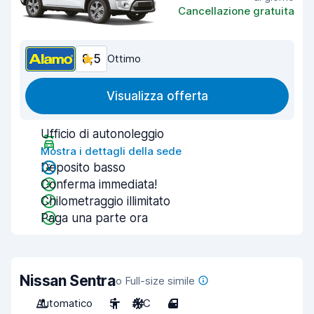
Cancellazione gratuita
8,5
Ottimo
Visualizza offerta
Ufficio di autonoleggio
Mostra i dettagli della sede
Deposito basso
Conferma immediata!
Chilometraggio illimitato
Paga una parte ora
Nissan Sentra
o Full-size simile
Automatico
5
A/C
4