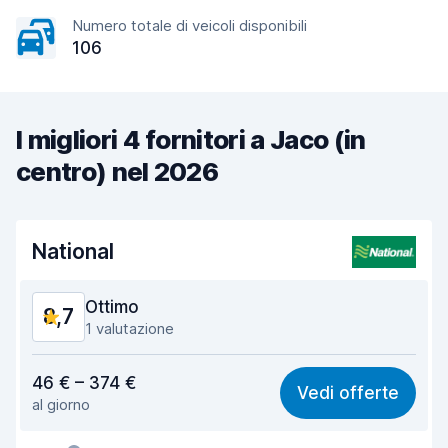
Numero totale di veicoli disponibili
106
I migliori 4 fornitori a Jaco (in
centro) nel 2026
National
Ottimo
8,7
1 valutazione
Rapporto qualità-prezzo
8,7
46 € – 374 €
Vedi offerte
al giorno
Facile da trovare
8,2