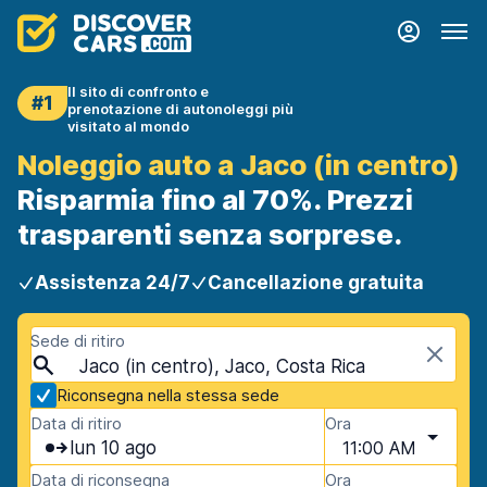
Il sito di confronto e
#1
prenotazione di autonoleggi più
visitato al mondo
Noleggio auto a Jaco (in centro)
Risparmia fino al 70%. Prezzi
trasparenti senza sorprese.
Assistenza 24/7
Cancellazione gratuita
Sede di ritiro
Jaco (in centro), Jaco, Costa Rica
Riconsegna nella stessa sede
Data di ritiro
Ora
lun 10 ago
11:00 AM
Data di riconsegna
Ora