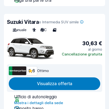
Paga una parte ora
Suzuki Vitara
o Intermedia SUV simile
Manuale
5
A/C
4
30,63 €
al giorno
Cancellazione gratuita
8,6
Ottimo
Visualizza offerta
Ufficio di autonoleggio
Mostra i dettagli della sede
Deposito basso