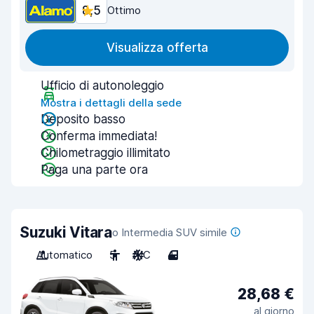
8,5
Ottimo
Visualizza offerta
Ufficio di autonoleggio
Mostra i dettagli della sede
Deposito basso
Conferma immediata!
Chilometraggio illimitato
Paga una parte ora
Suzuki Vitara
o Intermedia SUV simile
Automatico
5
A/C
4
28,68 €
al giorno