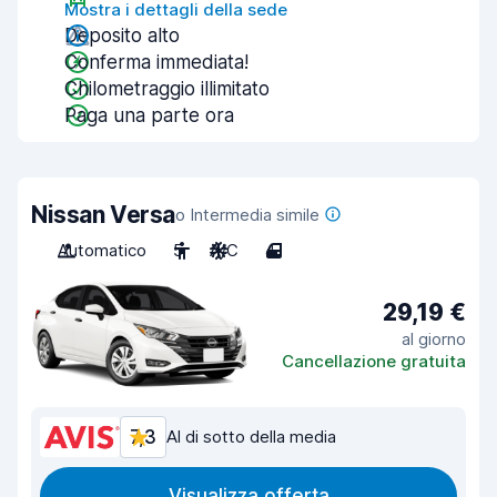
Mostra i dettagli della sede
Deposito alto
Conferma immediata!
Chilometraggio illimitato
Paga una parte ora
Nissan Versa
o Intermedia simile
Automatico
5
A/C
4
29,19 €
al giorno
Cancellazione gratuita
7,3
Al di sotto della media
Visualizza offerta