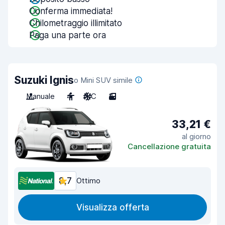
Conferma immediata!
Chilometraggio illimitato
Paga una parte ora
Suzuki Ignis
o Mini SUV simile
Manuale
4
A/C
3
33,21 €
al giorno
Cancellazione gratuita
8,7
Ottimo
Visualizza offerta