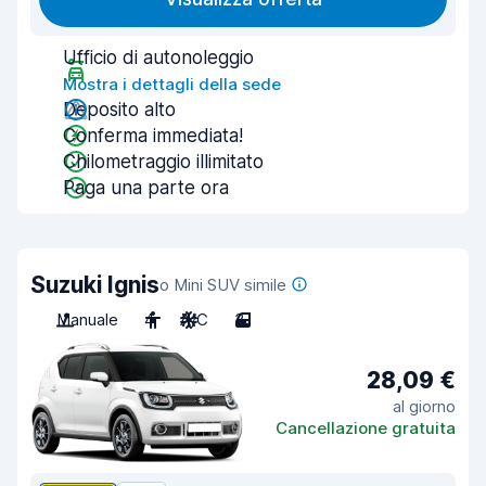
Ufficio di autonoleggio
Mostra i dettagli della sede
Deposito alto
Conferma immediata!
Chilometraggio illimitato
Paga una parte ora
Suzuki Ignis
o Mini SUV simile
Manuale
4
A/C
3
28,09 €
al giorno
Cancellazione gratuita