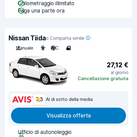
Chilometraggio illimitato
Paga una parte ora
Nissan Tiida
o Compatta simile
Manuale
5
A/C
4
27,12 €
al giorno
Cancellazione gratuita
7,3
Al di sotto della media
Visualizza offerta
Ufficio di autonoleggio