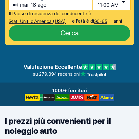
mar 18 ago
11:00 AM
Il Paese di residenza del conducente è
e l'età è di
anni
Stati Uniti d'America (USA)
30-65
Cerca
Valutazione Eccellente
su 279.894 recensioni
1000+ fornitori
I prezzi più convenienti per il
noleggio auto