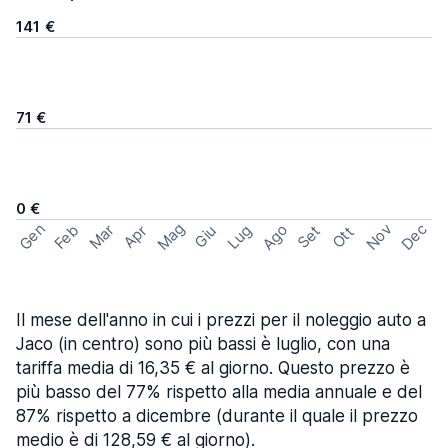
141 €
71 €
0 €
Mag
Gen
Ago
Nov
Dec
Feb
Mar
Lug
Apr
Set
Giu
Ott
Il mese dell'anno in cui i prezzi per il noleggio auto a
Jaco (in centro) sono più bassi è luglio, con una
tariffa media di 16,35 € al giorno. Questo prezzo è
più basso del 77% rispetto alla media annuale e del
87% rispetto a dicembre (durante il quale il prezzo
medio è di 128,59 € al giorno).