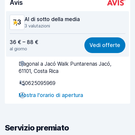
Avis
Condizioni dell'auto
8,4
Al di sotto della media
7,3
3 valutazioni
Rapporto qualità-prezzo
5,6
36 € – 88 €
Vedi offerte
al giorno
Facile da trovare
7,9
Diagonal a Jacó Walk Puntarenas Jacó,
Gentilezza degli agenti
6,3
61101, Costa Rica
Rapidità del ritiro
7,7
+50625095969
Rapidità della riconsegna
8,1
Mostra l'orario di apertura
Pulizia del veicolo
8,0
Condizioni dell'auto
7,7
Servizio premiato