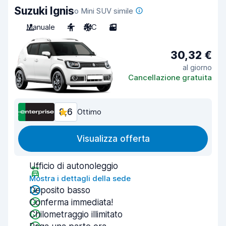
Suzuki Ignis
o Mini SUV simile
Manuale
4
A/C
3
30,32 €
al giorno
Cancellazione gratuita
8,6
Ottimo
Visualizza offerta
Ufficio di autonoleggio
Mostra i dettagli della sede
Deposito basso
Conferma immediata!
Chilometraggio illimitato