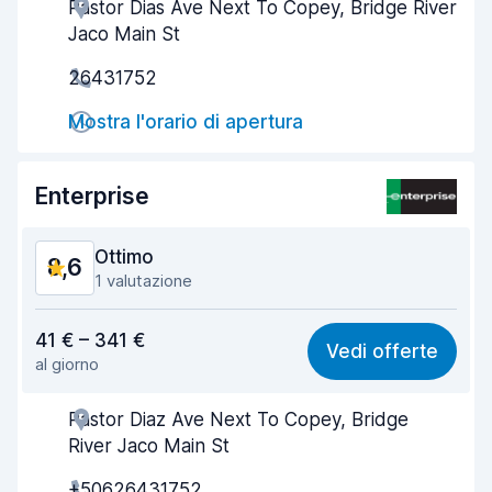
Pastor Dias Ave Next To Copey, Bridge River
Gentilezza degli agenti
9,4
Jaco Main St
Rapidità del ritiro
8,0
26431752
Rapidità della riconsegna
8,2
Mostra l'orario di apertura
Pulizia del veicolo
9,4
Enterprise
Condizioni dell'auto
9,1
Ottimo
8,6
1 valutazione
Rapporto qualità-prezzo
8,3
41 € – 341 €
Vedi offerte
al giorno
Facile da trovare
8,2
Pastor Diaz Ave Next To Copey, Bridge
Gentilezza degli agenti
9,0
River Jaco Main St
Rapidità del ritiro
8,0
+50626431752