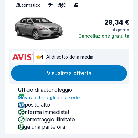
Automatico
5
A/C
4
29,34 €
al giorno
Cancellazione gratuita
7,4
Al di sotto della media
Visualizza offerta
Ufficio di autonoleggio
Mostra i dettagli della sede
Deposito alto
Conferma immediata!
Chilometraggio illimitato
Paga una parte ora