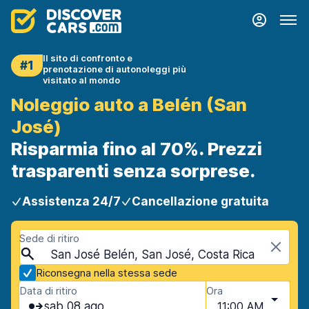
Il sito di confronto e
#1
prenotazione di autonoleggi più
visitato al mondo
Noleggio auto a Belén (San
José)
Risparmia fino al 70%. Prezzi
trasparenti senza sorprese.
Assistenza 24/7
Cancellazione gratuita
Sede di ritiro
San José Belén, San José, Costa Rica
Riconsegna nella stessa sede
Data di ritiro
Ora
sab 08 ago
11:00 AM