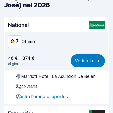
José) nel 2026
National
8,7
Ottimo
Rapporto qualità-prezzo
8,7
46 € – 374 €
Vedi offerte
al giorno
Facile da trovare
8,2
At Marriott Hotel, La Asuncion De Belen
Gentilezza degli agenti
9,4
22427878
Rapidità del ritiro
8,0
Mostra l'orario di apertura
Rapidità della riconsegna
8,2
Pulizia del veicolo
9,4