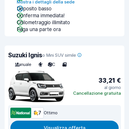
Mostra i dettagli della sede
Deposito basso
Conferma immediata!
Chilometraggio illimitato
Paga una parte ora
Suzuki Ignis
o Mini SUV simile
Manuale
4
A/C
3
33,21 €
al giorno
Cancellazione gratuita
8,7
Ottimo
Visualizza offerta