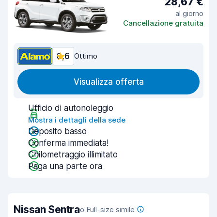
28,67 €
al giorno
Cancellazione gratuita
8,6
Ottimo
Visualizza offerta
Ufficio di autonoleggio
Mostra i dettagli della sede
Deposito basso
Conferma immediata!
Chilometraggio illimitato
Paga una parte ora
Nissan Sentra
o Full-size simile