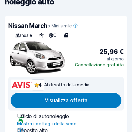
noleggio auto
Nissan March
o Mini simile
Manuale
4
A/C
4
25,96 €
al giorno
Cancellazione gratuita
7,4
Al di sotto della media
Visualizza offerta
Ufficio di autonoleggio
Mostra i dettagli della sede
Deposito alto