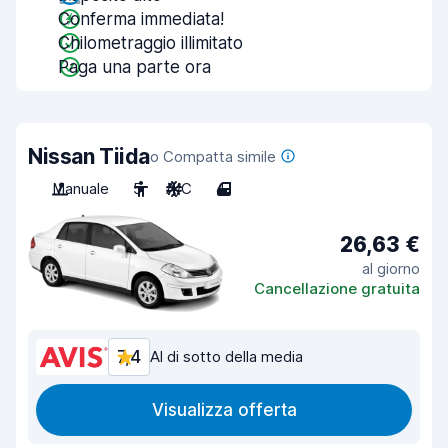
Conferma immediata!
Chilometraggio illimitato
Paga una parte ora
Nissan Tiida
o Compatta simile
Manuale
5
A/C
4
26,63 €
al giorno
Cancellazione gratuita
7,4
Al di sotto della media
Visualizza offerta