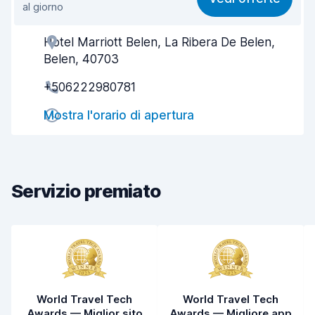
al giorno
Facile da trovare
8,2
Hotel Marriott Belen, La Ribera De Belen,
Gentilezza degli agenti
6,3
Belen, 40703
Rapidità del ritiro
8,0
+506222980781
Rapidità della riconsegna
8,2
Mostra l'orario di apertura
Pulizia del veicolo
8,0
Condizioni dell'auto
7,7
Servizio premiato
World Travel Tech
World Travel Tech
Awards — Miglior sito
Awards — Migliore app