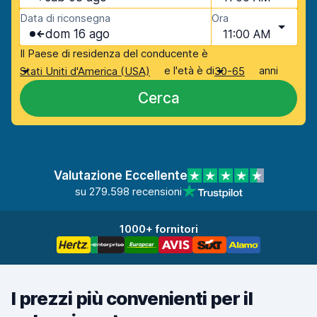
Data di riconsegna
Ora
dom 16 ago
11:00 AM
Il Paese di residenza del conducente è
e l'età è di
anni
Stati Uniti d'America (USA)
30-65
Cerca
Valutazione Eccellente
su 279.598 recensioni
1000+ fornitori
I prezzi più convenienti per il