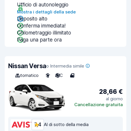
Ufficio di autonoleggio
Mostra i dettagli della sede
Deposito alto
Conferma immediata!
Chilometraggio illimitato
Paga una parte ora
Nissan Versa
o Intermedia simile
Automatico
5
A/C
4
28,66 €
al giorno
Cancellazione gratuita
7,4
Al di sotto della media