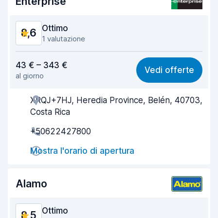
Enterprise
Condizioni dell'auto
9,1
Ottimo
8,6
1 valutazione
Rapporto qualità-prezzo
8,3
43 € – 343 €
Vedi offerte
al giorno
Facile da trovare
8,2
XRQJ+7HJ, Heredia Province, Belén, 40703,
Gentilezza degli agenti
9,0
Costa Rica
Rapidità del ritiro
8,0
+50622427800
Rapidità della riconsegna
8,2
Mostra l'orario di apertura
Pulizia del veicolo
9,1
Alamo
Condizioni dell'auto
9,0
Ottimo
8,5