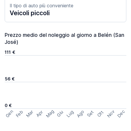
Il tipo di auto più conveniente
Veicoli piccoli
Prezzo medio del noleggio al giorno a Belén (San
José)
111 €
56 €
0 €
Mag
Gen
Ago
Nov
Dec
Feb
Mar
Lug
Apr
Set
Giu
Ott