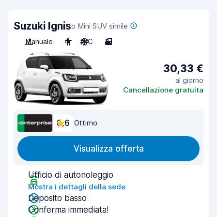
Suzuki Ignis
o Mini SUV simile
Manuale
4
A/C
3
30,33 €
al giorno
Cancellazione gratuita
8,6
Ottimo
Visualizza offerta
Ufficio di autonoleggio
Mostra i dettagli della sede
Deposito basso
Conferma immediata!