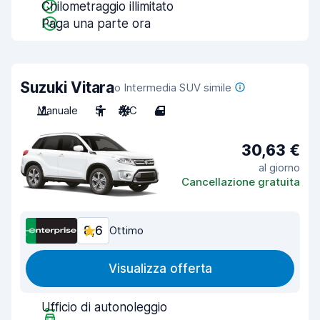
Chilometraggio illimitato
Paga una parte ora
Suzuki Vitara
o Intermedia SUV simile
Manuale
5
A/C
4
30,63 €
al giorno
Cancellazione gratuita
8,6
Ottimo
Visualizza offerta
Ufficio di autonoleggio