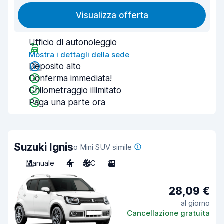
Visualizza offerta
Ufficio di autonoleggio
Mostra i dettagli della sede
Deposito alto
Conferma immediata!
Chilometraggio illimitato
Paga una parte ora
Suzuki Ignis
o Mini SUV simile
Manuale
4
A/C
3
28,09 €
al giorno
Cancellazione gratuita