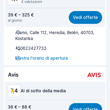
4 valutazioni
Rapporto qualità-prezzo
8,3
39 € – 325 €
Vedi offerte
al giorno
Facile da trovare
8,1
Alamo, Calle 112, Heredia, Belén, 40703,
Gentilezza degli agenti
9,0
Kostarika
Rapidità del ritiro
8,1
+50622427733
Rapidità della riconsegna
8,5
Mostra l'orario di apertura
Pulizia del veicolo
9,0
Avis
Condizioni dell'auto
8,8
7,4
Al di sotto della media
Rapporto qualità-prezzo
5,6
36 € – 88 €
Vedi offerte