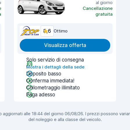
o
al giorno
e
Cancellazione
a
gratuita
8,6
Ottimo
Visualizza offerta
Solo servizio di consegna
Mostra i dettagli della sede
Deposito basso
Conferma immediata!
Chilometraggio illimitato
Paga adesso
 aggiornati alle 18:44 del giorno 06/08/26. I prezzi possono variar
del noleggio e alla classe del veicolo.