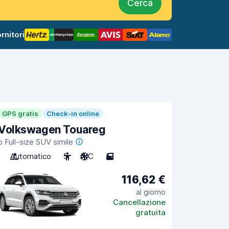
Cerca
rnitori
GPS gratis
Check-in online
Volkswagen Touareg
o Full-size SUV simile
Automatico
5
A/C
5
116,62 €
al giorno
Cancellazione
gratuita