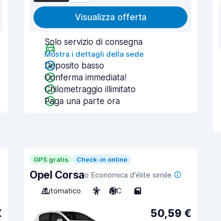
Visualizza offerta
Solo servizio di consegna
Mostra i dettagli della sede
Deposito basso
Conferma immediata!
Chilometraggio illimitato
Paga una parte ora
GPS gratis
Check-in online
Opel Corsa
o Economica d'élite simile
Automatico
5
A/C
5
€
50,59 €