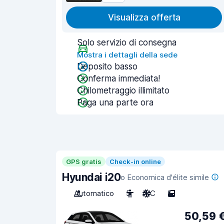
Visualizza offerta
Solo servizio di consegna
Mostra i dettagli della sede
Deposito basso
Conferma immediata!
Chilometraggio illimitato
Paga una parte ora
GPS gratis
Check-in online
Hyundai i20
o Economica d'élite simile
Automatico
5
A/C
5
50,59 