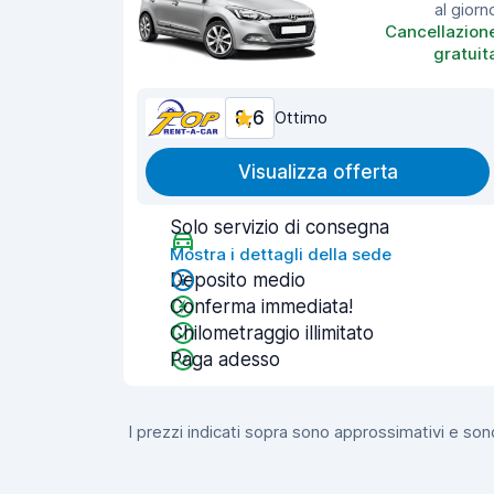
al giorn
Cancellazion
gratuit
8,6
Ottimo
Visualizza offerta
Solo servizio di consegna
Mostra i dettagli della sede
Deposito medio
Conferma immediata!
Chilometraggio illimitato
Paga adesso
I prezzi indicati sopra sono approssimativi e sono