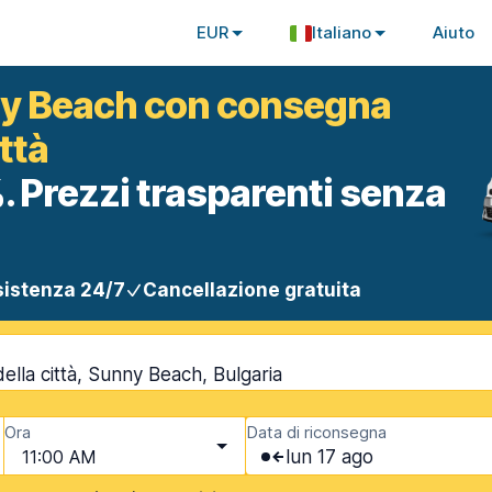
EUR
Italiano
Aiuto
ny Beach con consegna
ittà
. Prezzi trasparenti senza
istenza 24/7
Cancellazione gratuita
ella città, Sunny Beach, Bulgaria
Ora
Data di riconsegna
11:00 AM
lun 17 ago