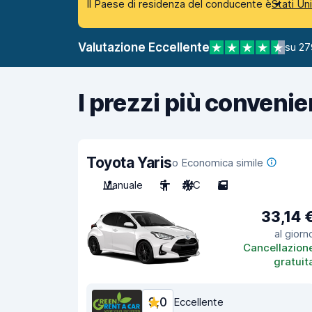
Il Paese di residenza del conducente è
Stati Un
Valutazione Eccellente
su 27
I prezzi più convenie
Toyota Yaris
o Economica simile
Manuale
5
A/C
5
33,14 
al giorn
Cancellazion
gratuit
9,0
Eccellente