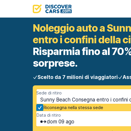
Noleggio auto a Sun
entro i confini della c
Risparmia fino al 70%
sorprese.
Scelto da 7 milioni di viaggiatori
Ass
Sede di ritiro
Sunny Beach Consegna entro i confini d
Riconsegna nella stessa sede
Data di ritiro
dom 09 ago