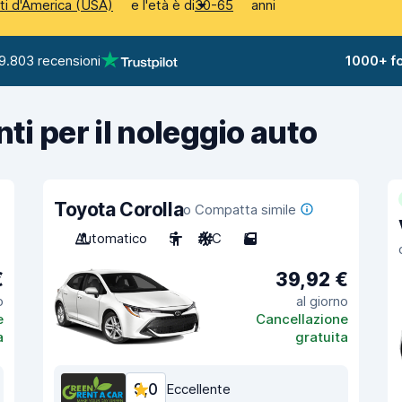
e l'età è di
anni
iti d'America (USA)
30-65
9.803 recensioni
1000+ fo
nti per il noleggio auto
Toyota Corolla
o Compatta simile
Automatico
5
A/C
5
€
39,92 €
o
al giorno
e
Cancellazione
a
gratuita
9,0
Eccellente