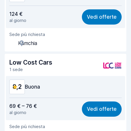
Rapporto qualità-prezzo
9,6
124 €
Vedi offerte
al giorno
Facile da trovare
8,2
Sede più richiesta
Gentilezza degli agenti
9,6
Kamchia
Rapidità del ritiro
8,0
Rapidità della riconsegna
8,2
Low Cost Cars
1 sede
Pulizia del veicolo
9,7
8,2
Condizioni dell'auto
Buona
9,5
Rapporto qualità-prezzo
8,0
69 € – 76 €
Vedi offerte
al giorno
Facile da trovare
8,2
Sede più richiesta
Gentilezza degli agenti
8,1