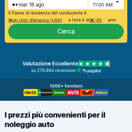
mar 18 ago
11:00 AM
Il Paese di residenza del conducente è
e l'età è di
anni
Stati Uniti d'America (USA)
30-65
Cerca
Valutazione Eccellente
su 279.894 recensioni
1000+ fornitori
I prezzi più convenienti per il
noleggio auto