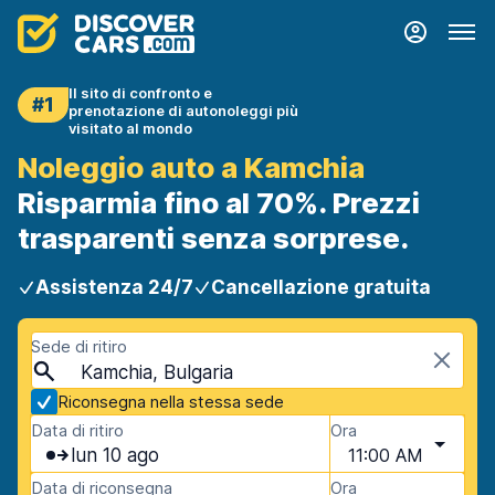
Il sito di confronto e
#1
prenotazione di autonoleggi più
visitato al mondo
Noleggio auto a Kamchia
Risparmia fino al 70%. Prezzi
trasparenti senza sorprese.
Assistenza 24/7
Cancellazione gratuita
Sede di ritiro
Kamchia, Bulgaria
Riconsegna nella stessa sede
Data di ritiro
Ora
lun 10 ago
11:00 AM
Data di riconsegna
Ora