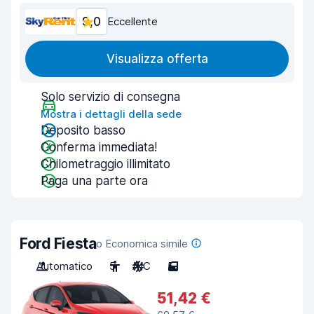
9,0
Eccellente
Visualizza offerta
Solo servizio di consegna
Mostra i dettagli della sede
Deposito basso
Conferma immediata!
Chilometraggio illimitato
Paga una parte ora
Ford Fiesta
o Economica simile
Automatico
5
A/C
5
51,42 €