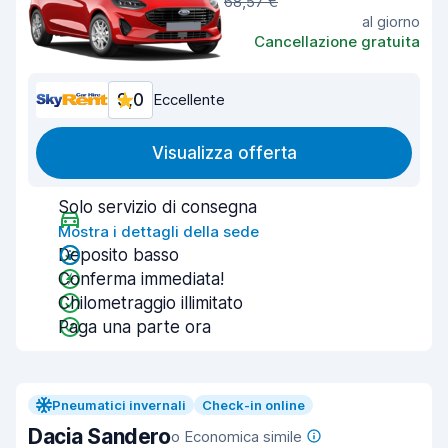
68,57 €
al giorno
Cancellazione gratuita
9,0
Eccellente
Visualizza offerta
Solo servizio di consegna
Mostra i dettagli della sede
Deposito basso
Conferma immediata!
Chilometraggio illimitato
Paga una parte ora
Pneumatici invernali
Check-in online
Dacia Sandero
o Economica simile