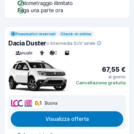
Chilometraggio illimitato
Paga una parte ora
Pneumatici invernali
Check-in online
Dacia Duster
o Intermedia SUV simile
Manuale
5
A/C
5
67,55 €
al giorno
Cancellazione gratuita
8,1
Buona
Visualizza offerta