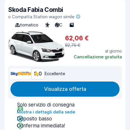
Skoda Fabia Combi
o Compatta Station wagon simile
Automatico
5
A/C
5
62,06 €
82,75 €
al giorno
Cancellazione gratuita
9,0
Eccellente
Visualizza offerta
Solo servizio di consegna
Mostra i dettagli della sede
Deposito basso
Conferma immediata!