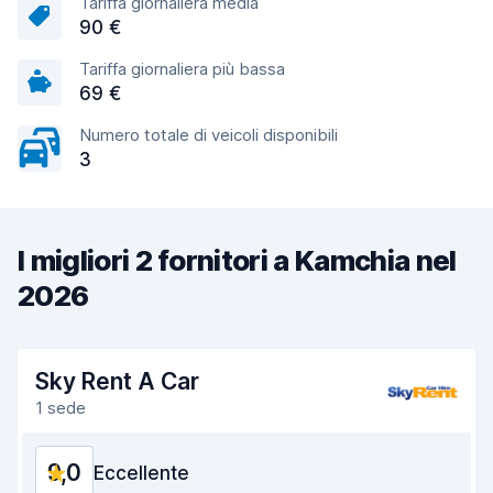
Tariffa giornaliera media
90 €
Tariffa giornaliera più bassa
69 €
Numero totale di veicoli disponibili
3
I migliori 2 fornitori a Kamchia nel
2026
Sky Rent A Car
1 sede
9,0
Eccellente