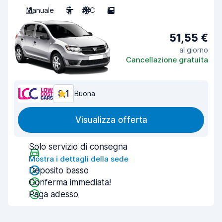
Manuale
5
A/C
5
51,55 €
al giorno
Cancellazione gratuita
8,1
Buona
Visualizza offerta
Solo servizio di consegna
Mostra i dettagli della sede
Deposito basso
Conferma immediata!
Paga adesso