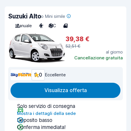
Suzuki Alto
o Mini simile
Manuale
4
A/C
4
39,38 €
52,51 €
al giorno
Cancellazione gratuita
9,0
Eccellente
Visualizza offerta
Solo servizio di consegna
Mostra i dettagli della sede
Deposito basso
Conferma immediata!