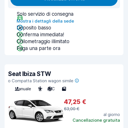
Solo servizio di consegna
Mostra i dettagli della sede
Deposito basso
Conferma immediata!
Chilometraggio illimitato
Paga una parte ora
Seat Ibiza STW
o Compatta Station wagon simile
Manuale
5
A/C
5
47,25 €
63,00 €
al giorno
Cancellazione gratuita