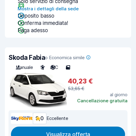
Solo servizio di consegna
Mostra i dettagli della sede
Deposito basso
Conferma immediata!
Paga adesso
Skoda Fabia
o Economica simile
Manuale
5
A/C
5
40,23 €
53,65 €
al giorno
Cancellazione gratuita
9,0
Eccellente
Visualizza offerta