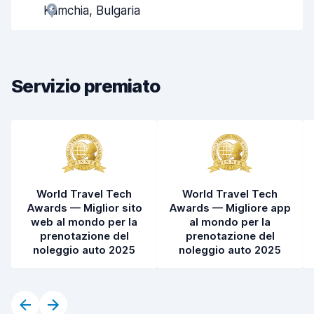
Kamchia, Bulgaria
Rapidità del ritiro
8,0
Rapidità della riconsegna
8,2
Servizio premiato
Pulizia del veicolo
8,7
Condizioni dell'auto
7,8
World Travel Tech
World Travel Tech
Awards — Miglior sito
Awards — Migliore app
web al mondo per la
al mondo per la
prenotazione del
prenotazione del
noleggio auto 2025
noleggio auto 2025