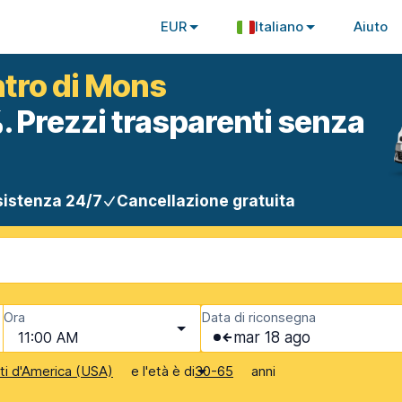
EUR
Italiano
Aiuto
ntro di Mons
. Prezzi trasparenti senza
istenza 24/7
Cancellazione gratuita
Ora
Data di riconsegna
11:00 AM
mar 18 ago
e l'età è di
anni
iti d'America (USA)
30-65