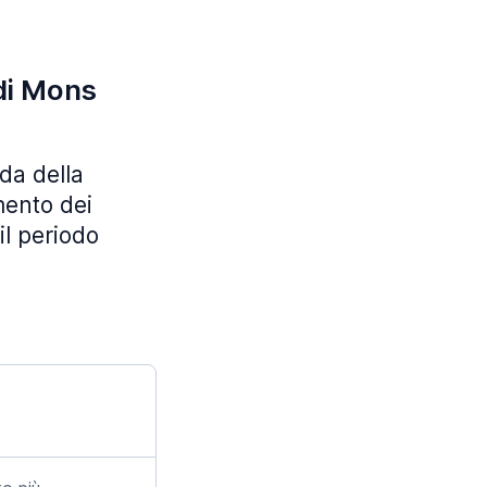
 di Mons
da della
mento dei
il periodo