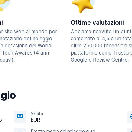
i
Ottime valutazioni
ior sito web al mondo per
Abbiamo ricevuto un punt
enotazione del noleggio
combinato di 4,5 e un tota
in occasione dei World
oltre 250.000 recensioni s
l Tech Awards (4 anni
piattaforme come Trustpilo
utivi).
Google e Review Centre.
ggio
Valuta
o
EUR
Prezzo medio del noleggio auto