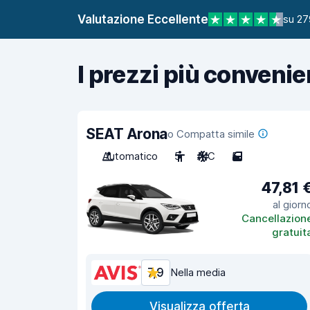
Valutazione Eccellente
su 27
I prezzi più convenie
SEAT Arona
o Compatta simile
Automatico
5
A/C
5
47,81 
al giorn
Cancellazion
gratuit
7,9
Nella media
Visualizza offerta