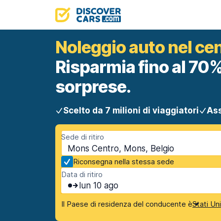
Noleggio auto nel ce
Risparmia fino al 70%
sorprese.
Scelto da 7 milioni di viaggiatori
Ass
Sede di ritiro
Mons Centro, Mons, Belgio
Riconsegna nella stessa sede
Data di ritiro
lun 10 ago
Il Paese di residenza del conducente è
Stati Un