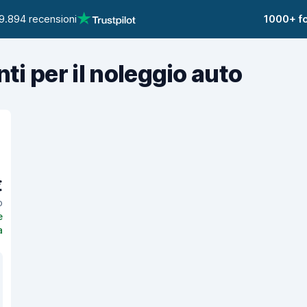
9.894 recensioni
1000+ fo
nti per il noleggio auto
€
o
e
a