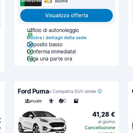
8,3
Buona
Visualizza offerta
Ufficio di autonoleggio
Mostra i dettagli della sede
Deposito basso
Conferma immediata!
Paga una parte ora
Ford Puma
o Compatta SUV simile
Manuale
5
A/C
5
41,28 €
€
al giorno
o
Cancellazione