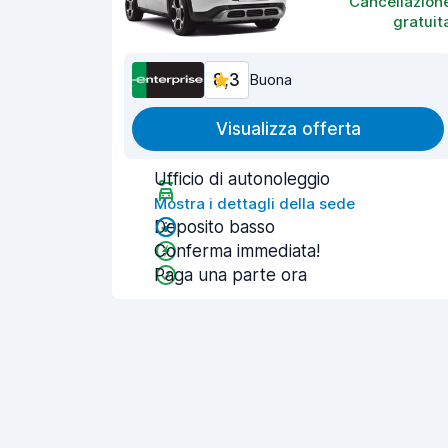
Cancellazion
gratuit
8,3
Buona
Visualizza offerta
Ufficio di autonoleggio
Mostra i dettagli della sede
Deposito basso
Conferma immediata!
Paga una parte ora