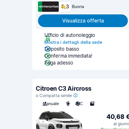
8,3
Buona
Visualizza offerta
Ufficio di autonoleggio
Mostra i dettagli della sede
Deposito basso
Conferma immediata!
Paga adesso
Citroen C3 Aircross
o Compatta simile
Manuale
5
A/C
5
40,68 
al giorn