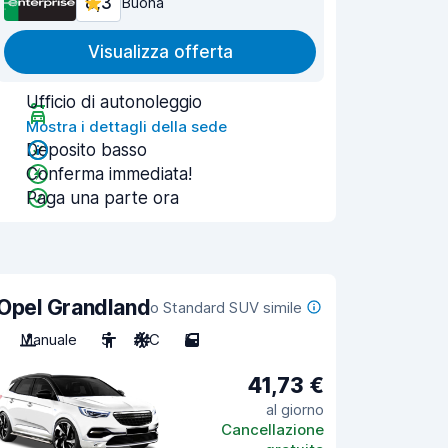
8,3
Buona
Visualizza offerta
Ufficio di autonoleggio
Mostra i dettagli della sede
Deposito basso
Conferma immediata!
Paga una parte ora
Opel Grandland
o Standard SUV simile
Manuale
5
A/C
5
41,73 €
al giorno
Cancellazione