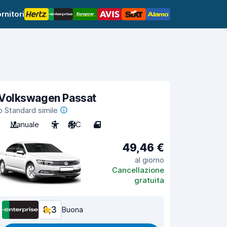
rnitori
Volkswagen Passat
o Standard simile
Manuale
5
A/C
4
49,46 €
al giorno
Cancellazione
gratuita
8,3
Buona