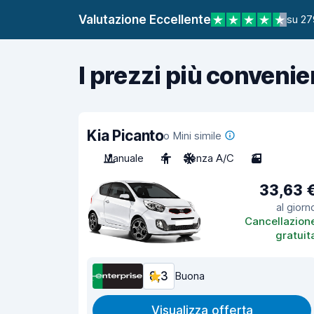
Valutazione Eccellente
su 27
I prezzi più convenie
Kia Picanto
o Mini simile
Manuale
4
Senza A/C
3
33,63 
al giorn
Cancellazion
gratuit
8,3
Buona
Visualizza offerta