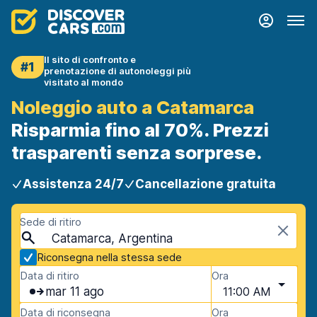
Il sito di confronto e
#1
prenotazione di autonoleggi più
visitato al mondo
Noleggio auto a Catamarca
Risparmia fino al 70%. Prezzi
trasparenti senza sorprese.
Assistenza 24/7
Cancellazione gratuita
Sede di ritiro
Catamarca, Argentina
Riconsegna nella stessa sede
Data di ritiro
Ora
mar 11 ago
11:00 AM
Data di riconsegna
Ora