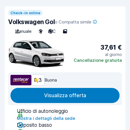
Check-in online
Volkswagen Gol
o Compatta simile
Manuale
5
A/C
5
37,61 €
al giorno
Cancellazione gratuita
8,3
Buona
Visualizza offerta
Ufficio di autonoleggio
Mostra i dettagli della sede
Deposito basso