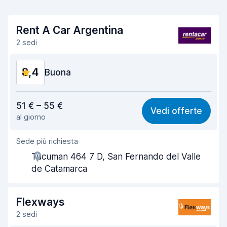
Rent A Car Argentina
2 sedi
8,4
Buona
Rapporto qualità-prezzo
8,4
51 € – 55 €
Vedi offerte
al giorno
Facile da trovare
8,2
Sede più richiesta
Gentilezza degli agenti
8,8
Tucuman 464 7 D, San Fernando del Valle
Rapidità del ritiro
8,0
de Catamarca
Rapidità della riconsegna
8,2
Flexways
Pulizia del veicolo
8,7
2 sedi