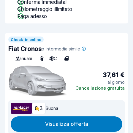
Conferma immediata!
Chilometraggio illimitato
Paga adesso
Check-in online
Fiat Cronos
o Intermedia simile
Manuale
5
A/C
4
37,61 €
al giorno
Cancellazione gratuita
8,3
Buona
Visualizza offerta