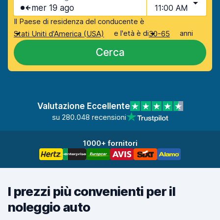
mer 19 ago
11:00 AM
Il Paese di residenza del conducente è
e l'età è di
anni
Stati Uniti d'America (USA)
30-65
Cerca
Valutazione Eccellente
su 280.048 recensioni
1000+ fornitori
I prezzi più convenienti per il
noleggio auto