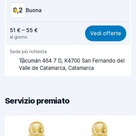
Condizioni dell'auto
8,4
8,2
Buona
Rapporto qualità-prezzo
8,1
51 € – 55 €
Vedi offerte
al giorno
Facile da trovare
8,2
Sede più richiesta
Gentilezza degli agenti
8,7
Tucumán 464 7 D, K4700 San Fernando del
Rapidità del ritiro
8,0
Valle de Catamarca, Catamarca
Rapidità della riconsegna
8,2
Pulizia del veicolo
8,2
Servizio premiato
Condizioni dell'auto
7,9