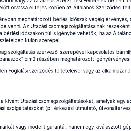
ásából vagy az Általános Szerződési Feltételek be nem t
lőtt olvassa el teljes körűen az Általános Szerződési felt
ányban meghatározott bérlési időszak végéig érvényes, a
ybe venni. Az Utazási csomagszolgáltatásainak részeként 
) a bérlési időszakon túl is igénybe vehetők, ha az Által
szleteiben külön szerepel.
g szolgáltatás szervezői szerepével kapcsolatos bármily
panaszok” című részében meghatározott igényérvényesítés
elen Foglalási szerződés feltételeivel vagy az alkalmaza
ia a kívánt Utazási csomagszolgáltatásokat, amelyek egy a
ási szolgáltatásokat (pl. érkezési útmutató, útvonaltervező
árkát vagy modellt garantál, hanem egy kiválasztott gépk