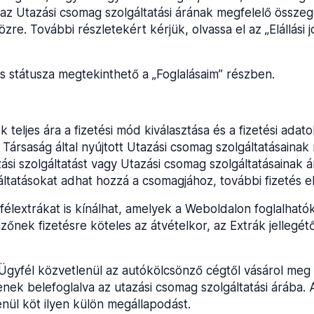
ti az Utazási csomag szolgáltatási árának megfelelő összeg
özre. További részletekért kérjük, olvassa el az „Elállási j
ás státusza megtekinthető a „Foglalásaim” részben.
 teljes ára a fizetési mód kiválasztása és a fizetési adat
 Társaság által nyújtott Utazási csomag szolgáltatásainak
si szolgáltatást vagy Utazási csomag szolgáltatásainak á
gáltatásokat adhat hozzá a csomagjához, további fizetés e
élextrákat is kínálhat, amelyek a Weboldalon foglalhatók 
nek fizetésre köteles az átvételkor, az Extrák jellegétől 
gyfél közvetlenül az autókölcsönző cégtől vásárol meg a
enek belefoglalva az utazási csomag szolgáltatási árába. 
enül köt ilyen külön megállapodást.