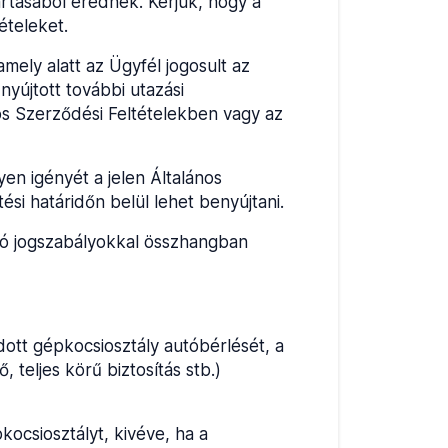
artásából erednek. Kérjük, hogy a
ételeket.
mely alatt az Ügyfél jogosult az
nyújtott további utazási
ános Szerződési Feltételekben vagy az
en igényét a jelen Általános
i határidőn belül lehet benyújtani.
ndó jogszabályokkal összhangban
dott gépkocsiosztály autóbérlését, a
, teljes körű biztosítás stb.)
ocsiosztályt, kivéve, ha a