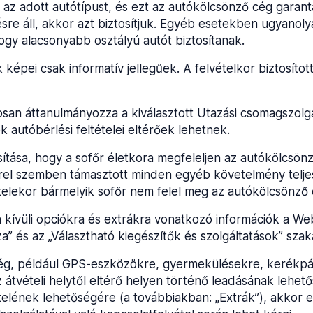
az adott autótípust, és ezt az autókölcsönző cég garantált
sre áll, akkor azt biztosítjuk. Egyéb esetekben ugyanol
hogy alacsonyabb osztályú autót biztosítanak.
épei csak informatív jellegűek. A felvételkor biztosítot
an áttanulmányozza a kiválasztott Utazási csomagszolgál
 autóbérlési feltételei eltérőek lehetnek.
ítása, hogy a sofőr életkora megfeleljen az autókölcsön
rel szemben támasztott minden egyéb követelmény teljes
ételekor bármelyik sofőr nem felel meg az autókölcsönz
 kívüli opciókra és extrákra vonatkozó információk a Web
a” és az „Választható kiegészítők és szolgáltatások” sza
ég, például GPS-eszközökre, gyermekülésekre, kerékpárta
 átvételi helytől eltérő helyen történő leadásának lehet
ételének lehetőségére (a továbbiakban: „Extrák”), akkor e