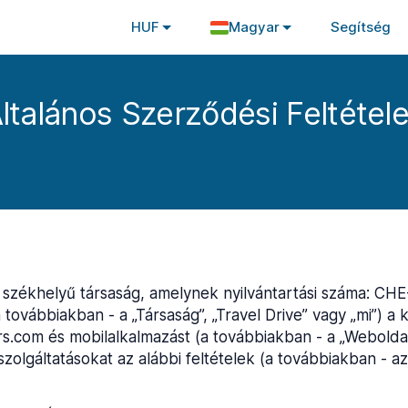
HUF
Magyar
Segítség
ltalános Szerződési Feltétel
 székhelyű társaság, amelynek nyilvántartási száma: CHE-
ovábbiakban - a „Társaság”, „Travel Drive” vagy „mi”) a k
com és mobilalkalmazást (a továbbiakban - a „Weboldal”)
szolgáltatásokat az alábbi feltételek (a továbbiakban - az