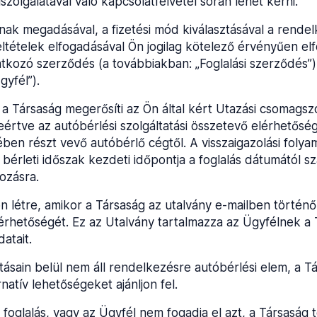
zolgálatával való kapcsolatfelvétel során lehet kérni.
inak megadásával, a fizetési mód kiválasztásával a rende
ltételek elfogadásával Ön jogilag kötelező érvényűen elf
atkozó szerződés (a továbbiakban: „Foglalási szerződés”
gyfél”).
 a Társaság megerősíti az Ön által kért Utazási csomagsz
értve az autóbérlési szolgáltatási összetevő elérhetőség
sében részt vevő autóbérlő cégtől. A visszaigazolási fol
 bérleti időszak kezdeti időpontja a foglalás dátumától 
ozásra.
ön létre, amikor a Társaság az utalvány e-mailben történ
érhetőségét. Ez az Utalvány tartalmazza az Ügyfélnek a T
datait.
ásain belül nem áll rendelkezésre autóbérlési elem, a Tá
natív lehetőségeket ajánljon fel.
foglalás, vagy az Ügyfél nem fogadja el azt, a Társaság tör