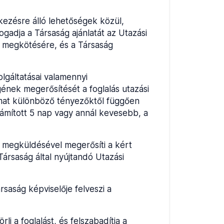
lkezésre álló lehetőségek közül,
ogadja a Társaság ajánlatát az Utazási
) megkötésére, és a Társaság
olgáltatásai valamennyi
ének megerősítését a foglalás utazási
yamat különböző tényezőktől függően
számított 5 nap vagy annál kevesebb, a
ő megküldésével megerősíti a kért
ársaság által nyújtandó Utazási
rsaság képviselője felveszi a
li a foglalást, és felszabadítja a