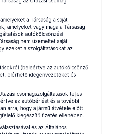
A Társaság az Utazási csomag
amelyeket a Társaság a saját
nak, amelyeket vagy maga a Társaság
gáltatások autókölcsönzési
Társaság nem üzemeltet saját
gy ezeket a szolgáltatásokat az
tásokról (beleértve az autókölcsönző
ket, elérhető idegenvezetőket és
Utazási csomagszolgáltatások teljes
leértve az autóbérlést és a további
an arra, hogy a jármű átvétele előtt
felelő kiegészítő fizetés ellenében.
választásával és az Általános