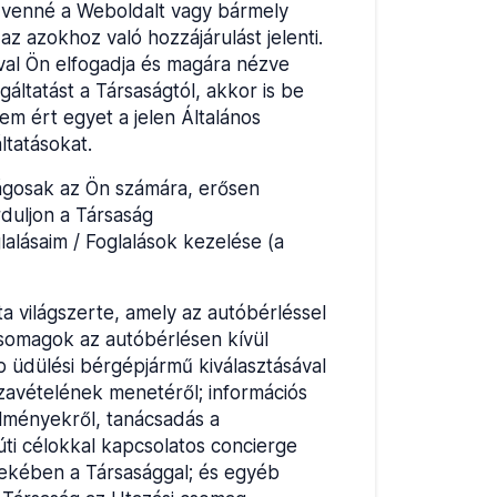
be venné a Weboldalt vagy bármely
z azokhoz való hozzájárulást jelenti.
val Ön elfogadja és magára nézve
áltatást a Társaságtól, akkor is be
em ért egyet a jelen Általános
ltatásokat.
ágosak az Ön számára, erősen
rduljon a Társaság
alásaim / Foglalások kezelése (a
ta világszerte, amely az autóbérléssel
i csomagok az autóbérlésen kívül
b üdülési bérgépjármű kiválasztásával
zavételének menetéről; információs
telményekről, tanácsadás a
úti célokkal kapcsolatos concierge
rdekében a Társasággal; és egyéb