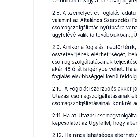
Weboldalon vagy a Társaság ügyféls
2.8
.
A személyes és foglalási adata
valamint az Általános Szerződési Fe
csomagszolgáltatás nyújtására von
ügyfelévé válik (a továbbiakban: „Ü
2.9
.
Amikor a foglalás megtörténik,
összetevőjének elérhetőségét, bele
csomag szolgáltatásainak teljesíté
akár 48 órát is igénybe vehet. Ha a
foglalás elsőbbséggel kerül feldolg
2.10
.
A Foglalási szerződés akkor j
Utazási csomagszolgáltatásainak el
csomagszolgáltatásainak konkrét a
2.11
.
Ha az Utazási csomagszolgáltat
kapcsolatot az Ügyféllel, hogy alter
2.12
.
Ha nincs lehetséges alternatív 