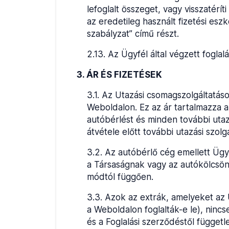
lefoglalt összeget, vagy visszatérí
az eredetileg használt fizetési eszk
szabályzat” című részt.
2.13
.
Az Ügyfél által végzett foglal
3. ÁR ÉS FIZETÉSEK
3.1
.
Az Utazási csomagszolgáltatások
Weboldalon. Ez az ár tartalmazza a
autóbérlést és minden további utazá
átvétele előtt további utazási szol
3.2
.
Az autóbérlő cég emellett Ügyf
a Társaságnak vagy az autókölcsönző
módtól függően.
3.3
.
Azok az extrák, amelyeket az Ü
a Weboldalon foglalták-e le), nincs
és a Foglalási szerződéstől függetl