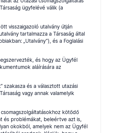
nlatát az Utazási csomagszolgáltatás
Társaság ügyfelévé válik (a
tt visszaigazoló utalvány útján
utalvány tartalmazza a Társaság által
biakban: „Utalvány”), és a Foglalási
 megszervezték, és hogy az Ügyfél
dokumentumok aláírására az
” szakasza és a választott utazási
a Társaság vagy annak valamelyik
ási csomagszolgáltatásokhoz kötődő
 és problémákat, beleértve azt is,
olyan okokból, amelyek nem az Ügyfél