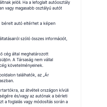
nak jelöli. Ha a lefoglalt autóosztály
yan vagy magasabb osztályú autót
t bérelt autó eltérhet a képen
tatásairól szóló összes információt,
ző cég által meghatározott
üljön. A Társaság nem vállal
ő cég követelményeinek.
oldalon találhatók, az „Ár
kaszban.
rtókra, az átvételi országon kívüli
őségére és/vagy az autónak a bérleti
zt a foglalás vagy módosítás során a