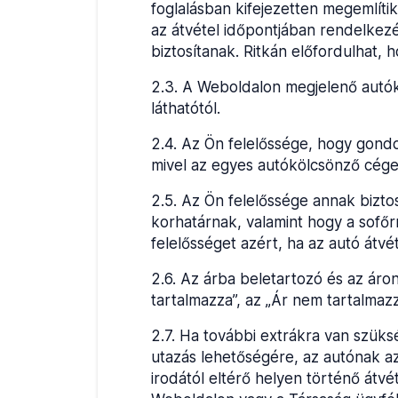
foglalásban kifejezetten megemlítik 
az átvétel időpontjában rendelkezé
biztosítanak. Ritkán előfordulhat, 
2.3
.
A Weboldalon megjelenő autók k
láthatótól.
2.4
.
Az Ön felelőssége, hogy gondos
mivel az egyes autókölcsönző cégek
2.5
.
Az Ön felelőssége annak biztos
korhatárnak, valamint hogy a sofőr
felelősséget azért, ha az autó átv
2.6
.
Az árba beletartozó és az áron
tartalmazza”, az „Ár nem tartalmazz
2.7
.
Ha további extrákra van szüks
utazás lehetőségére, az autónak az
irodától eltérő helyen történő átv