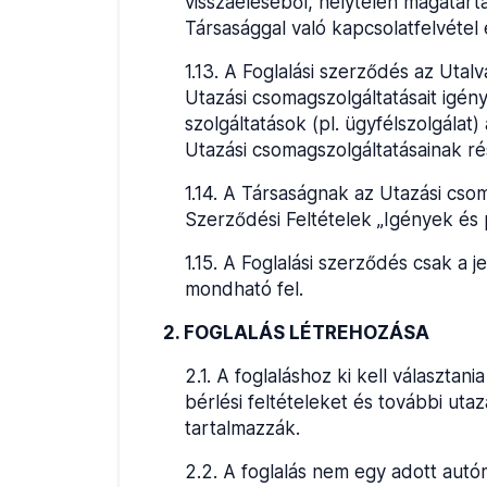
visszaéléséből, helytelen magatart
Társasággal való kapcsolatfelvétel e
1.13
.
A Foglalási szerződés az Utalv
Utazási csomagszolgáltatásait igén
szolgáltatások (pl. ügyfélszolgálat
Utazási csomagszolgáltatásainak ré
1.14
.
A Társaságnak az Utazási csoma
Szerződési Feltételek „Igények és 
1.15
.
A Foglalási szerződés csak a j
mondható fel.
2. FOGLALÁS LÉTREHOZÁSA
2.1
.
A foglaláshoz ki kell választan
bérlési feltételeket és további utaz
tartalmazzák.
2.2
.
A foglalás nem egy adott autóm