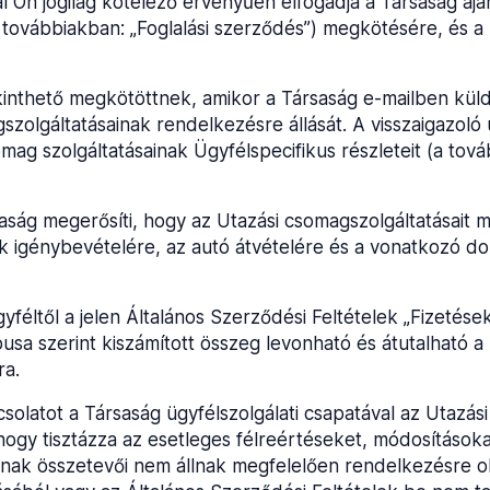
l Ön jogilag kötelező érvényűen elfogadja a Társaság ajá
továbbiakban: „Foglalási szerződés”) megkötésére, és a 
kinthető megkötöttnek, amikor a Társaság e-mailben küldö
gszolgáltatásainak rendelkezésre állását. A visszaigazoló 
ag szolgáltatásainak Ügyfélspecifikus részleteit (a továb
rsaság megerősíti, hogy az Utazási csomagszolgáltatásait
ások igénybevételére, az autó átvételére és a vonatkozó 
yféltől a jelen Általános Szerződési Feltételek „Fizetések
pusa szerint kiszámított összeg levonható és átutalható 
ra.
csolatot a Társaság ügyfélszolgálati csapatával az Utaz
gy tisztázza az esetleges félreértéseket, módosításokat
ainak összetevői nem állnak megfelelően rendelkezésre 