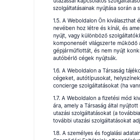
utazással kapcsolatos szolgáltatás
szolgáltatásainak nyújtása során a s
1.5
.
A Weboldalon Ön kiválaszthat é
nevében hoz létre és kínál, és ame
nyújt, vagy különböző szolgáltatók
komponensét világszerte működő au
gépjárműflottát, és nem nyújt konk
autóbérlő cégek nyújtsák.
1.6
.
A Weboldalon a Társaság tájéko
cégeket, autótípusokat, helyszínek
concierge szolgáltatásokat (ha vann
1.7
.
A Weboldalon a fizetési mód kiv
ára, amely a Társaság által nyújtot
utazási szolgáltatásokat (a további
további utazási szolgáltatásokat a
1.8
.
A személyes és foglalási adatai