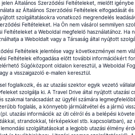
a jelen Általános Szerződési Feltételeket, mielőtt igény
álata az Általános Szerződési Feltételek elfogadását és a
nyújtott szolgáltatásokra vonatkozó megrendelés leadásá
erződési Feltételeket. Ha Ön nem vásárol semmilyen szolg
si Feltételeket a Weboldal megfelelő használatához. Ha n
álhatja a Weboldalt vagy a Társaság által nyújtott szolgá
ődési Feltételek jelentése vagy következményei nem vil
ési Feltételek elfogadása előtt további információkért fo
elérhető Súgóközpont oldalon keresztül, a Weboldal Fogl
agy a visszaigazoló e-mailen keresztül.
el foglalkozik, és az utazási szektor egyik vezető vállala
feleket szolgálja ki. A Travel Drive által nyújtott utazás
és szakmai tanácsadást az ügyfél számára legmegfelelőb
erűbb foglalás, a könnyebb járműátvétel és a jármű viss
(pl. utazási információk az úti célról és a belépési köve
dákkal, strandokkal, térképekkel stb. kapcsolatban), az 
os” lemondási szolgáltatásokat a legjobb utazási élmény é