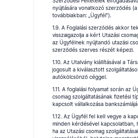
Szerződési Feltételek elfogadásáva
nyújtására vonatkozó szerződés (a 
továbbiakban: „Ügyfél”).
1.9
.
A Foglalási szerződés akkor te
visszaigazolja a kért Utazási csoma
az Ügyfélnek nyújtandó utazási csom
szerződés szerves részét képezi.
1.10
.
Az Utalvány kiállításával a Tá
jogosult a kiválasztott szolgáltat
autókölcsönző céggel.
1.11
.
A foglalási folyamat során az Üg
csomag szolgáltatásának fizetési tí
kapcsolt vállalkozása bankszámlájá
1.12
.
Az Ügyfél fel kell vegye a kap
minden kérdésével kapcsolatban, ho
ha az Utazási csomag szolgáltatás