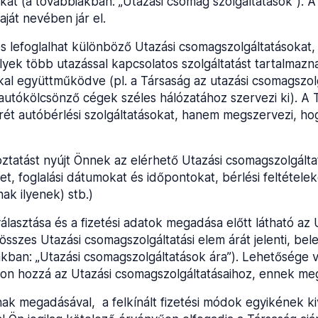
okat (a továbbiakban: „Utazási csomag szolgáltatások”). 
aját nevében jár el.
s lefoglalhat különböző Utazási csomagszolgáltatásokat, 
lyek több utazással kapcsolatos szolgáltatást tartalmaz
kal együttműködve (pl. a Társaság az utazási csomagszol
tókölcsönző cégek széles hálózatához szervezi ki). A 
rét autóbérlési szolgáltatásokat, hanem megszervezi, ho
ztatást nyújt Önnek az elérhető Utazási csomagszolgálta
et, foglalási dátumokat és időpontokat, bérlési feltétele
ak ilyenek) stb.)
álasztása és a fizetési adatok megadása előtt látható az 
t összes Utazási csomagszolgáltatási elem árát jelenti, be
akban: „Utazási csomagszolgáltatások ára”). Lehetősége v
djon hozzá az Utazási csomagszolgáltatásaihoz, ennek meg
nak megadásával, a felkínált fizetési módok egyikének ki