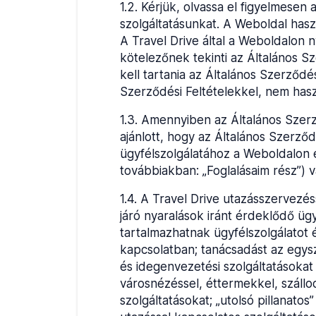
1.2
.
Kérjük, olvassa el figyelmesen 
szolgáltatásunkat. A Weboldal haszn
A Travel Drive által a Weboldalon 
kötelezőnek tekinti az Általános Sz
kell tartania az Általános Szerződé
Szerződési Feltételekkel, nem haszn
1.3
.
Amennyiben az Általános Szerz
ajánlott, hogy az Általános Szerződ
ügyfélszolgálatához a Weboldalon 
továbbiakban: „Foglalásaim rész”) v
1.4
.
A Travel Drive utazásszervezéss
járó nyaralások iránt érdeklődő ügy
tartalmazhatnak ügyfélszolgálatot 
kapcsolatban; tanácsadást az egysz
és idegenvezetési szolgáltatásokat 
városnézéssel, éttermekkel, szállo
szolgáltatásokat; „utolsó pillanat