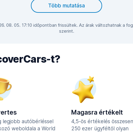
Több mutatása
 26. 08. 05. 17:10 időpontban frissültek. Az árak változhatnak a fo
szerint.
scoverCars-t?
yertes
Magasra értékelt
g legjobb autóbérléssel
4,5-ös értékelés összese
lkozó weboldala a World
250 ezer ügyféltől olyan