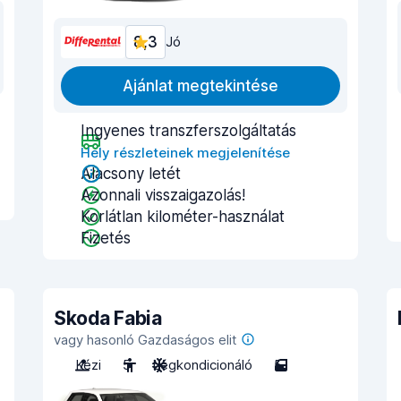
8,3
Jó
Ajánlat megtekintése
Ingyenes transzferszolgáltatás
Hely részleteinek megjelenítése
Alacsony letét
Azonnali visszaigazolás!
Korlátlan kilométer-használat
Fizetés
Skoda Fabia
vagy hasonló Gazdaságos elit
Kézi
5
Légkondicionáló
5