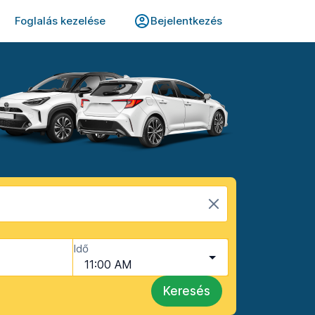
Foglalás kezelése
Bejelentkezés
Idő
11:00 AM
Keresés