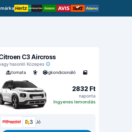
 márka
Citroen C3 Aircross
vagy hasonló Közepes
Automata
5
Légkondicionáló
5
2832 Ft
naponta
Ingyenes lemondás
8,3
Jó