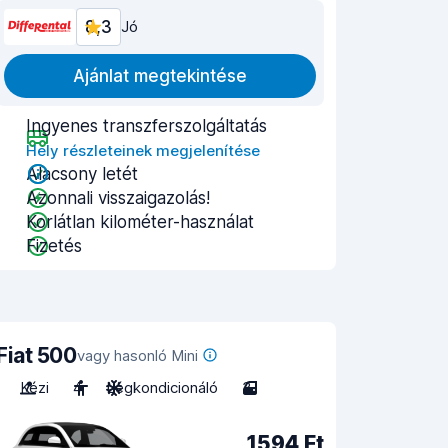
8,3
Jó
Ajánlat megtekintése
Ingyenes transzferszolgáltatás
Hely részleteinek megjelenítése
Alacsony letét
Azonnali visszaigazolás!
Korlátlan kilométer-használat
Fizetés
Fiat 500
vagy hasonló Mini
Kézi
4
Légkondicionáló
3
1594 Ft