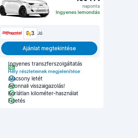
naponta
Ingyenes lemondás
8,3
Jó
Ajánlat megtekintése
Ingyenes transzferszolgáltatás
Hely részleteinek megjelenítése
Alacsony letét
Azonnali visszaigazolás!
Korlátlan kilométer-használat
Fizetés