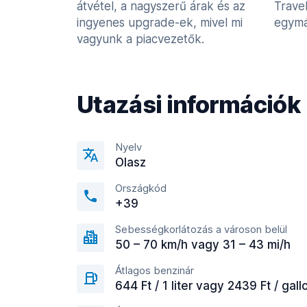
átvétel, a nagyszerű árak és az
Trave
ingyenes upgrade-ek, mivel mi
egymá
vagyunk a piacvezetők.
Utazási információk
Nyelv
Olasz
Országkód
+39
Sebességkorlátozás a városon belül
50 – 70 km/h vagy 31 – 43 mi/h
Átlagos benzinár
644 Ft / 1 liter vagy 2439 Ft / gall