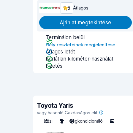
7,5
Átlagos
Ajánlat megtekintése
Terminálon belül
Hely részleteinek megjelenítése
Átlagos letét
Korlátlan kilométer-használat
Fizetés
Toyota Yaris
vagy hasonló Gazdaságos elit
Kézi
5
Légkondicionáló
5