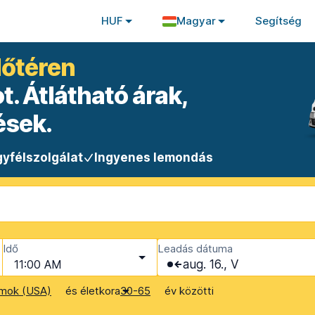
HUF
Magyar
Segítség
lőtéren
. Átlátható árak,
ések.
yfélszolgálat
Ingyenes lemondás
Idő
Leadás dátuma
11:00 AM
aug. 16., V
és életkora
év közötti
amok (USA)
30-65