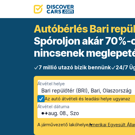
Autóbérlés Bari repü
Spóroljon akár 70%-ot
nincsenek meglepet
7 millió utazó bízik bennünk
24/7 Üg
Átvétel helye
Bari repülőtér (BRI), Bari, Olaszország
Az autó átvételi és leadási helye ugyanaz
Átvétel dátuma
aug. 08., Szo
A járművezető lakóhelye
Amerikai Egyesült Áll