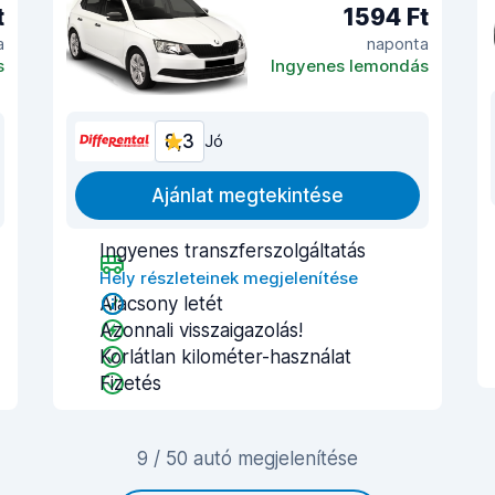
t
1594 Ft
a
naponta
s
Ingyenes lemondás
8,3
Jó
Ajánlat megtekintése
Ingyenes transzferszolgáltatás
Hely részleteinek megjelenítése
Alacsony letét
Azonnali visszaigazolás!
Korlátlan kilométer-használat
Fizetés
9 / 50 autó megjelenítése