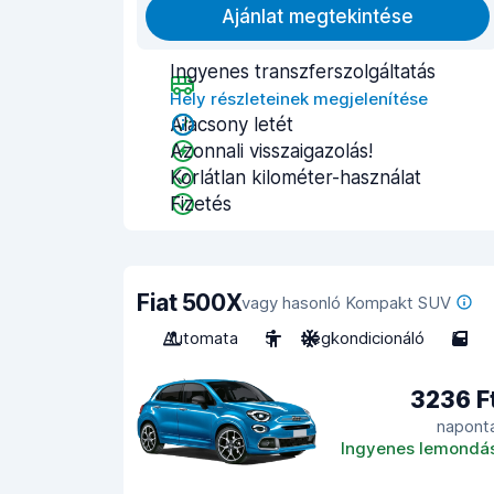
Ajánlat megtekintése
Ingyenes transzferszolgáltatás
Hely részleteinek megjelenítése
Alacsony letét
Azonnali visszaigazolás!
Korlátlan kilométer-használat
Fizetés
Fiat 500X
vagy hasonló Kompakt SUV
Automata
5
Légkondicionáló
5
3236 F
napont
Ingyenes lemondá