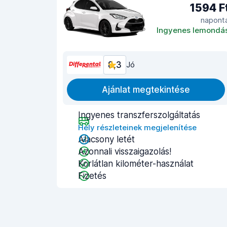
1594 F
napont
Ingyenes lemondá
8,3
Jó
Ajánlat megtekintése
Ingyenes transzferszolgáltatás
Hely részleteinek megjelenítése
Alacsony letét
Azonnali visszaigazolás!
Korlátlan kilométer-használat
Fizetés