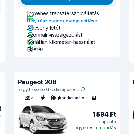
Ingyenes transzferszolgáltatás
Hely részleteinek megjelenítése
Alacsony letét
Azonnali visszaigazolás!
Korlátlan kilométer-használat
Fizetés
Peugeot 208
vagy hasonló Gazdaságos elit
Kézi
5
Légkondicionáló
5
t
1594 Ft
a
s
naponta
Ingyenes lemondás