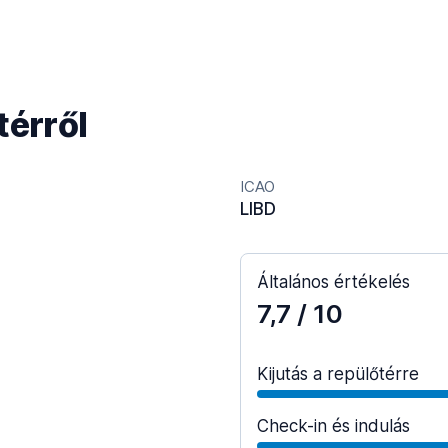
térről
ICAO
LIBD
Általános értékelés
7,7
/ 10
Kijutás a repülőtérre
Check-in és indulás