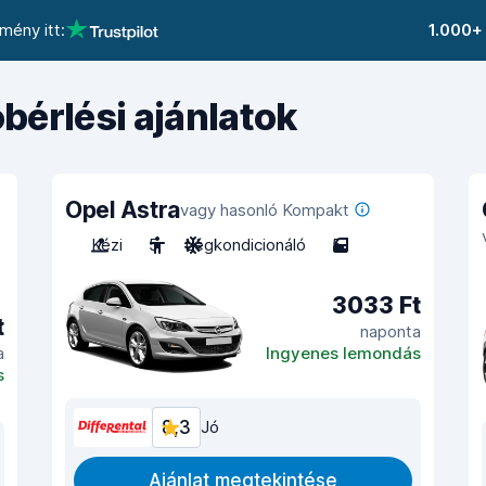
mény itt:
1.000+
bérlési ajánlatok
Opel Astra
vagy hasonló Kompakt
Kézi
5
Légkondicionáló
5
3033 Ft
t
naponta
a
Ingyenes lemondás
s
8,3
Jó
Ajánlat megtekintése