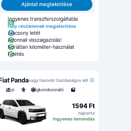
Ajánlat megtekintése
Ingyenes transzferszolgáltatás
Hely részleteinek megjelenítése
Alacsony letét
Azonnali visszaigazolás!
Korlátlan kilométer-használat
Fizetés
Fiat Panda
vagy hasonló Gazdaságos elit
Kézi
5
Légkondicionáló
5
1594 Ft
naponta
Ingyenes lemondás