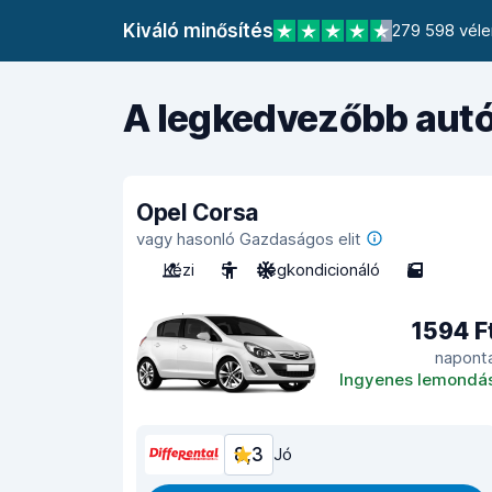
Kiváló minősítés
279 598 véle
A legkedvezőbb autó
Opel Corsa
vagy hasonló Gazdaságos elit
Kézi
5
Légkondicionáló
5
1594 F
napont
Ingyenes lemondá
8,3
Jó