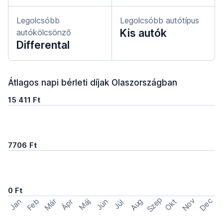
Legolcsóbb
Legolcsóbb autótípus
Kis autók
autókölcsönző
Differental
Átlagos napi bérleti díjak Olaszországban
15 411 Ft
7706 Ft
0 Ft
Szep
Nov
Dec
Feb
Aug
Már
Okt
Jan
Ápr
Máj
Jún
Júl