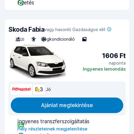
Fizetés
Skoda Fabia
vagy hasonló Gazdaságos elit
Kézi
5
Légkondicionáló
5
1606 Ft
naponta
Ingyenes lemondás
8,3
Jó
Ajánlat megtekintése
Ingyenes transzferszolgáltatás
Hely részleteinek megjelenítése