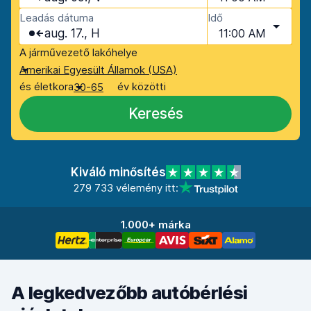
Leadás dátuma
Idő
aug. 17., H
11:00 AM
A járművezető lakóhelye
Amerikai Egyesült Államok (USA)
és életkora
év közötti
30-65
Keresés
Kiváló minősítés
279 733 vélemény itt:
1.000+ márka
A legkedvezőbb autóbérlési