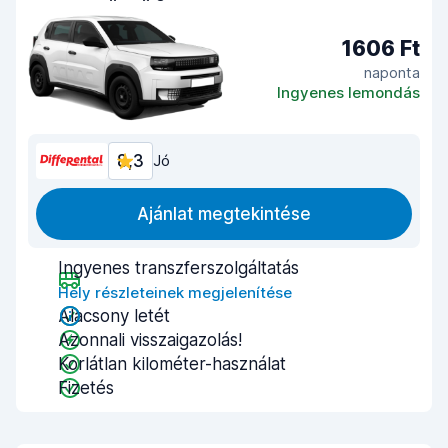
1606 Ft
naponta
Ingyenes lemondás
8,3
Jó
Ajánlat megtekintése
Ingyenes transzferszolgáltatás
Hely részleteinek megjelenítése
Alacsony letét
Azonnali visszaigazolás!
Korlátlan kilométer-használat
Fizetés