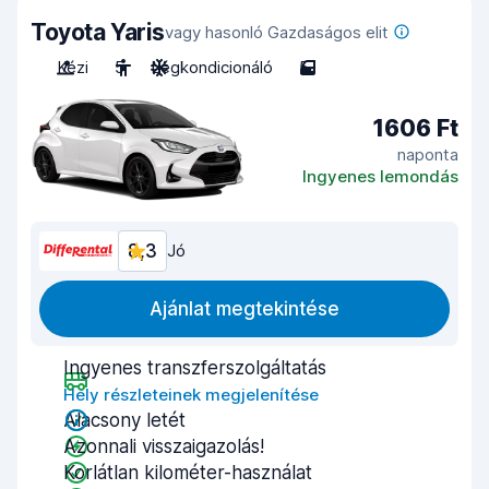
Toyota Yaris
vagy hasonló Gazdaságos elit
Kézi
5
Légkondicionáló
5
1606 Ft
naponta
Ingyenes lemondás
8,3
Jó
Ajánlat megtekintése
Ingyenes transzferszolgáltatás
Hely részleteinek megjelenítése
Alacsony letét
Azonnali visszaigazolás!
Korlátlan kilométer-használat