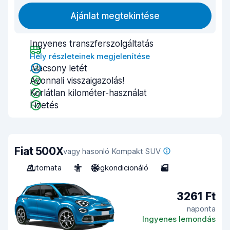
Ajánlat megtekintése
Ingyenes transzferszolgáltatás
Hely részleteinek megjelenítése
Alacsony letét
Azonnali visszaigazolás!
Korlátlan kilométer-használat
Fizetés
Fiat 500X
vagy hasonló Kompakt SUV
Automata
5
Légkondicionáló
5
3261 Ft
naponta
Ingyenes lemondás