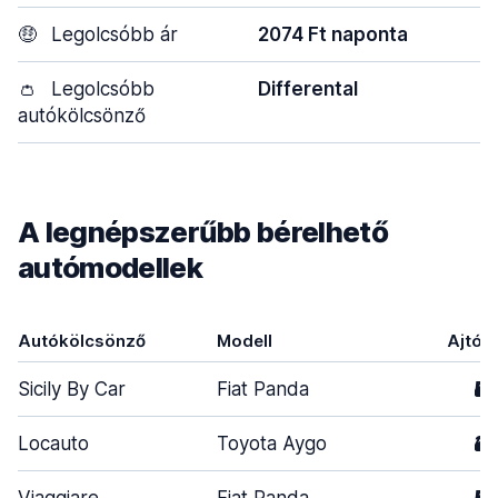
🤑
Legolcsóbb ár
2074 Ft naponta
👛
Legolcsóbb
Differental
autókölcsönző
A legnépszerűbb bérelhető
autómodellek
Autókölcsönző
Modell
Ajtók
Sicily By Car
Fiat Panda
5
Locauto
Toyota Aygo
3