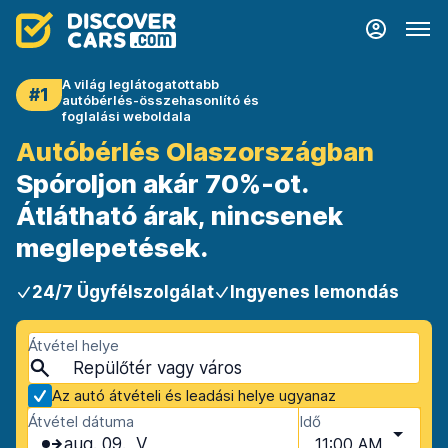
A világ leglátogatottabb
#1
autóbérlés-összehasonlító és
foglalási weboldala
Autóbérlés Olaszországban
Spóroljon akár 70%-ot.
Átlátható árak, nincsenek
meglepetések.
24/7 Ügyfélszolgálat
Ingyenes lemondás
Átvétel helye
Az autó átvételi és leadási helye ugyanaz
Átvétel dátuma
Idő
aug. 09., V
11:00 AM