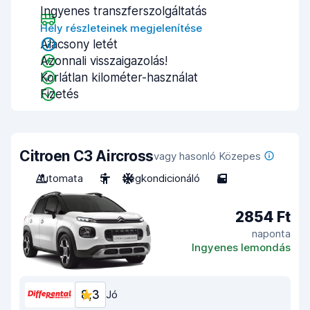
Ingyenes transzferszolgáltatás
Hely részleteinek megjelenítése
Alacsony letét
Azonnali visszaigazolás!
Korlátlan kilométer-használat
Fizetés
Citroen C3 Aircross
vagy hasonló Közepes
Automata
5
Légkondicionáló
5
2854 Ft
naponta
Ingyenes lemondás
8,3
Jó