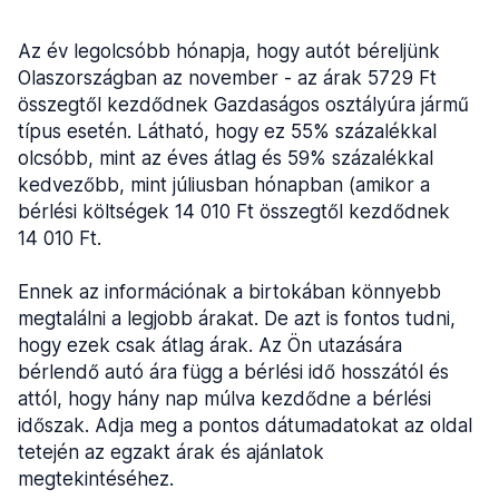
Az év legolcsóbb hónapja, hogy autót béreljünk
Olaszországban az november - az árak 5729 Ft
összegtől kezdődnek Gazdaságos osztályúra jármű
típus esetén. Látható, hogy ez 55% százalékkal
olcsóbb, mint az éves átlag és 59% százalékkal
kedvezőbb, mint júliusban hónapban (amikor a
bérlési költségek 14 010 Ft összegtől kezdődnek
14 010 Ft.
Ennek az információnak a birtokában könnyebb
megtalálni a legjobb árakat. De azt is fontos tudni,
hogy ezek csak átlag árak. Az Ön utazására
bérlendő autó ára függ a bérlési idő hosszától és
attól, hogy hány nap múlva kezdődne a bérlési
időszak. Adja meg a pontos dátumadatokat az oldal
tetején az egzakt árak és ajánlatok
megtekintéséhez.