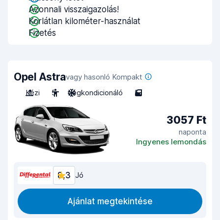
Azonnali visszaigazolás!
Korlátlan kilométer-használat
Fizetés
Opel Astra
vagy hasonló Kompakt
Kézi
5
Légkondicionáló
5
3057 Ft
naponta
Ingyenes lemondás
8,3
Jó
Ajánlat megtekintése