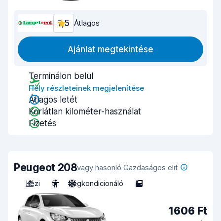
7,5
Átlagos
Ajánlat megtekintése
Terminálon belül
Hely részleteinek megjelenítése
Átlagos letét
Korlátlan kilométer-használat
Fizetés
Peugeot 208
vagy hasonló Gazdaságos elit
Kézi
5
Légkondicionáló
5
1606 Ft