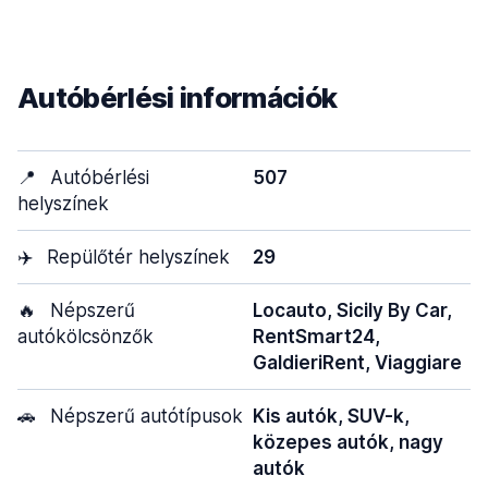
Autóbérlési információk
📍
Autóbérlési
507
helyszínek
✈️
Repülőtér helyszínek
29
🔥
Népszerű
Locauto, Sicily By Car,
autókölcsönzők
RentSmart24,
GaldieriRent, Viaggiare
🚗
Népszerű autótípusok
Kis autók, SUV-k,
közepes autók, nagy
autók