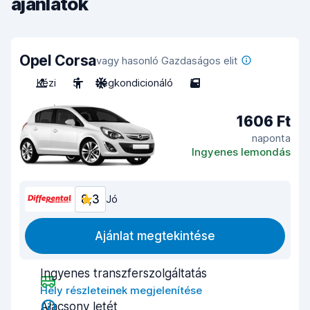
ajánlatok
Opel Corsa
vagy hasonló Gazdaságos elit
Kézi
5
Légkondicionáló
5
1606 Ft
naponta
Ingyenes lemondás
8,3
Jó
Ajánlat megtekintése
Ingyenes transzferszolgáltatás
Hely részleteinek megjelenítése
Alacsony letét