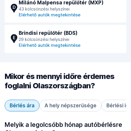
Milánó Malpensa repülőtér (MXP)
D
43 kölcsönzési helyszínei
Elérhető autók megtekintése
Brindisi repülőtér (BDS)
E
29 kölcsönzési helyszínei
Elérhető autók megtekintése
Mikor és mennyi időre érdemes
foglalni Olaszországban?
Bérlés ára
A hely népszerűsége
Bérlési id
Melyik a legolcsóbb hónap autóbérlésre