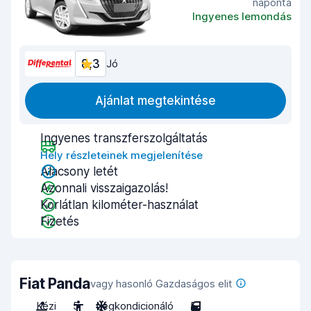
naponta
Ingyenes lemondás
8,3
Jó
Ajánlat megtekintése
Ingyenes transzferszolgáltatás
Hely részleteinek megjelenítése
Alacsony letét
Azonnali visszaigazolás!
Korlátlan kilométer-használat
Fizetés
Fiat Panda
vagy hasonló Gazdaságos elit
Kézi
5
Légkondicionáló
5