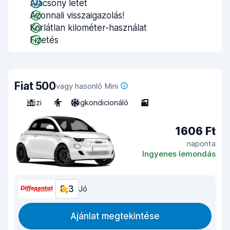
Alacsony letét
Azonnali visszaigazolás!
Korlátlan kilométer-használat
Fizetés
Fiat 500
vagy hasonló Mini
Kézi
4
Légkondicionáló
3
1606 Ft
naponta
Ingyenes lemondás
8,3
Jó
Ajánlat megtekintése