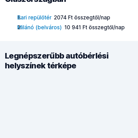
Bari repülőtér
2074 Ft összegtől/nap
Milánó (belváros)
10 941 Ft összegtől/nap
Legnépszerűbb autóbérlési
helyszínek térképe