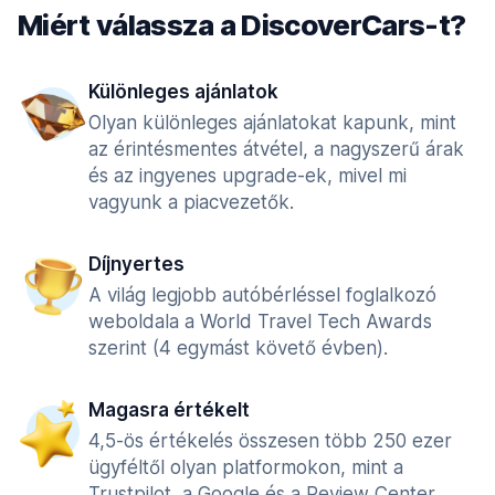
Miért válassza a DiscoverCars-t?
Különleges ajánlatok
Olyan különleges ajánlatokat kapunk, mint
az érintésmentes átvétel, a nagyszerű árak
és az ingyenes upgrade-ek, mivel mi
vagyunk a piacvezetők.
Díjnyertes
A világ legjobb autóbérléssel foglalkozó
weboldala a World Travel Tech Awards
szerint (4 egymást követő évben).
Magasra értékelt
4,5-ös értékelés összesen több 250 ezer
ügyféltől olyan platformokon, mint a
Trustpilot, a Google és a Review Center.