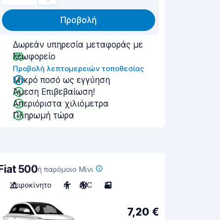
Προβολή
Δωρεάν υπηρεσία μεταφοράς με
λεωφορείο
Προβολή λεπτομερειών τοποθεσίας
Μικρό ποσό ως εγγύηση
Άμεση Επιβεβαίωση!
Απεριόριστα χιλιόμετρα
Πληρωμή τώρα
Fiat 500
ή παρόμοιο Μίνι
Χειροκίνητο
4
A/C
3
7,20 €