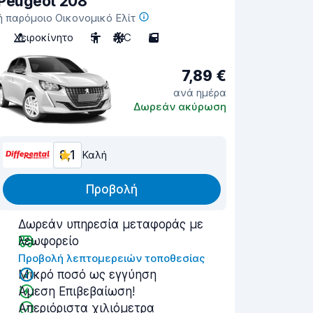
Peugeot 208
ή παρόμοιο Οικονομικό Ελίτ
Χειροκίνητο
5
A/C
5
7,89 €
ανά ημέρα
Δωρεάν ακύρωση
8,1
Καλή
Προβολή
Δωρεάν υπηρεσία μεταφοράς με
λεωφορείο
Προβολή λεπτομερειών τοποθεσίας
Μικρό ποσό ως εγγύηση
Άμεση Επιβεβαίωση!
Απεριόριστα χιλιόμετρα