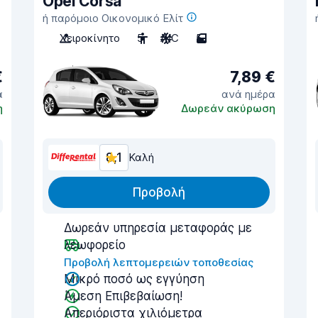
Opel Corsa
ή παρόμοιο Οικονομικό Ελίτ
Χειροκίνητο
5
A/C
5
€
7,89 €
α
ανά ημέρα
η
Δωρεάν ακύρωση
8,1
Καλή
Προβολή
Δωρεάν υπηρεσία μεταφοράς με
λεωφορείο
Προβολή λεπτομερειών τοποθεσίας
Μικρό ποσό ως εγγύηση
Άμεση Επιβεβαίωση!
Απεριόριστα χιλιόμετρα