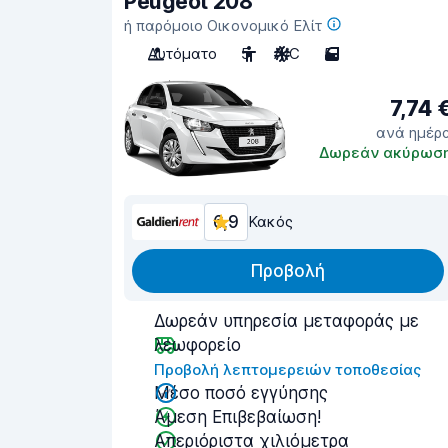
Peugeot 208
ή παρόμοιο Οικονομικό Ελίτ
Αυτόματο
5
A/C
5
7,74 
ανά ημέρ
Δωρεάν ακύρωσ
6,9
Κακός
Προβολή
Δωρεάν υπηρεσία μεταφοράς με
λεωφορείο
Προβολή λεπτομερειών τοποθεσίας
Μέσο ποσό εγγύησης
Άμεση Επιβεβαίωση!
Απεριόριστα χιλιόμετρα