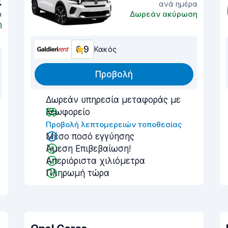
€
ανά ημέρα
α
Δωρεάν ακύρωση
η
6,9
Κακός
Προβολή
Δωρεάν υπηρεσία μεταφοράς με
λεωφορείο
Προβολή λεπτομερειών τοποθεσίας
Μέσο ποσό εγγύησης
Άμεση Επιβεβαίωση!
Απεριόριστα χιλιόμετρα
Πληρωμή τώρα