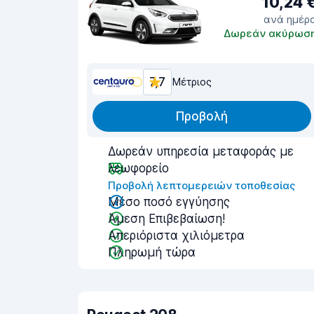
10,24 
ανά ημέρ
Δωρεάν ακύρωσ
7,7
Μέτριος
Προβολή
Δωρεάν υπηρεσία μεταφοράς με
λεωφορείο
Προβολή λεπτομερειών τοποθεσίας
Μέσο ποσό εγγύησης
Άμεση Επιβεβαίωση!
Απεριόριστα χιλιόμετρα
Πληρωμή τώρα