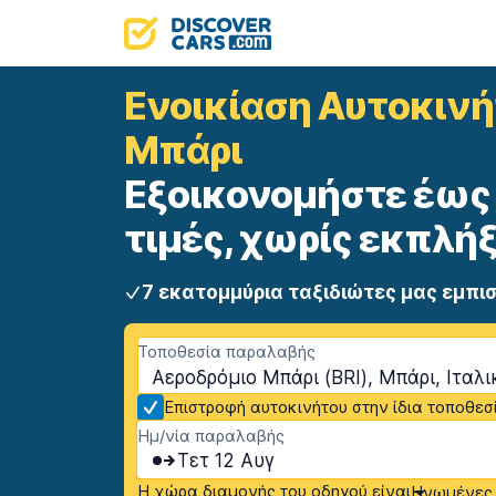
Ενοικίαση Αυτοκιν
Μπάρι
Εξοικονομήστε έως 
τιμές, χωρίς εκπλήξ
7 εκατομμύρια ταξιδιώτες μας εμπι
Τοποθεσία παραλαβής
Αεροδρόμιο Μπάρι (BRI), Μπάρι, Ιταλ
Επιστροφή αυτοκινήτου στην ίδια τοποθεσ
Ημ/νία παραλαβής
Τετ 12 Αυγ
Η χώρα διαμονής του οδηγού είναι
Ηνωμένες 