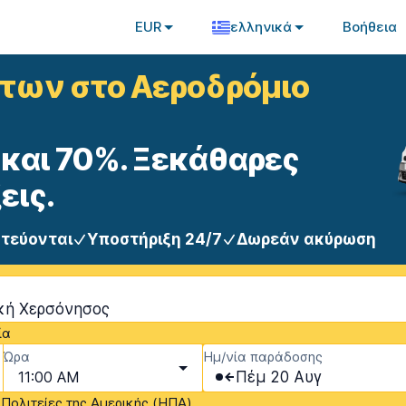
EUR
ελληνικά
Βοήθεια
ήτων στο Αεροδρόμιο
και 70%. Ξεκάθαρες
εις.
στεύονται
Υποστήριξη 24/7
Δωρεάν ακύρωση
ική Χερσόνησος
ία
Ώρα
Ημ/νία παράδοσης
11:00 AM
Πέμ 20 Αυγ
Πολιτείες της Αμερικής (ΗΠΑ)