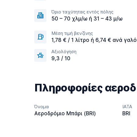
Όριο ταχύτητας εντός πόλης
50 – 70 χλμ/ω ή 31 – 43 μ/ω
Μέση τιμή βενζίνης
1,78 € / 1 λίτρο ή 6,74 € ανά γαλό
Αξιολόγηση
9,3 / 10
Πληροφορίες αεροδ
Όνομα
IATA
Αεροδρόμιο Μπάρι (BRI)
BRI