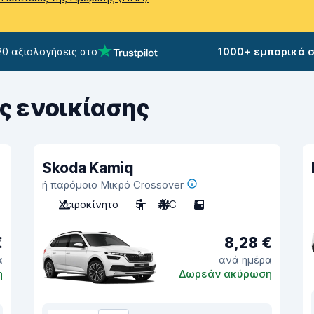
20 αξιολογήσεις στο
1000+ εμπορικά 
ς ενοικίασης
Skoda Kamiq
ή παρόμοιο Μικρό Crossover
Χειροκίνητο
5
A/C
5
€
8,28 €
α
ανά ημέρα
η
Δωρεάν ακύρωση