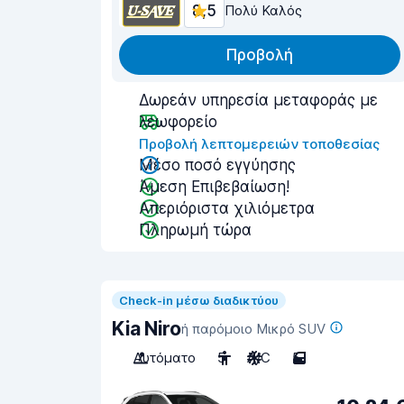
8,5
Πολύ Καλός
Προβολή
Δωρεάν υπηρεσία μεταφοράς με
λεωφορείο
Προβολή λεπτομερειών τοποθεσίας
Μέσο ποσό εγγύησης
Άμεση Επιβεβαίωση!
Απεριόριστα χιλιόμετρα
Πληρωμή τώρα
Check-in μέσω διαδικτύου
Kia Niro
ή παρόμοιο Μικρό SUV
Αυτόματο
5
A/C
5