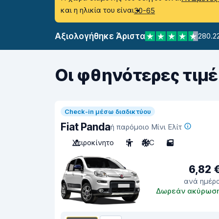
και η ηλικία του είναι
30-65
Αξιολογήθηκε Άριστα
280.2
Οι φθηνότερες τιμέ
Check-in μέσω διαδικτύου
Fiat Panda
ή παρόμοιο Μίνι Ελίτ
Χειροκίνητο
5
A/C
5
6,82 
ανά ημέρ
Δωρεάν ακύρωσ