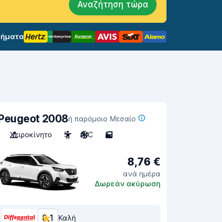
Αναζήτηση τώρα
σήματα
Peugeot 2008
ή παρόμοιο Μεσαίο
Χειροκίνητο
5
A/C
5
8,76 €
ανά ημέρα
Δωρεάν ακύρωση
8,1
Καλή