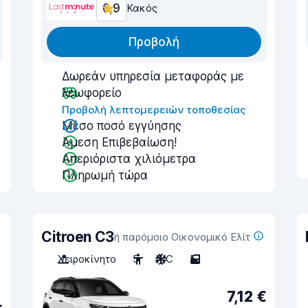
6,9
Κακός
Προβολή
Δωρεάν υπηρεσία μεταφοράς με
λεωφορείο
Προβολή λεπτομερειών τοποθεσίας
Μέσο ποσό εγγύησης
Άμεση Επιβεβαίωση!
Απεριόριστα χιλιόμετρα
Πληρωμή τώρα
Citroen C3
ή παρόμοιο Οικονομικό Ελίτ
Χειροκίνητο
5
A/C
5
7,12 €