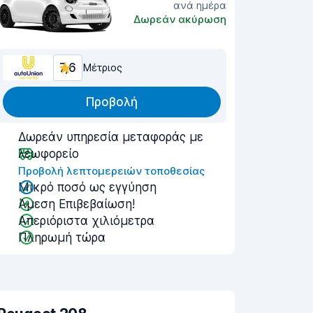
ανά ημέρα
Δωρεάν ακύρωση
7,6
Μέτριος
Προβολή
Δωρεάν υπηρεσία μεταφοράς με
λεωφορείο
Προβολή λεπτομερειών τοποθεσίας
Μικρό ποσό ως εγγύηση
Άμεση Επιβεβαίωση!
Απεριόριστα χιλιόμετρα
Πληρωμή τώρα