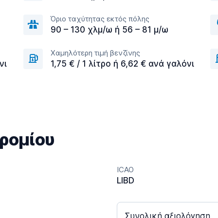
Όριο ταχύτητας εκτός πόλης
90 – 130 χλμ/ω ή 56 – 81 μ/ω
Χαμηλότερη τιμή βενζίνης
νι
1,75 € / 1 λίτρο ή 6,62 € ανά γαλόνι
ρομίου
ICAO
LIBD
Συνολική αξιολόγηση