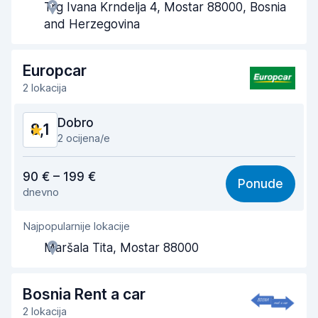
Trg Ivana Krndelja 4, Mostar 88000, Bosnia
Brzina preuzimanja vozila
8,1
and Herzegovina
Brzina vraćanja vozila
8,3
Europcar
Čistoća automobila
8,4
2 lokacija
Stanje vozila
8,1
Dobro
8,1
2 ocijena/e
Vrijednost za novac
7,8
90 € – 199 €
Ponude
dnevno
Lakoća pronalaženja
8,1
Najpopularnije lokacije
Pomoć agenta
7,8
Maršala Tita, Mostar 88000
Brzina preuzimanja vozila
7,9
Brzina vraćanja vozila
8,1
Bosnia Rent a car
2 lokacija