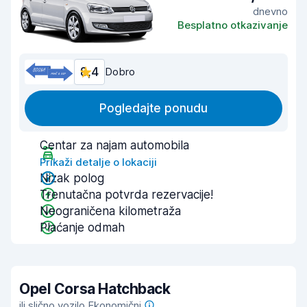
dnevno
Besplatno otkazivanje
8,4
Dobro
Pogledajte ponudu
Centar za najam automobila
Prikaži detalje o lokaciji
Nizak polog
Trenutačna potvrda rezervacije!
Neograničena kilometraža
Plaćanje odmah
Opel Corsa Hatchback
ili slično vozilo Ekonomični