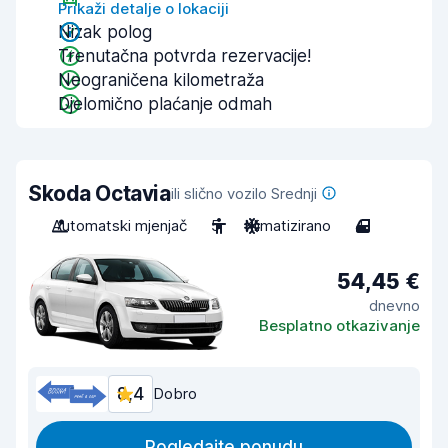
Prikaži detalje o lokaciji
Nizak polog
Trenutačna potvrda rezervacije!
Neograničena kilometraža
Djelomično plaćanje odmah
Skoda Octavia
ili slično vozilo Srednji
Automatski mjenjač
5
Klimatizirano
4
54,45 €
dnevno
Besplatno otkazivanje
8,4
Dobro
Pogledajte ponudu