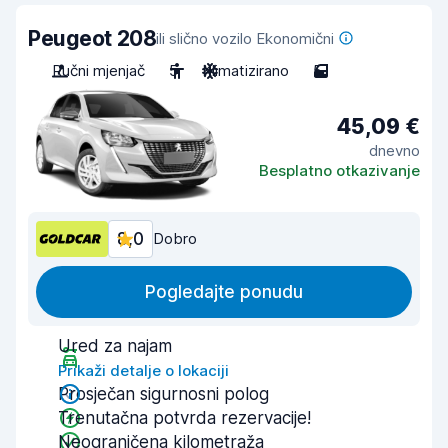
Peugeot 208
ili slično vozilo Ekonomični
Ručni mjenjač
5
Klimatizirano
5
45,09 €
dnevno
Besplatno otkazivanje
8,0
Dobro
Pogledajte ponudu
Ured za najam
Prikaži detalje o lokaciji
Prosječan sigurnosni polog
Trenutačna potvrda rezervacije!
Neograničena kilometraža