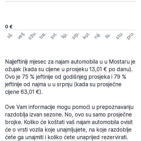
0 €
ožu.
velj.
pro.
srp.
stu.
kol.
tra.
svi.
ruj.
lip.
sij.
lis.
Najjeftiniji mjesec za najam automobila u u Mostaru je
ožujak (kada su cijene u prosjeku 13,01 € po danu).
Ovo je 75 % jeftinije od godišnjeg prosjeka i 79 %
jeftinije od najma u u srpnju (kada su prosječne
cijene 63,01 €).
Ove Vam informacije mogu pomoći u prepoznavanju
razdoblja izvan sezone. No, ovo su samo prosječne
brojke. Koliko će koštati vaš najam automobila ovisit
će o vrsti vozila koje unajmljujete, na koje razdoblje
ćete ga unajmiti i koliko ćete unaprijed rezervirati.