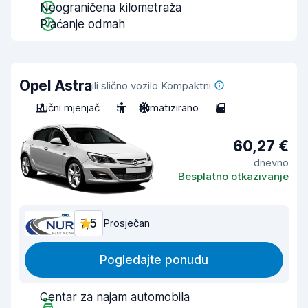
Neograničena kilometraža
Plaćanje odmah
Opel Astra
ili slično vozilo Kompaktni
Ručni mjenjač
5
Klimatizirano
5
60,27 €
dnevno
Besplatno otkazivanje
7,5
Prosječan
Pogledajte ponudu
Centar za najam automobila