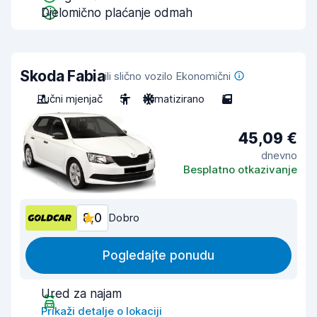
Djelomično plaćanje odmah
Skoda Fabia
ili slično vozilo Ekonomični
Ručni mjenjač
5
Klimatizirano
5
45,09 €
dnevno
Besplatno otkazivanje
8,0
Dobro
Pogledajte ponudu
Ured za najam
Prikaži detalje o lokaciji