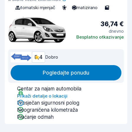
Automatski mjenjač
5
Klimatizirano
5
36,74 €
dnevno
Besplatno otkazivanje
8,4
Dobro
Pogledajte ponudu
Centar za najam automobila
Prikaži detalje o lokaciji
Prosječan sigurnosni polog
Neograničena kilometraža
Plaćanje odmah