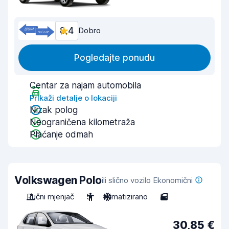
8,4
Dobro
Pogledajte ponudu
Centar za najam automobila
Prikaži detalje o lokaciji
Nizak polog
Neograničena kilometraža
Plaćanje odmah
Volkswagen Polo
ili slično vozilo Ekonomični
Ručni mjenjač
5
Klimatizirano
5
30,85 €