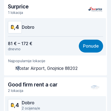
Brzina vraćanja vozila
8,2
Surprice
1 lokacija
Čistoća automobila
8,6
8,4
Stanje vozila
Dobro
8,5
Vrijednost za novac
8,5
81 € – 172 €
Ponude
dnevno
Lakoća pronalaženja
8,2
Najpopularnije lokacije
Pomoć agenta
8,7
Mostar Airport, Gnojnice 88202
Brzina preuzimanja vozila
8,0
Brzina vraćanja vozila
8,2
Good firm rent a car
2 lokacija
Čistoća automobila
8,6
Dobro
8,4
Stanje vozila
8,4
2 ocijena/e