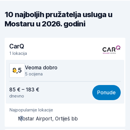
10 najboljih pružatelja usluga u
Mostaru u 2026. godini
CarQ
1 lokacija
Veoma dobro
8,5
5 ocijena
Vrijednost za novac
8,8
85 € – 183 €
Ponude
dnevno
Lakoća pronalaženja
8,2
Najpopularnije lokacije
Pomoć agenta
8,8
Mostar Airport, Ortiješ bb
Brzina preuzimanja vozila
8,1