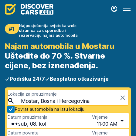
Najposjećenija svjetska web-
#1
stranica za usporedbu i
rezervaciju najma automobila
Najam automobila u Mostaru
Uštedite do 70 %. Stvarne
cijene, bez iznenađenja.
Podrška 24/7
Besplatno otkazivanje
Lokacija za preuzimanje
Mostar, Bosna i Hercegovina
Povrat automobila na istu lokaciju
Datum preuzimanja
Vrijeme
sub, 08. kol
11:00 AM
Datum povrata
Vrijeme