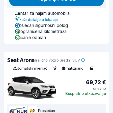
Centar za najam automobila
Prikaži detalje o lokaciji
Prosječan sigurnosni polog
Neograničena kilometraža
Plaćanje odmah
Seat Arona
ili slično vozilo Srednji SUV
Automatski mjenjač
5
Klimatizirano
5
69,72 €
dnevno
Besplatno otkazivanje
7,5
Prosječan