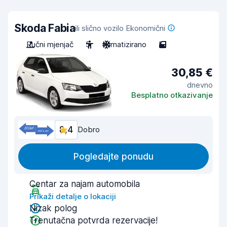
Skoda Fabia
ili slično vozilo Ekonomični
Ručni mjenjač
5
Klimatizirano
5
30,85 €
dnevno
Besplatno otkazivanje
8,4
Dobro
Pogledajte ponudu
Centar za najam automobila
Prikaži detalje o lokaciji
Nizak polog
Trenutačna potvrda rezervacije!