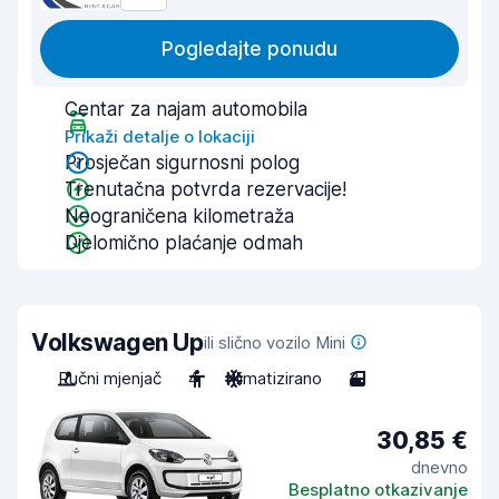
Pogledajte ponudu
Centar za najam automobila
Prikaži detalje o lokaciji
Prosječan sigurnosni polog
Trenutačna potvrda rezervacije!
Neograničena kilometraža
Djelomično plaćanje odmah
Volkswagen Up
ili slično vozilo Mini
Ručni mjenjač
4
Klimatizirano
3
30,85 €
dnevno
Besplatno otkazivanje