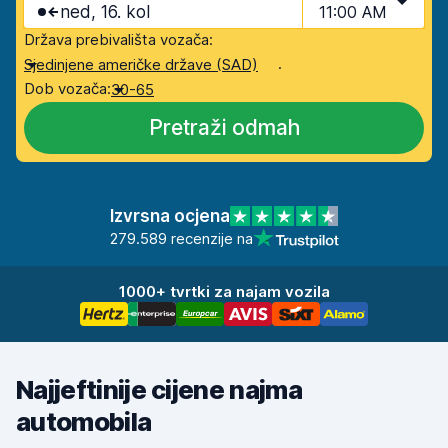
ned, 16. kol
11:00 AM
Država prebivališta vozača:
.
Sjedinjene američke države (SAD)
Dob vozača:
30-65
Pretraži odmah
Izvrsna ocjena
279.589 recenzije na
1000+ tvrtki za najam vozila
Najjeftinije cijene najma
automobila