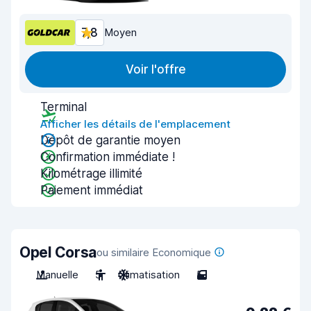
7,8
Moyen
Voir l'offre
Terminal
Afficher les détails de l'emplacement
Dépôt de garantie moyen
Confirmation immédiate !
Kilométrage illimité
Paiement immédiat
Opel Corsa
ou similaire Economique
Manuelle
5
Climatisation
5