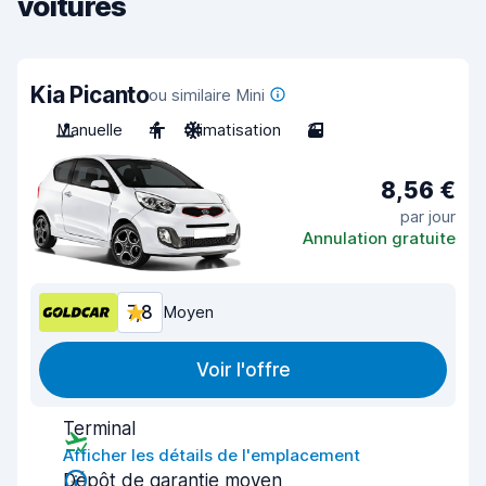
voitures
Kia Picanto
ou similaire Mini
Manuelle
4
Climatisation
3
8,56 €
par jour
Annulation gratuite
7,8
Moyen
Voir l'offre
Terminal
Afficher les détails de l'emplacement
Dépôt de garantie moyen