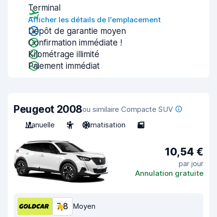
Terminal
Afficher les détails de l'emplacement
Dépôt de garantie moyen
Confirmation immédiate !
Kilométrage illimité
Paiement immédiat
Peugeot 2008
ou similaire Compacte SUV
Manuelle
5
Climatisation
5
10,54 €
par jour
Annulation gratuite
7,8
Moyen