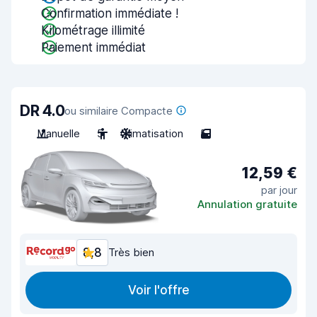
Confirmation immédiate !
Kilométrage illimité
Paiement immédiat
DR 4.0
ou similaire Compacte
Manuelle
5
Climatisation
5
12,59 €
par jour
Annulation gratuite
8,8
Très bien
Voir l'offre