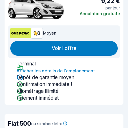
9,22 €
par jour
Annulation gratuite
7,8
Moyen
Voir l'offre
Terminal
Afficher les détails de l'emplacement
Dépôt de garantie moyen
Confirmation immédiate !
Kilométrage illimité
Paiement immédiat
Fiat 500
ou similaire Mini