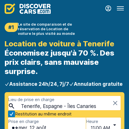
Le site de comparaison et de
#1
réservation de Location de
voiture le plus visité au monde
Location de voiture à Tenerife
Économisez jusqu'à 70 %. Des
prix clairs, sans mauvaise
surprise.
Assistance 24h/24, 7j/7
Annulation gratuite
Lieu de prise en charge
Tenerife, Espagne - Îles Canaries
Restitution au même endroit
Prise en charge
Heure
mer. 12 août
11:00 AM