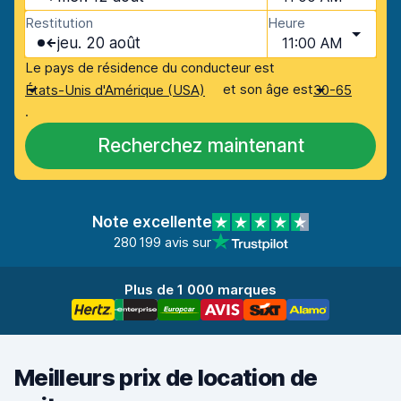
Restitution
Heure
jeu. 20 août
11:00 AM
Le pays de résidence du conducteur est
et son âge est
États-Unis d'Amérique (USA)
30-65
.
Recherchez maintenant
Note excellente
280 199 avis sur
Plus de 1 000 marques
Meilleurs prix de location de