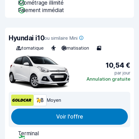
Kilométrage illimité
Paiement immédiat
Hyundai i10
ou similaire Mini
Automatique
4
Climatisation
3
10,54 €
par jour
Annulation gratuite
7,8
Moyen
Voir l'offre
Terminal