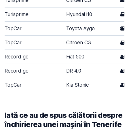
Turisprime
Citroen C3
5
Turisprime
Hyundai i10
5
TopCar
Toyota Aygo
2
TopCar
Citroen C3
5
Record go
Fiat 500
3
Record go
DR 4.0
5
TopCar
Kia Stonic
4
Iată ce au de spus călătorii despre
închirierea unei mașini în Tenerife