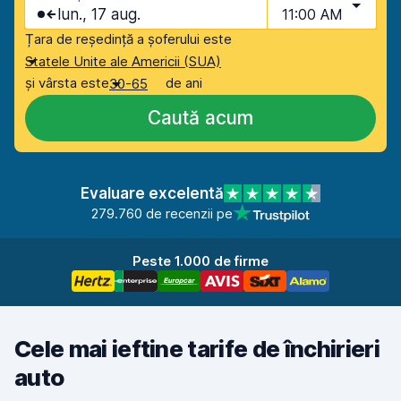
lun., 17 aug.
11:00 AM
Țara de reședință a șoferului este
Statele Unite ale Americii (SUA)
și vârsta este
de ani
30-65
Caută acum
Evaluare excelentă
279.760 de recenzii pe
Peste 1.000 de firme
Cele mai ieftine tarife de închirieri
auto