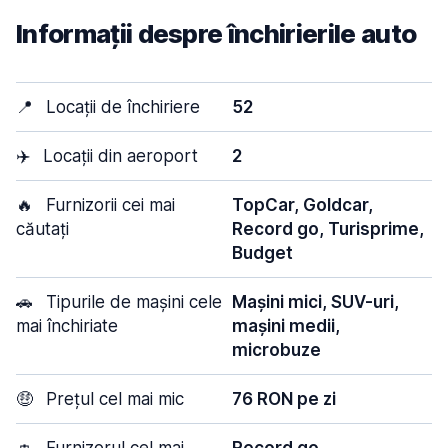
Informații despre închirierile auto
📍
Locații de închiriere
52
✈️
Locații din aeroport
2
🔥
Furnizorii cei mai
TopCar, Goldcar,
căutați
Record go, Turisprime,
Budget
🚗
Tipurile de mașini cele
Mașini mici, SUV-uri,
mai închiriate
mașini medii,
microbuze
🤑
Prețul cel mai mic
76 RON pe zi