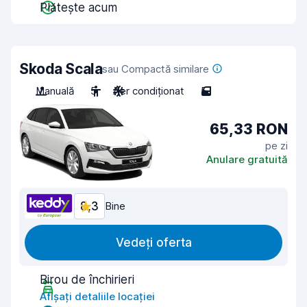
Plătește acum
Skoda Scala
sau Compactă similare
Manuală
5
Aer condiționat
5
65,33 RON
pe zi
Anulare gratuită
8,3
Bine
Vedeți oferta
Birou de închirieri
Afișați detaliile locației