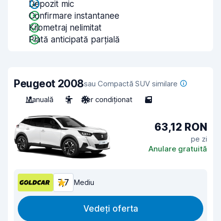
Depozit mic
Confirmare instantanee
Kilometraj nelimitat
Plată anticipată parțială
Peugeot 2008
sau Compactă SUV similare
Manuală
5
Aer condiționat
5
63,12 RON
pe zi
Anulare gratuită
7,7
Mediu
Vedeți oferta