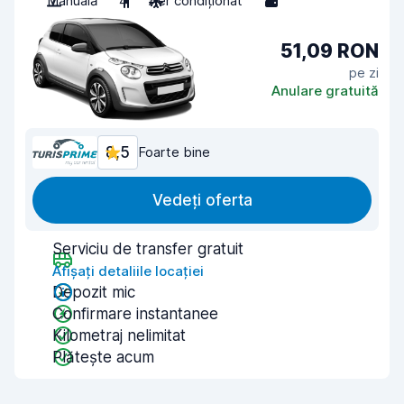
Manuală
4
Aer condiționat
3
51,09 RON
pe zi
Anulare gratuită
8,5
Foarte bine
Vedeți oferta
Serviciu de transfer gratuit
Afișați detaliile locației
Depozit mic
Confirmare instantanee
Kilometraj nelimitat
Plătește acum