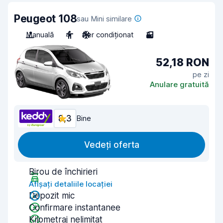
Peugeot 108
sau Mini similare
Manuală
4
Aer condiționat
3
52,18 RON
pe zi
Anulare gratuită
8,3
Bine
Vedeți oferta
Birou de închirieri
Afișați detaliile locației
Depozit mic
Confirmare instantanee
Kilometraj nelimitat