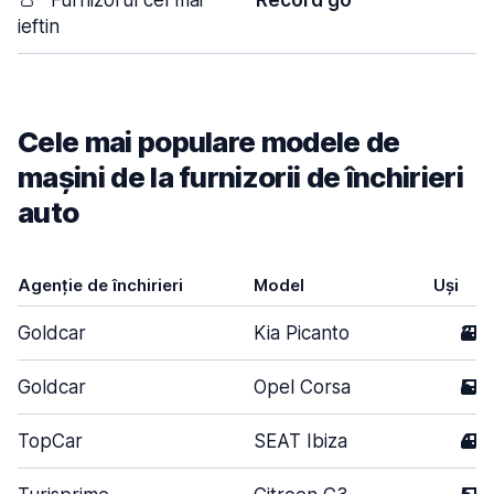
👛
Furnizorul cel mai
Record go
ieftin
Cele mai populare modele de
mașini de la furnizorii de închirieri
auto
Agenție de închirieri
Model
Uși
Goldcar
Kia Picanto
3
Goldcar
Opel Corsa
5
TopCar
SEAT Ibiza
4