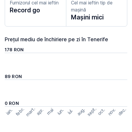
Furnizorul cel mai ieftin
Cel mai ieftin tip de
Record go
mașină
Mașini mici
Prețul mediu de închiriere pe zi în Tenerife
178 RON
89 RON
0 RON
mart.
sept.
febr.
dec.
aug.
nov.
oct.
apr.
mai
ian.
iun.
iul.