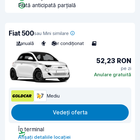
Plată anticipată parțială
Fiat 500
sau Mini similare
Manuală
4
Aer condiționat
3
52,23 RON
pe zi
Anulare gratuită
7,7
Mediu
Vedeți oferta
În terminal
Afișați detaliile locației