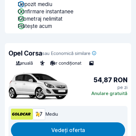
Depozit mediu
Confirmare instantanee
Kilometraj nelimitat
Plătește acum
Opel Corsa
sau Economică similare
Manuală
5
Aer condiționat
5
54,87 RON
pe zi
Anulare gratuită
7,7
Mediu
Vedeți oferta