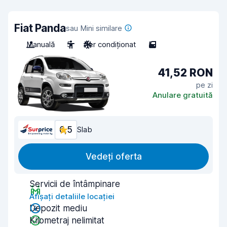
Fiat Panda
sau Mini similare
Manuală
5
Aer condiționat
5
41,52 RON
pe zi
Anulare gratuită
6,5
Slab
Vedeți oferta
Servicii de întâmpinare
Afișați detaliile locației
Depozit mediu
Kilometraj nelimitat