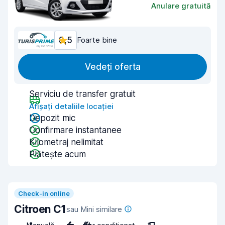
Anulare gratuită
8,5
Foarte bine
Vedeți oferta
Serviciu de transfer gratuit
Afișați detaliile locației
Depozit mic
Confirmare instantanee
Kilometraj nelimitat
Plătește acum
Check-in online
Citroen C1
sau Mini similare