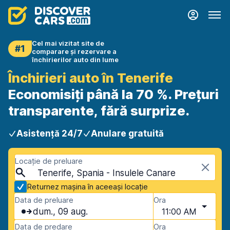
Cel mai vizitat site de
#1
comparare și rezervare a
închirierilor auto din lume
Închirieri auto în Tenerife
Economisiți până la 70 %. Prețuri
transparente, fără surprize.
Asistență 24/7
Anulare gratuită
Locație de preluare
Tenerife, Spania - Insulele Canare
Returnez mașina în aceeași locație
Data de preluare
Ora
dum., 09 aug.
11:00 AM
Data de predare
Ora