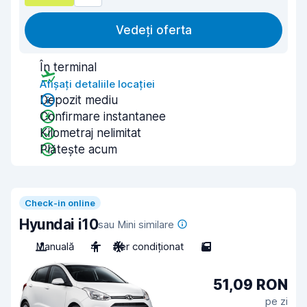
Vedeți oferta
În terminal
Afișați detaliile locației
Depozit mediu
Confirmare instantanee
Kilometraj nelimitat
Plătește acum
Check-in online
Hyundai i10
sau Mini similare
Manuală
4
Aer condiționat
5
51,09 RON
pe zi