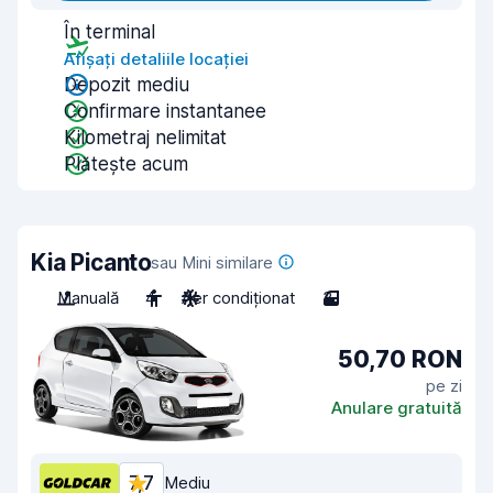
În terminal
Afișați detaliile locației
Depozit mediu
Confirmare instantanee
Kilometraj nelimitat
Plătește acum
Kia Picanto
sau Mini similare
Manuală
4
Aer condiționat
3
50,70 RON
pe zi
Anulare gratuită
7,7
Mediu