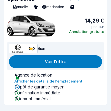
Manuelle
5
Climatisation
5
14,29 €
par jour
Annulation gratuite
8,2
Bien
Voir l'offre
Agence de location
Afficher les détails de l'emplacement
Dépôt de garantie moyen
Confirmation immédiate !
Paiement immédiat