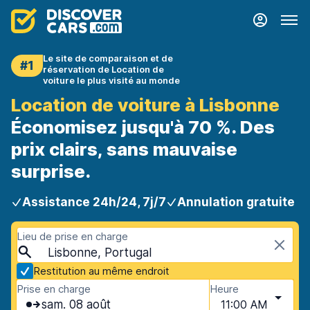
Le site de comparaison et de
#1
réservation de Location de
voiture le plus visité au monde
Location de voiture à Lisbonne
Économisez jusqu'à 70 %. Des
prix clairs, sans mauvaise
surprise.
Assistance 24h/24, 7j/7
Annulation gratuite
Lieu de prise en charge
Lisbonne, Portugal
Restitution au même endroit
Prise en charge
Heure
sam. 08 août
11:00 AM