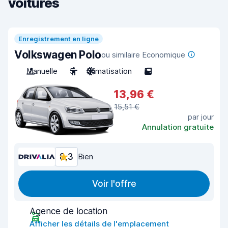
voitures
Enregistrement en ligne
Volkswagen Polo
ou similaire Economique
Manuelle
5
Climatisation
5
13,96 €
15,51 €
par jour
Annulation gratuite
8,3
Bien
Voir l'offre
Agence de location
Afficher les détails de l'emplacement