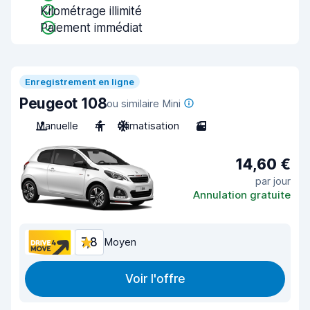
Kilométrage illimité
Paiement immédiat
Enregistrement en ligne
Peugeot 108
ou similaire Mini
Manuelle
4
Climatisation
3
14,60 €
par jour
Annulation gratuite
7,8
Moyen
Voir l'offre