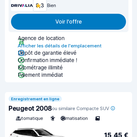
8,3
Bien
Voir l'offre
Agence de location
Afficher les détails de l'emplacement
Dépôt de garantie élevé
Confirmation immédiate !
Kilométrage illimité
Paiement immédiat
Enregistrement en ligne
Peugeot 2008
ou similaire Compacte SUV
Automatique
5
Climatisation
5
15,45 €