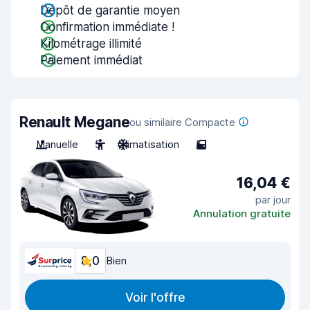
Dépôt de garantie moyen
Confirmation immédiate !
Kilométrage illimité
Paiement immédiat
Renault Megane
ou similaire Compacte
Manuelle
5
Climatisation
5
16,04 €
par jour
Annulation gratuite
8,0
Bien
Voir l'offre