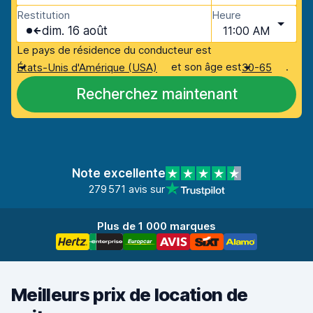
Restitution
Heure
dim. 16 août
11:00 AM
Le pays de résidence du conducteur est
et son âge est
.
États-Unis d'Amérique (USA)
30-65
Recherchez maintenant
Note excellente
279 571 avis sur
Plus de 1 000 marques
Meilleurs prix de location de