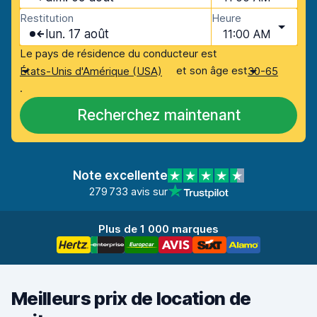
Restitution
Heure
lun. 17 août
11:00 AM
Le pays de résidence du conducteur est
et son âge est
États-Unis d'Amérique (USA)
30-65
.
Recherchez maintenant
Note excellente
279 733 avis sur
Plus de 1 000 marques
Meilleurs prix de location de