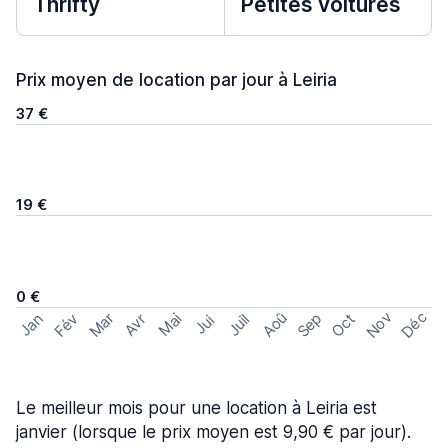
Thrifty
Petites voitures
Prix moyen de location par jour à Leiria
37 €
19 €
0 €
Nov
Déc
Aoû
Sep
Mar
Fév
Oct
Jan
Mai
Avr
Juil
Jui
Le meilleur mois pour une location à Leiria est
janvier (lorsque le prix moyen est 9,90 € par jour).