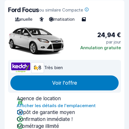
Ford Focus
ou similaire Compacte
Manuelle
5
Climatisation
5
24,94 €
par jour
Annulation gratuite
8,8
Très bien
Voir l'offre
Agence de location
Afficher les détails de l'emplacement
Dépôt de garantie moyen
Confirmation immédiate !
Kilométrage illimité