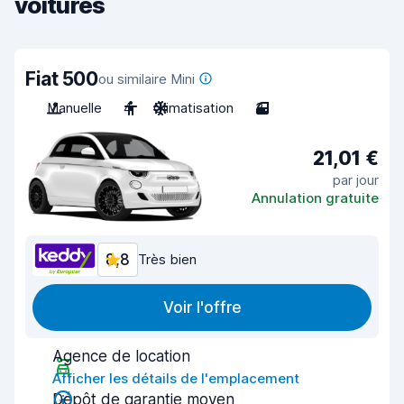
voitures
Fiat 500
ou similaire Mini
Manuelle
4
Climatisation
3
21,01 €
par jour
Annulation gratuite
8,8
Très bien
Voir l'offre
Agence de location
Afficher les détails de l'emplacement
Dépôt de garantie moyen