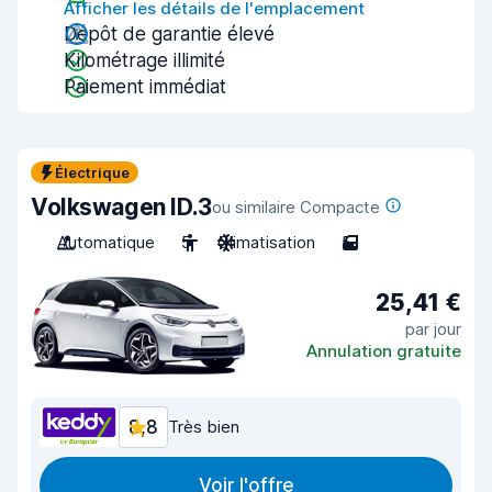
Afficher les détails de l'emplacement
Dépôt de garantie élevé
Kilométrage illimité
Paiement immédiat
Électrique
Volkswagen ID.3
ou similaire Compacte
Automatique
5
Climatisation
5
25,41 €
par jour
Annulation gratuite
8,8
Très bien
Voir l'offre