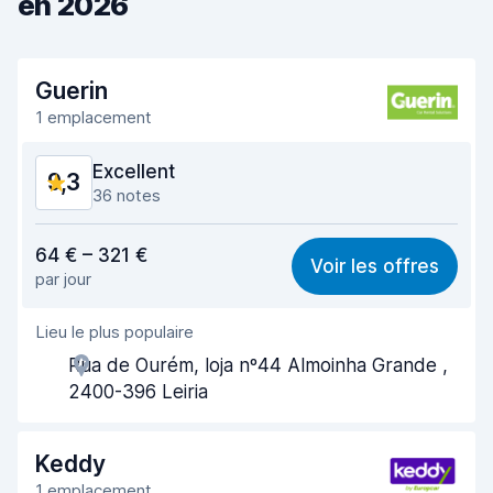
en 2026
Guerin
1 emplacement
Excellent
9,3
36 notes
Rapport qualité-prix
8,7
64 € – 321 €
Voir les offres
par jour
Recherche facile
9,5
Lieu le plus populaire
Agent serviable
9,3
Rua de Ourém, loja nº44 Almoinha Grande ,
Prise en charge rapide
9,4
2400-396 Leiria
Restitution rapide
9,5
Keddy
Propreté de la voiture
9,5
1 emplacement