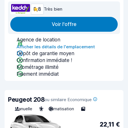
8,8
Très bien
Voir l'offre
Agence de location
Afficher les détails de l'emplacement
Dépôt de garantie moyen
Confirmation immédiate !
Kilométrage illimité
Paiement immédiat
Peugeot 208
ou similaire Economique
Manuelle
5
Climatisation
5
22,11 €