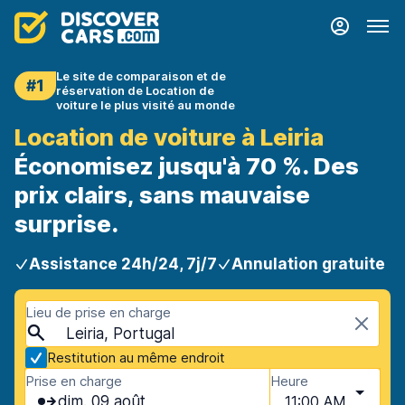
Le site de comparaison et de
#1
réservation de Location de
voiture le plus visité au monde
Location de voiture à Leiria
Économisez jusqu'à 70 %. Des
prix clairs, sans mauvaise
surprise.
Assistance 24h/24, 7j/7
Annulation gratuite
Lieu de prise en charge
Leiria, Portugal
Restitution au même endroit
Prise en charge
Heure
dim. 09 août
11:00 AM