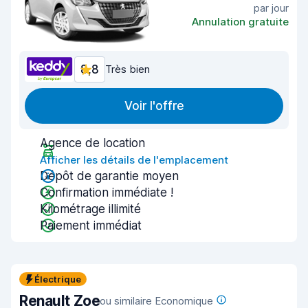
par jour
Annulation gratuite
8,8
Très bien
Voir l'offre
Agence de location
Afficher les détails de l'emplacement
Dépôt de garantie moyen
Confirmation immédiate !
Kilométrage illimité
Paiement immédiat
Électrique
Renault Zoe
ou similaire Economique