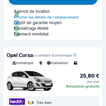
Agence de location
Afficher les détails de l'emplacement
Dépôt de garantie moyen
Kilométrage illimité
Paiement immédiat
Opel Corsa
ou similaire Economique
Automatique
5
Climatisation
5
25,80 €
par jour
Annulation gratuite
8,8
Très bien