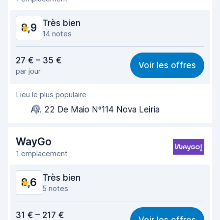
État du véhicule
9,3
Très bien
8,9
14 notes
Rapport qualité-prix
8,2
27 € – 35 €
Voir les offres
par jour
Recherche facile
9,1
Lieu le plus populaire
Agent serviable
8,5
Av. 22 De Maio Nº114 Nova Leiria
Prise en charge rapide
9,1
Restitution rapide
9,3
WayGo
1 emplacement
Propreté de la voiture
9,1
Très bien
8,6
État du véhicule
8,7
5 notes
Rapport qualité-prix
8,5
31 € – 217 €
Voir les offres