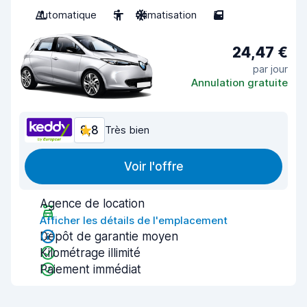
Automatique
5
Climatisation
5
24,47 €
par jour
Annulation gratuite
8,8
Très bien
Voir l'offre
Agence de location
Afficher les détails de l'emplacement
Dépôt de garantie moyen
Kilométrage illimité
Paiement immédiat