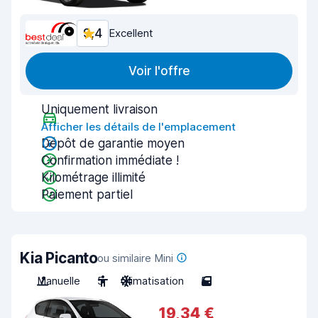
9,4
Excellent
Voir l'offre
Uniquement livraison
Afficher les détails de l'emplacement
Dépôt de garantie moyen
Confirmation immédiate !
Kilométrage illimité
Paiement partiel
Kia Picanto
ou similaire Mini
Manuelle
5
Climatisation
5
19,34 €