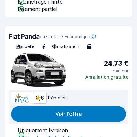
Kilométrage illimité
Paiement partiel
Fiat Panda
ou similaire Economique
Manuelle
4
Climatisation
5
24,73 €
par jour
Annulation gratuite
8,6
Très bien
Voir l'offre
Uniquement livraison