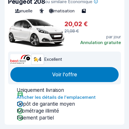
Peugeot 208
ou similaire Economique
Manuelle
5
Climatisation
5
20,02 €
21,08 €
par jour
Annulation gratuite
9,4
Excellent
Voir l'offre
Uniquement livraison
Afficher les détails de l'emplacement
Dépôt de garantie moyen
Kilométrage illimité
Paiement partiel