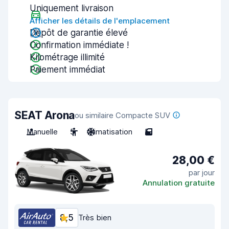
Uniquement livraison
Afficher les détails de l'emplacement
Dépôt de garantie élevé
Confirmation immédiate !
Kilométrage illimité
Paiement immédiat
SEAT Arona
ou similaire Compacte SUV
Manuelle
5
Climatisation
5
28,00 €
par jour
Annulation gratuite
8,5
Très bien