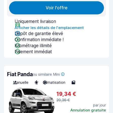
Voir l'offre
Uniquement livraison
Afficher les détails de l'emplacement
Dépôt de garantie élevé
Confirmation immédiate !
Kilométrage illimité
Paiement immédiat
Fiat Panda
ou similaire Mini
Manuelle
4
Climatisation
5
19,34 €
20,36 €
par jour
Annulation gratuite