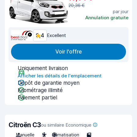
20,36 €
par jour
Annulation gratuite
9,4
Excellent
Voir l'offre
Uniquement livraison
Afficher les détails de l'emplacement
Dépôt de garantie moyen
Kilométrage illimité
Paiement partiel
Citroën C3
ou similaire Economique
Manuelle
5
Climatisation
5