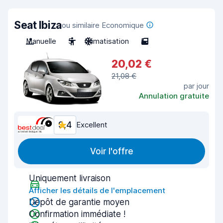
Seat Ibiza
ou similaire Economique
Manuelle
5
Climatisation
5
20,02 €
21,08 €
par jour
Annulation gratuite
9,4
Excellent
Voir l'offre
Uniquement livraison
Afficher les détails de l'emplacement
Dépôt de garantie moyen
Confirmation immédiate !