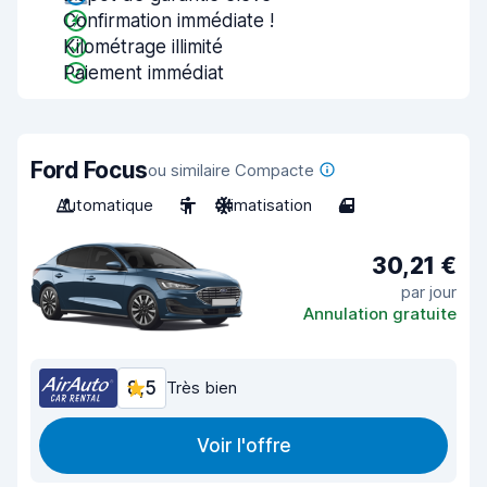
Confirmation immédiate !
Kilométrage illimité
Paiement immédiat
Ford Focus
ou similaire Compacte
Automatique
5
Climatisation
4
30,21 €
par jour
Annulation gratuite
8,5
Très bien
Voir l'offre