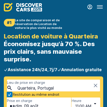
Le site de comparaison et de
#1
réservation de Location de
voiture le plus visité au monde
Location de voiture à Quarteira
Économisez jusqu'à 70 %. Des
prix clairs, sans mauvaise
surprise.
Assistance 24h/24, 7j/7
Annulation gratuite
Lieu de prise en charge
Quarteira, Portugal
Restitution au même endroit
Prise en charge
Heure
dim. 09 août
11:00 AM