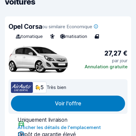
voitures
Opel Corsa
ou similaire Economique
Automatique
5
Climatisation
4
27,27 €
par jour
Annulation gratuite
8,5
Très bien
Voir l'offre
Uniquement livraison
Afficher les détails de l'emplacement
Dépôt de garantie élevé