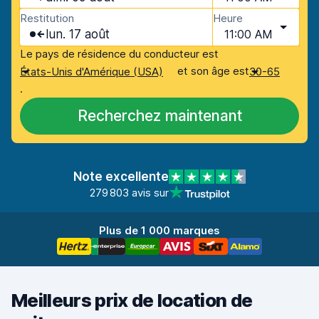
Restitution
Heure
lun. 17 août
11:00 AM
Le pays de résidence du conducteur est
et son âge est
États-Unis d'Amérique (USA)
30-65
.
Recherchez maintenant
Note excellente
279 803 avis sur
Plus de 1 000 marques
Meilleurs prix de location de