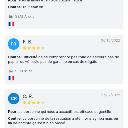
Pour:
Très avenant et en plus voiture neuve
Contre:
Tout était ok
SEAT Arona
06/10/2022
F. B.
FB
Contre:
Difficulté de se comprendre pas roue de secours pas de
papier du véhicule pas de garantie en cas de dégâts
SEAT Ibiza
27/07/2022
C. R.
CR
Pour:
La personne qui nous a accueilli est efficace et gentille
Contre:
La personne de la restitution a été moins sympa mais en
fin de compte ça s'est bien passé