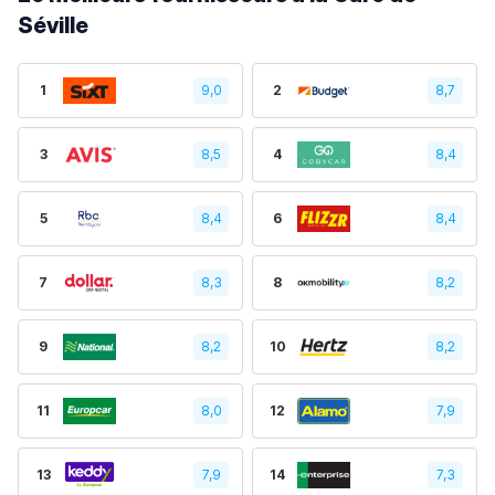
Séville
1
9,0
2
8,7
3
8,5
4
8,4
5
8,4
6
8,4
7
8,3
8
8,2
9
8,2
10
8,2
11
8,0
12
7,9
13
7,9
14
7,3