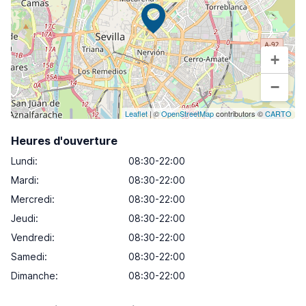
+
−
Leaflet
| ©
OpenStreetMap
contributors ©
CARTO
Heures d'ouverture
Lundi
:
08:30-22:00
Mardi
:
08:30-22:00
Mercredi
:
08:30-22:00
Jeudi
:
08:30-22:00
Vendredi
:
08:30-22:00
Samedi
:
08:30-22:00
Dimanche
:
08:30-22:00