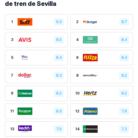
de tren de Sevilla
1
9.0
2
8.7
3
8.5
4
8.4
5
8.4
6
8.4
7
8.3
8
8.2
9
8.2
10
8.2
11
8.0
12
7.9
13
7.9
14
7.3