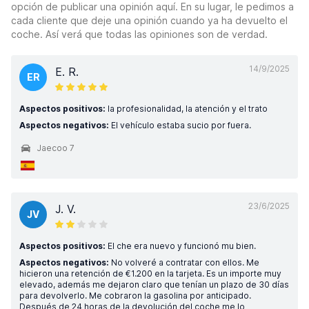
opción de publicar una opinión aquí. En su lugar, le pedimos a
cada cliente que deje una opinión cuando ya ha devuelto el
coche. Así verá que todas las opiniones son de verdad.
14/9/2025
E. R.
ER
Aspectos positivos:
la profesionalidad, la atención y el trato
Aspectos negativos:
El vehículo estaba sucio por fuera.
Jaecoo 7
23/6/2025
J. V.
JV
Aspectos positivos:
El che era nuevo y funcionó mu bien.
Aspectos negativos:
No volveré a contratar con ellos. Me
hicieron una retención de €1.200 en la tarjeta. Es un importe muy
elevado, además me dejaron claro que tenían un plazo de 30 días
para devolverlo. Me cobraron la gasolina por anticipado.
Después de 24 horas de la devolución del coche me lo