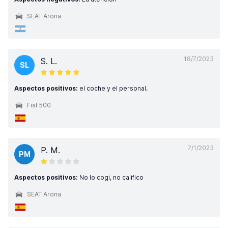
SEAT Arona
18/7/2023
S. L.
SL
Aspectos positivos:
el coche y el personal.
Fiat 500
7/1/2023
P. M.
PM
Aspectos positivos:
No lo cogi, no califico
SEAT Arona