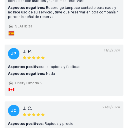
contactar con ustedes , nunca mas reservaré
Aspectos negativos:
Record go tampoco contacto para nada y
no hice uso de su servicio , tuve que reservar en otra compañía h
perder la señal de reserva
SEAT Ibiza
11/5/2024
J. P.
JP
Aspectos positivos:
La rapidez y facilidad
Aspectos negativos:
Nada
Chery Omoda 5
24/3/2024
J. C.
JC
Aspectos positivos:
Rapidez y precio