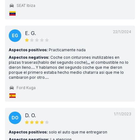
SEAT Ibiza
22/1/2024
E. G.
EG
Aspectos positivos:
Practicamente nada
Aspectos negativos:
Coche con cinturones inutilizables en
plazas traseras(hablo del segundo coche),,, el combustible no lo
dieron lleno…. Y hablamos del segundo coche que me dieron
porque el primero estaba hecho medio chatarra asi que me lo
cambiaron por otro….
Ford Kuga
1/11/2023
D. O.
DO
Aspectos positivos:
solo el auto que me entregaron
Aspectos negativos:
La atencion