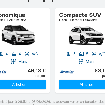
onomique
Compacte SUV
en C3 ou similaire
Dacia Duster ou similaire
4
4
A/C
5
5
A/
Man.
Man.
46,13 €
68,
par jour
pa
Afficher
Afficher
mis à jour à 06:52 le 03/08/2026. Ils peuvent varier en fonction de