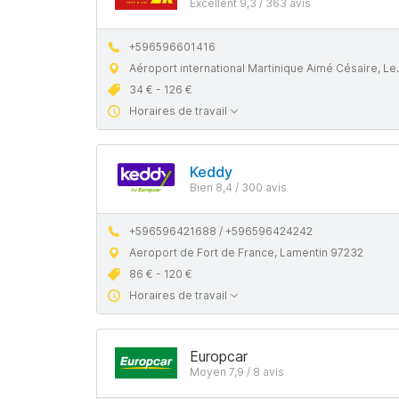
Excellent 9,3 / 363 avis
+596596601416
Aéroport international Martinique Aimé Césaire, Le Lamentin 97232
34 € - 126 €
Horaires de travail
Keddy
Bien 8,4 / 300 avis
+596596421688 / +596596424242
Aeroport de Fort de France, Lamentin 97232
86 € - 120 €
Horaires de travail
Europcar
Moyen 7,9 / 8 avis