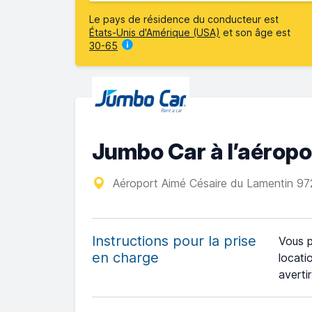
Le pays de résidence du conducteur est
États-Unis d'Amérique (USA)
et son âge est
30-65
Jumbo Car à l’aérop
Aéroport Aimé Césaire du Lamentin 97
Instructions pour la prise
Vous p
en charge
locati
avertir