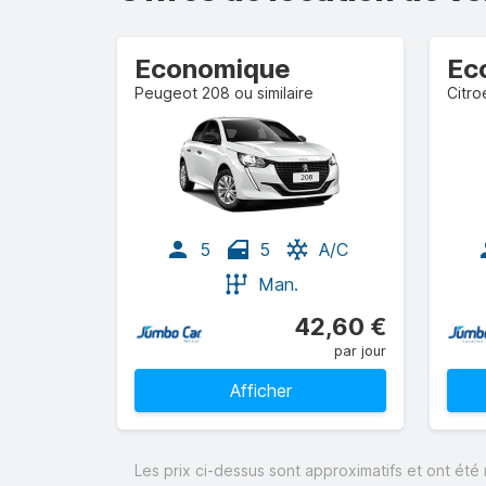
Economique
Ec
Peugeot 208 ou similaire
Citro
5
5
A/C
Man.
42,60 €
par jour
Afficher
Les prix ci-dessus sont approximatifs et ont été 