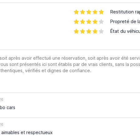
Restitution ra
Propreté de l
État du véhic
 soit après avoir effectué une réservation, soit après avoir été servi
vous sont présentés ici sont établis par de vrais clients, sans la poss
hentiques, vérifiés et dignes de confiance.
26
mbo cars
26
 aimables et respectueux