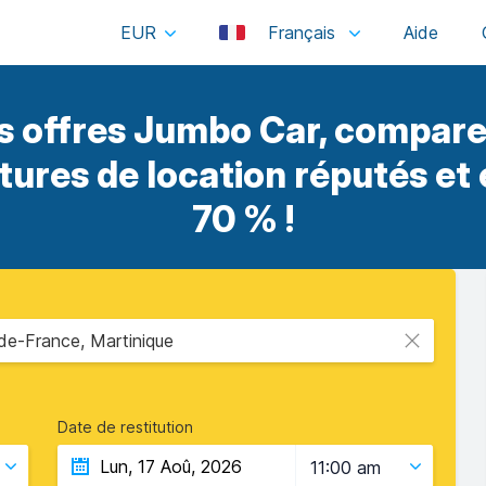
EUR
Français
 offres Jumbo Car, compare
itures de location réputés et
70 % !
de-France, Martinique
Date de restitution
11:00 am