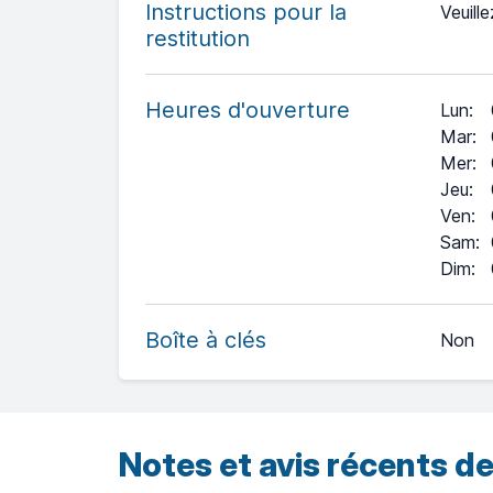
Instructions pour la
Veuille
restitution
Heures d'ouverture
Lun
:
Mar
:
Mer
:
Jeu
:
Ven
:
Sam
:
+
Dim
:
−
Boîte à clés
Non
Leaflet
| ©
OpenStreetMap
contributors ©
CARTO
Notes et avis récents de