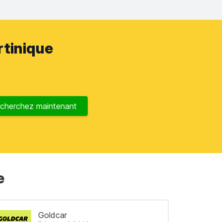
rtinique
cherchez maintenant
e
Goldcar