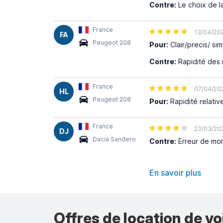
Contre:
Le choix de la
France
13/04/20
FA
Peugeot 208
Pour:
Clair/precis/ si
Contre:
Rapidité des 
France
07/04/20
HL
Peugeot 208
Pour:
Rapidité relativ
France
23/03/20
DJ
Dacia Sandero
Contre:
Erreur de mon
En savoir plus
Offres de location de vo