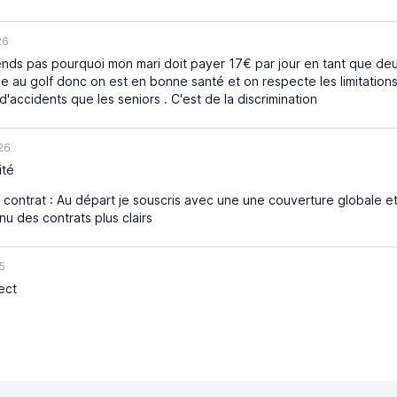
26
ds pas pourquoi mon mari doit payer 17€ par jour en tant que deu
ue au golf donc on est en bonne santé et on respecte les limitations
'accidents que les seniors . C'est de la discrimination
26
ité
contrat : Au départ je souscris avec une une couverture globale et 
nu des contrats plus clairs
5
ect