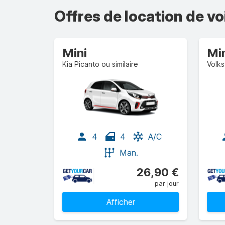
Offres de location de vo
Mini
Mi
Kia Picanto ou similaire
Volks
4
4
A/C
Man.
26,90 €
par jour
Afficher