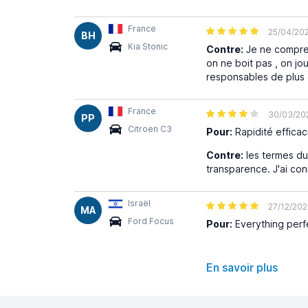
France
25/04/20
BH
Kia Stonic
Contre:
Je ne compren
on ne boit pas , on jo
responsables de plus d
France
30/03/20
PP
Citroen C3
Pour:
Rapidité efficac
Contre:
les termes du 
transparence. J'ai con
Israël
27/12/202
MA
Ford Focus
Pour:
Everything perf
En savoir plus