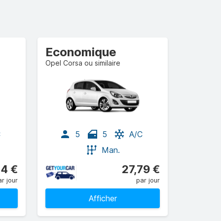
Economique
Opel Corsa ou similaire
C
5
5
A/C
Man.
44 €
27,79 €
r jour
par jour
Afficher