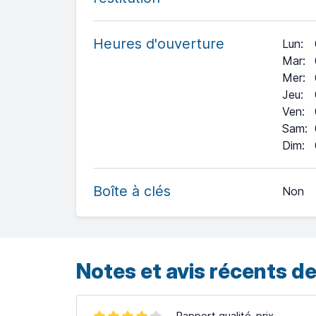
Heures d'ouverture
Lun
:
Mar
:
Mer
:
Jeu
:
Ven
:
Sam
:
+
Dim
:
−
Boîte à clés
Non
Leaflet
| ©
OpenStreetMap
contributors ©
CARTO
Notes et avis récents de
Rapport qualité-prix