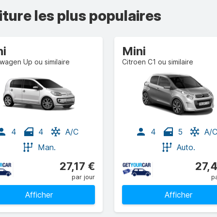
iture les plus populaires
ni
Mini
wagen Up ou similaire
Citroen C1 ou similaire
4
4
A/C
4
5
A/
Man.
Auto.
27,17 €
27,
par jour
pa
Afficher
Afficher