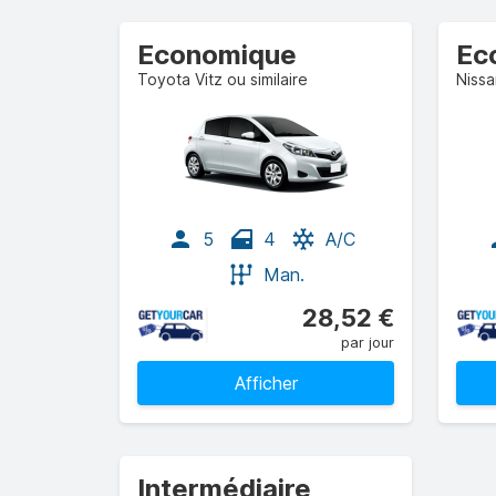
Economique
Ec
Toyota Vitz ou similaire
Nissa
5
4
A/C
Man.
28,52 €
par jour
Afficher
Intermédiaire