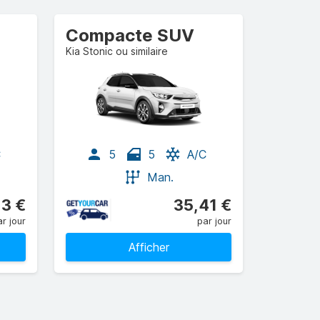
Compacte SUV
Kia Stonic ou similaire
C
5
5
A/C
Man.
13 €
35,41 €
r jour
par jour
Afficher