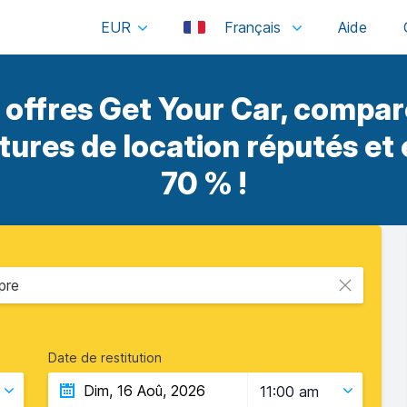
EUR
Français
offres Get Your Car, compar
itures de location réputés et
70 % !
pre
Date de restitution
11:00 am