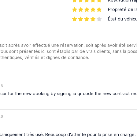
Propreté de l
État du véhic
 soit après avoir effectué une réservation, soit après avoir été servi
vous sont présentés ici sont établis par de vrais clients, sans la poss
hentiques, vérifiés et dignes de confiance.
26
car for the new booking by signing ia qr code the new contract rece
26
caniquement très usé. Beaucoup d'attente pour la prise en charge.