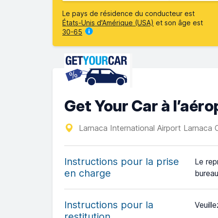
Le pays de résidence du conducteur est
États-Unis d'Amérique (USA)
et son âge est
30-65
Get Your Car à l’aér
Larnaca International Airport Larnaca
Instructions pour la prise
Le rep
en charge
bureau
Instructions pour la
Veuille
restitution