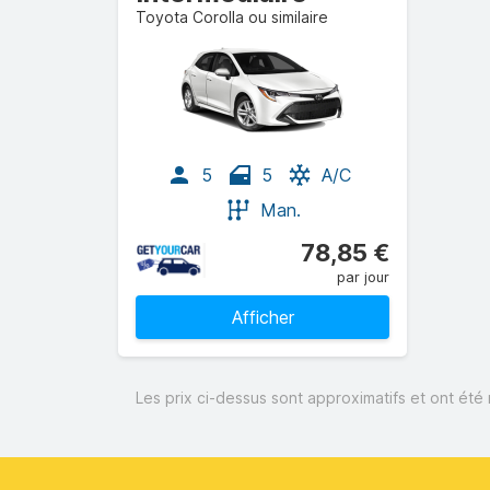
Toyota Corolla ou similaire
5
5
A/C
Man.
78,85 €
par jour
Afficher
Les prix ci-dessus sont approximatifs et ont été 