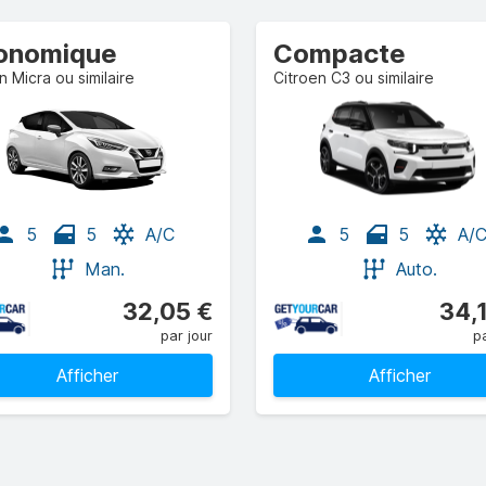
onomique
Compacte
n Micra ou similaire
Citroen C3 ou similaire
5
5
A/C
5
5
A/
Man.
Auto.
32,05 €
34,
par jour
pa
Afficher
Afficher