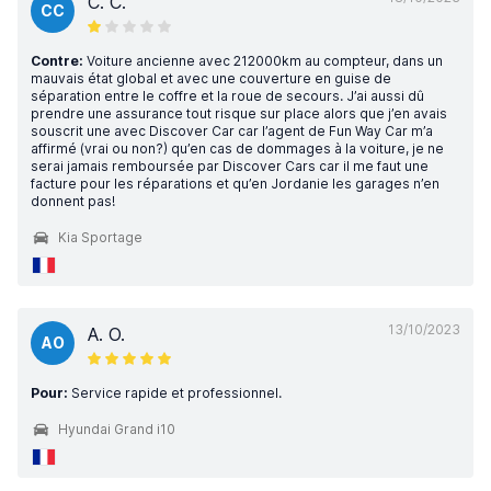
C. C.
CC
Contre:
Voiture ancienne avec 212000km au compteur, dans un
mauvais état global et avec une couverture en guise de
séparation entre le coffre et la roue de secours. J’ai aussi dû
prendre une assurance tout risque sur place alors que j’en avais
souscrit une avec Discover Car car l’agent de Fun Way Car m’a
affirmé (vrai ou non?) qu’en cas de dommages à la voiture, je ne
serai jamais remboursée par Discover Cars car il me faut une
facture pour les réparations et qu’en Jordanie les garages n’en
donnent pas!
Kia Sportage
13/10/2023
A. O.
AO
Pour:
Service rapide et professionnel.
Hyundai Grand i10