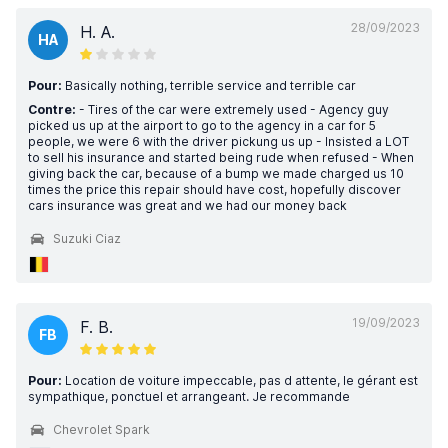
28/09/2023
H. A.
HA
Pour:
Basically nothing, terrible service and terrible car
Contre:
- Tires of the car were extremely used - Agency guy
picked us up at the airport to go to the agency in a car for 5
people, we were 6 with the driver pickung us up - Insisted a LOT
to sell his insurance and started being rude when refused - When
giving back the car, because of a bump we made charged us 10
times the price this repair should have cost, hopefully discover
cars insurance was great and we had our money back
Suzuki Ciaz
19/09/2023
F. B.
FB
Pour:
Location de voiture impeccable, pas d attente, le gérant est
sympathique, ponctuel et arrangeant. Je recommande
Chevrolet Spark