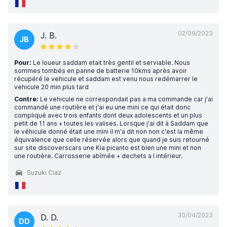
02/09/2023
J. B.
JB
Pour:
Le loueur saddam etait très gentil et serviable. Nous
sommes tombés en panne de batterie 10kms après avoir
récupéré le vehicule et saddam est venu nous redémarrer le
vehicule 20 min plus tard
Contre:
Le vehicule ne correspondait pas a ma commande car j'ai
commandé une routière et j'ai eu une mini ce qui était donc
compliqué avec trois enfants dont deux adolescents et un plus
petit de 11 ans + toutes les valises. Lorsque j'ai dit à Saddam que
le véhicule donné était une mini il m'a dit non non c'est la même
équivalence que celle réservée alors que quand je suis retourné
sur site discoverscars une Kia picanto est bien une mini et non
une routière. Carrosserie abîmée + dechets a l intérieur.
Suzuki Ciaz
30/04/2023
D. D.
DD