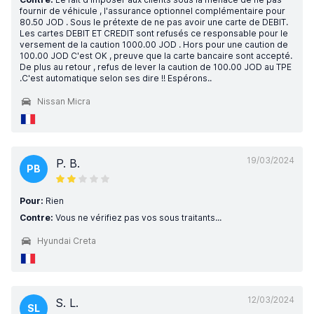
fournir de véhicule , l'assurance optionnel complémentaire pour
80.50 JOD . Sous le prétexte de ne pas avoir une carte de DEBIT.
Les cartes DEBIT ET CREDIT sont refusés ce responsable pour le
versement de la caution 1000.00 JOD . Hors pour une caution de
100.00 JOD C'est OK , preuve que la carte bancaire sont accepté.
De plus au retour , refus de lever la caution de 100.00 JOD au TPE
.C'est automatique selon ses dire !! Espérons..
Nissan Micra
19/03/2024
P. B.
PB
Pour:
Rien
Contre:
Vous ne vérifiez pas vos sous traitants...
Hyundai Creta
12/03/2024
S. L.
SL