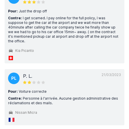
Pour:
Just the drop off
Contre:
I get scamed. I pay online for the full policy, I was
suppose to get the car at the airport and we wait more than
40minute after calling the car company twice he finally show up
we we had to go to his car office 15min~ away. ( on the contract
it's mentioned pickup car at airport and drop off at the airport not
the office.
Kia Picanto
21/03/2023
P. L.
PL
Pour:
Voiture correcte
Contre:
Personne à l'arrivée. Aucune gestion administrative des
réclamations et des mails.
Nissan Micra