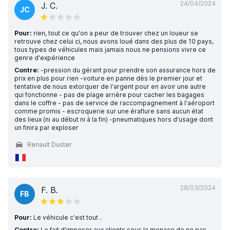
24/04/2024
J. C.
JC
Pour:
rien, tout ce qu'on a peur de trouver chez un loueur se
retrouve chez celui ci, nous avons loué dans des plus de 10 pays,
tous types de véhicules mais jamais nous ne pensions vivre ce
genre d'expérience
Contre:
-pression du gérant pour prendre son assurance hors de
prix en plus pour rien -voiture en panne dès le premier jour et
tentative de nous extorquer de l'argent pour en avoir une autre
qui fonctionne - pas de plage arrière pour cacher les bagages
dans le coffre - pas de service de raccompagnement à l'aéroport
comme promis - escroquerie sur une éraflure sans aucun état
des lieux (ni au début ni à la fin) -pneumatiques hors d'usage dont
un finira par exploser
Renault Duster
28/03/2024
F. B.
FB
Pour:
Le véhicule c'est tout .
Contre:
Le fait d'imposer aux clients sous la menace de ne pas