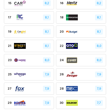
15
8,2
16
8,2
17
8,1
18
8,1
19
8,1
20
8,1
21
8,1
22
8,0
23
8,0
24
8,0
25
7,9
26
7,9
27
7,9
28
7,9
29
7,9
30
7,7