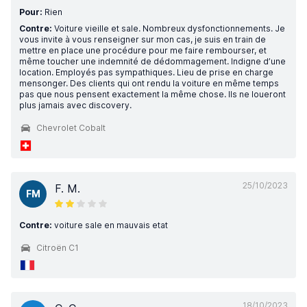
Pour:
Rien
Contre:
Voiture vieille et sale. Nombreux dysfonctionnements. Je
vous invite à vous renseigner sur mon cas, je suis en train de
mettre en place une procédure pour me faire rembourser, et
même toucher une indemnité de dédommagement. Indigne d’une
location. Employés pas sympathiques. Lieu de prise en charge
mensonger. Des clients qui ont rendu la voiture en même temps
pas que nous pensent exactement la même chose. Ils ne loueront
plus jamais avec discovery.
Chevrolet Cobalt
25/10/2023
F. M.
FM
Contre:
voiture sale en mauvais etat
Citroën C1
18/10/2023