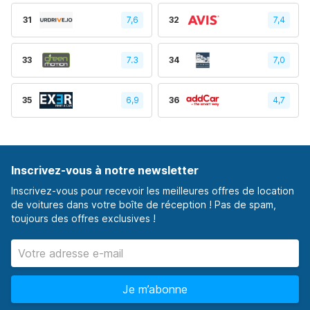
31
7,6
32
7,4
33
7.3
34
7,0
35
6,9
36
4,7
Inscrivez-vous à notre newsletter
Inscrivez-vous pour recevoir les meilleures offres de location
de voitures dans votre boîte de réception ! Pas de spam,
toujours des offres exclusives !
Je m’abonne